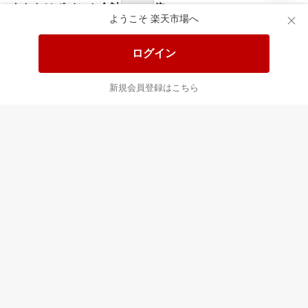
食品と日用品がお
掲載アイテム全品
日
得！
20%以上OFF！
ポ
ようこそ 楽天市場へ
ログイン
あなたはポイント
合計
倍
新規会員登録はこちら
最近チェックした商品
すべて見る