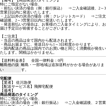
【備考】【商品発送のタイミング】
特にご指定がない場合、
・前払い決済の場合（例：銀行振込） ⇒ご入金確認後、2～3
営業日以内に発送いたします。
・上記以外の決済の場合（例：クレジットカード） ⇒ご注文
確認後、2～3営業日以内に発送いたします。
・発送前払いの場合は、お客様のご入金タイミングにより、お
届け予定日が前後することがございます。
【ご注意】
・当店の商品は全て国内から配送されます。
・商品お届までに、発送日から1～3日程度かかります。
・国内配送の商品は国内でのお買い物と同じく消費税が発生い
たします。関税はかかりません。
【送料料金表】
全国一律料金：0円
離島他の扱
離島・一部地域は追加送料がかかる場合がありま
い
す。
宅配便
【業者】 佐川急便
【配送サービス名】飛脚宅配便
【備考】
商品発送のタイミング
特にご指定がない場合、
前払い決済の場合（例：銀行振込） ⇒ご入金確認後、２営業