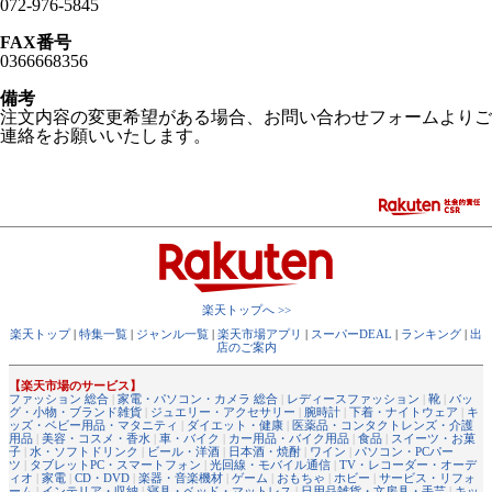
072-976-5845
FAX番号
0366668356
備考
注文内容の変更希望がある場合、お問い合わせフォームよりご
連絡をお願いいたします。
楽天トップへ >>
楽天トップ
|
特集一覧
|
ジャンル一覧
|
楽天市場アプリ
|
スーパーDEAL
|
ランキング
|
出
店のご案内
【楽天市場のサービス】
ファッション 総合
|
家電・パソコン・カメラ 総合
|
レディースファッション
|
靴
|
バッ
グ・小物・ブランド雑貨
|
ジュエリー・アクセサリー
|
腕時計
|
下着・ナイトウェア
|
キ
ッズ・ベビー用品・マタニティ
|
ダイエット・健康
|
医薬品・コンタクトレンズ・介護
用品
|
美容・コスメ・香水
|
車・バイク
|
カー用品・バイク用品
|
食品
|
スイーツ・お菓
子
|
水・ソフトドリンク
|
ビール・洋酒
|
日本酒・焼酎
|
ワイン
|
パソコン・PCパー
ツ
|
タブレットPC・スマートフォン
|
光回線・モバイル通信
|
TV・レコーダー・オーデ
ィオ
|
家電
|
CD・DVD
|
楽器・音楽機材
|
ゲーム
|
おもちゃ
|
ホビー
|
サービス・リフォ
ーム
|
インテリア・収納
|
寝具・ベッド・マットレス
|
日用品雑貨・文房具・手芸
|
キッ