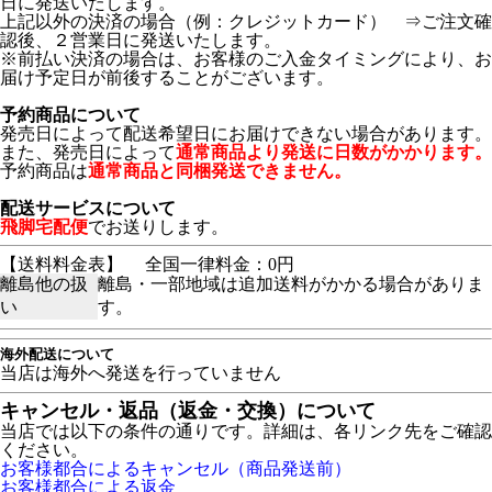
日に発送いたします。
上記以外の決済の場合（例：クレジットカード） ⇒ご注文確
認後、２営業日に発送いたします。
※前払い決済の場合は、お客様のご入金タイミングにより、お
届け予定日が前後することがございます。
予約商品について
発売日によって配送希望日にお届けできない場合があります。
また、発売日によって
通常商品より発送に日数がかかります。
予約商品は
通常商品と同梱発送できません。
配送サービスについて
飛脚宅配便
でお送りします。
【送料料金表】
全国一律料金：0円
離島他の扱
離島・一部地域は追加送料がかかる場合がありま
い
す。
海外配送について
当店は海外へ発送を行っていません
キャンセル・返品（返金・交換）について
当店では以下の条件の通りです。詳細は、各リンク先をご確認
ください。
お客様都合によるキャンセル（商品発送前）
お客様都合による返金