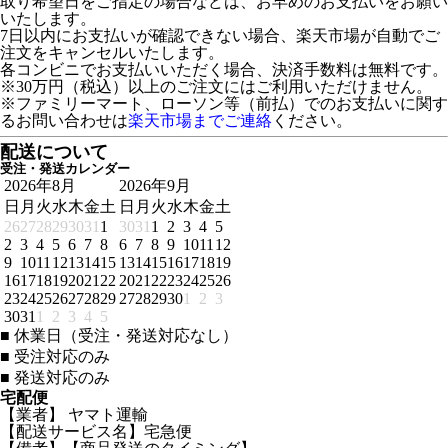
取り希望日をご指定の場合などは、お早めのお支払いをお願い
いたします。
7日以内にお支払いが確認できない場合、楽天市場が自動でご
注文をキャンセルいたします。
各コンビニでお支払いいただく場合、決済手数料は無料です。
※30万円（税込）以上のご注文にはご利用いただけません。
※ファミリーマート、ローソン等（前払）でのお支払いに関す
るお問い合わせは
楽天市場までご連絡
ください。
配送について
受注・発送カレンダー
2026年8月
2026年9月
日
月
火
水
木
金
土
日
月
火
水
木
金
土
26
27
28
29
30
31
1
30
31
1
2
3
4
5
2
3
4
5
6
7
8
6
7
8
9
10
11
12
9
10
11
12
13
14
15
13
14
15
16
17
18
19
16
17
18
19
20
21
22
20
21
22
23
24
25
26
23
24
25
26
27
28
29
27
28
29
30
1
2
3
30
31
1
2
3
4
5
■
休業日（受注・発送対応なし）
■
受注対応のみ
■
発送対応のみ
宅配便
【業者】 ヤマト運輸
【配送サービス名】宅急便