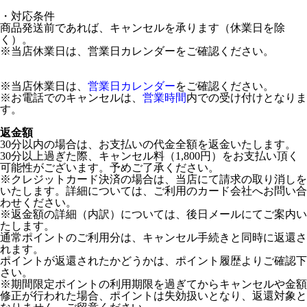
・対応条件
商品発送前であれば、キャンセルを承ります（休業日を除
く）。
※当店休業日は、営業日カレンダーをご確認ください。
※当店休業日は、
営業日カレンダー
をご確認ください。
※お電話でのキャンセルは、
営業時間
内での受け付けとなりま
す。
返金額
30分以内の場合は、お支払いの代金全額を返金いたします。
30分以上過ぎた際、キャンセル料（1,800円）をお支払い頂く
可能性がございます。予めご了承ください。
※クレジットカード決済の場合は、当店にて請求の取り消しを
いたします。詳細については、ご利用のカード会社へお問い合
わせください。
※返金額の詳細（内訳）については、後日メールにてご案内い
たします。
通常ポイントのご利用分は、キャンセル手続きと同時に返還さ
れます。
ポイントが返還されたかどうかは、ポイント履歴よりご確認下
さい。
※期間限定ポイントの利用期限を過ぎてからキャンセルや金額
修正が行われた場合、ポイントは失効扱いとなり、返還対象と