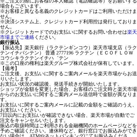
※ご注文の際にお客様の本人確認（電話確認等）をお願いする
場合もございます。
※お客様と異なる名義のクレジットカードはご利用いただけま
せん。
※決済システム上、クレジットカード利用控は発行しておりま
せん。
※クレジットカードでのお支払いに関するお問い合わせは
楽天
市場までご連絡
ください。
銀行振込
【振込先】楽天銀行（ラクテンギンコウ）楽天市場支店（ラク
テンイチバシテン） 普通 2777196 ラクテン（ＥＣＯＦＬＯＷ
コウシキラクテンイチハ゛テン
※この口座の権利は楽天グループ株式会社が保有しています。
【備考】
ご注文後、お支払いに関するご案内メールを楽天市場からお送
りいたします。
お支払い状況の確認後、発送手続きが開始いたします。
ショップが金額を変更した場合、お客様のご注文時と楽天市場
からのお支払いに関するご案内メール送信時で金額が異なりま
す。
お支払いに関するご案内メールに記載の金額をご確認のうえ、
お支払いください。
7日以内にお支払いが確認できない場合、楽天市場が自動でご
注文をキャンセルいたします。
振込の取扱時間はご利用される金融機関のホームページなどを
予めご確認ください。連休時など、銀行窓口でお振込みができ
ない場合は、ATMやネットバンキングにてお振込みくださ