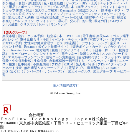
チン用品・食器・調理器具
|
花・観葉植物
|
ガーデン・DIY・工具
|
ペットフード ・ ペ
ット用品
|
スポーツ・アウトドア
|
ゴルフ用品
|
本
（
楽天ブックス
） |
ポイント
|
ネット
ショップ 開業・開店
|
楽天ウェブ検索
|
R-magazine（雑誌コラボ）
|
贈り物・ギフト
|
フ
ァッション公式ブランド
|
ポイントアップ
|
ディズニーゾーン
|
サンリオゾーン
|
まち
楽
|
楽天ふるさと納税
|
日用品翌日配達
|
スーパーDEAL
|
開催中イベント一覧
|
福袋＆
初売り
|
バレンタイン
|
ホワイトデー
|
母の日
|
父の日
|
お中元
|
敬老の日
|
ハロウィ
ン
|
お歳暮
|
クリスマス
|
おせち
|
ランキング
【楽天グループ】
楽天市場
|
旅行・ホテル予約・航空券
|
本・DVD・CD
|
電子書籍 楽天Kobo
|
ゴルフ場予
約
|
レシピ
|
車検見積もり・予約
|
イベント・チケット販売
|
写真プリント
|
美容室・ヘ
アサロン予約
|
女性向け健康管理サービス
|
物流委託・アウトソーシング
|
楽天スーパー
ポイント特集
|
Rebates（ポイント提携サイト）
|
楽天ポイントカード
|
おでかけでポイ
ント
|
Rakuten Fashion
|
地方競馬
|
競輪
|
アフィリエイト
|
ネット証券（株・FX・投資信
託）
|
カードローン
|
クレジットカード
|
電子マネー
|
決済システム
|
スマホでカード決
済
|
エネルギープランニング
|
住宅ローン変動金利（固定特約付き）・フラット35
|
損害
保険・生命保険比較
|
生命保険
|
自動車保険一括見積もり
|
インターネット銀行
|
ニュー
ス・検索
|
仕事紹介
|
不動産情報
|
ブログ
|
ROOM
|
楽天モバイル
|
プロバイダ・インタ
ーネット接続
|
無料通話＆メッセージアプリ
|
電話アプリ
|
動画配信
|
占い
|
toto・
BIG
|
宝くじ（ナンバーズ4・ナンバーズ3）
|
楽天イーグルス
|
楽天グループ サービス一
覧
個人情報保護方針
© Rakuten Group, Inc.
会社概要
ＥｃｏＦｌｏｗ Ｔｅｃｈｎｏｌｏｇｙ Ｊａｐａｎ株式会社
〒1040061 東京都中央区銀座１丁目１３－１ヒューリック銀座一丁目ビル6
階
TEL:0368231801 FAX:0366668356