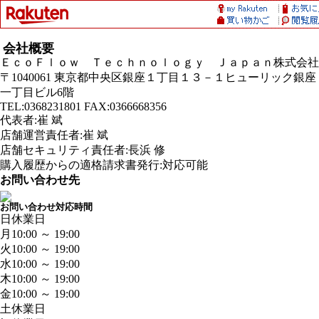
会社概要
ＥｃｏＦｌｏｗ Ｔｅｃｈｎｏｌｏｇｙ Ｊａｐａｎ株式会社
〒1040061 東京都中央区銀座１丁目１３－１ヒューリック銀座
一丁目ビル6階
TEL:0368231801 FAX:0366668356
代表者:崔 斌
店舗運営責任者:崔 斌
店舗セキュリティ責任者:長浜 修
購入履歴からの適格請求書発行:対応可能
お問い合わせ先
お問い合わせ対応時間
日
休業日
月
10:00 ～ 19:00
火
10:00 ～ 19:00
水
10:00 ～ 19:00
木
10:00 ～ 19:00
金
10:00 ～ 19:00
土
休業日