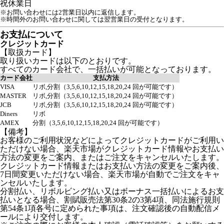
祝
休業日
※お問い合わせには2営業日以内に返信します。
※時間外のお問い合わせに関しては翌営業日の受付となります。
お支払について
クレジットカード
【取扱カード】
取り扱いカードは以下のとおりです。
すべてのカード会社で、一括払いが可能となっております。
カード会社
支払方法
VISA
リボ,分割（3,5,6,10,12,15,18,20,24 回が可能です）
MASTER
リボ,分割（3,5,6,10,12,15,18,20,24 回が可能です）
JCB
リボ,分割（3,5,6,10,12,15,18,20,24 回が可能です）
Diners
リボ
AMEX
分割（3,5,6,10,12,15,18,20,24 回が可能です）
【備考】
お客様のご利用状況などによってクレジットカードがご利用い
ただけない場合、楽天市場がクレジットカード情報やお支払い
方法の変更をご案内、またはご注文をキャンセルいたします。
クレジットカード情報またはお支払い方法の変更をご案内後、
7日間変更いただけない場合、楽天市場が自動でご注文をキャ
ンセルいたします。
分割払い、リボルビング払い又はボーナス一括払いによるお支
払いとなる場合、割賦販売法第30条2の3第4項、同法施行規則
第54条1項各号に定められた事項は、注文確認後の自動配信メ
ールにより交付します。