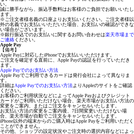
い。
誠に勝手ながら、振込手数料はお客様のご負担でお願いいたし
ます。
※ご注文者様名義の口座よりお支払いください。ご注文者様以
外の名義でお支払いいただいた場合、お支払いの確認ができな
い場合がございます。
※銀行振込でのお支払いに関するお問い合わせは
楽天市場まで
ご連絡
ください。
Apple Pay
【備考】
Apple Payに対応したiPhoneでお支払いいただけます。
ご注文を確定する直前に、Apple Payの認証を行っていただき
ます。
Apple Payでのお支払い方法
Apple Payでご利用できるカードは発行会社によって異なりま
す。
詳細は
Apple Payでのお支払い方法
よりAppleのサイトをご確認
ください。
お客様のご利用状況などによってApple Payおよびクレジット
カードがご利用いただけない場合、楽天市場がお支払い方法の
変更をご案内、またはご注文をキャンセルいたします。
お支払い方法の変更をご案内後、7日間変更いただけない場
合、楽天市場が自動でご注文をキャンセルいたします。
iPhone以外の端末からのご購入時はApple Payをご利用いただく
ことができません。
その他、ショップの設定状況やご注文時の選択内容などによっ