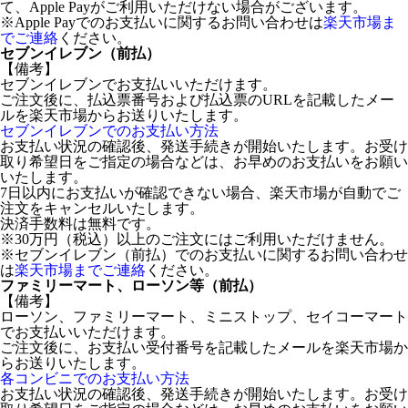
て、Apple Payがご利用いただけない場合がございます。
※Apple Payでのお支払いに関するお問い合わせは
楽天市場ま
でご連絡
ください。
セブンイレブン（前払）
【備考】
セブンイレブンでお支払いいただけます。
ご注文後に、払込票番号および払込票のURLを記載したメー
ルを楽天市場からお送りいたします。
セブンイレブンでのお支払い方法
お支払い状況の確認後、発送手続きが開始いたします。お受け
取り希望日をご指定の場合などは、お早めのお支払いをお願い
いたします。
7日以内にお支払いが確認できない場合、楽天市場が自動でご
注文をキャンセルいたします。
決済手数料は無料です。
※30万円（税込）以上のご注文にはご利用いただけません。
※セブンイレブン（前払）でのお支払いに関するお問い合わせ
は
楽天市場までご連絡
ください。
ファミリーマート、ローソン等（前払）
【備考】
ローソン、ファミリーマート、ミニストップ、セイコーマート
でお支払いいただけます。
ご注文後に、お支払い受付番号を記載したメールを楽天市場か
らお送りいたします。
各コンビニでのお支払い方法
お支払い状況の確認後、発送手続きが開始いたします。お受け