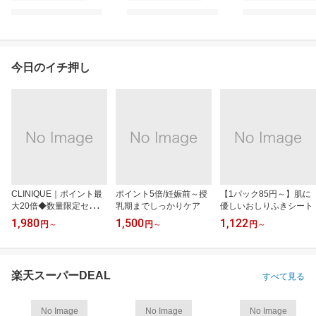
今日のイチ押し
CLINIQUE｜ポイント最
ポイント5倍/妊娠前～授
【1パック85円～】肌に
大20倍◆数量限定セット
乳期までしっかりケア
優しいおしりふきシート
も
1,980
1,500
1,122
円
～
円
～
円
～
楽天スーパーDEAL
すべて見る
No Image
No Image
No Image