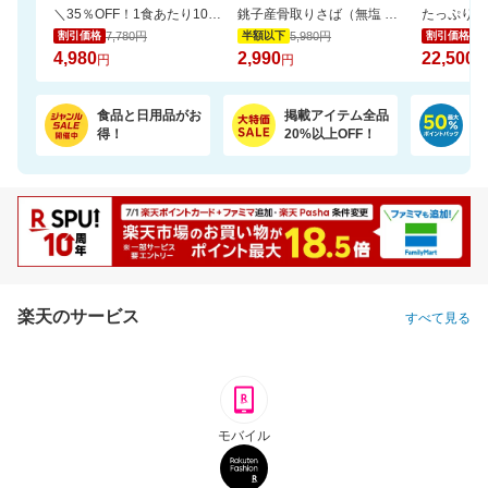
＼35％OFF！1食あたり104円／お茶碗約1杯分！パックご飯 150g×48食
銚子産骨取りさば（無塩 選べる1kg・2kg）【骨取り魚の飯田商店】
7,780円
5,980円
25
割引価格
半額以下
割引価格
4,980
2,990
22,500
円
円
円
食品と日用品がお
掲載アイテム全品
日
得！
20%以上OFF！
ポ
楽天のサービス
すべて見る
モバイル