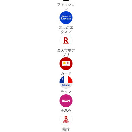
ファッショ
ン
楽天24エ
クスプ
楽天市場ア
プリ
カード
ラクマ
ROOM
銀行