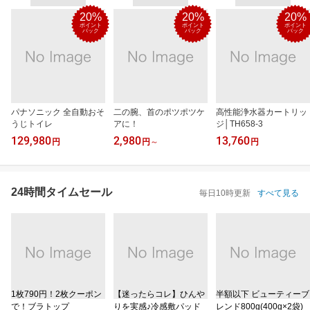
20%
20%
20%
ポイント
ポイント
ポイント
バック
バック
バック
パナソニック 全自動おそ
二の腕、首のポツポツケ
高性能浄水器カートリッ
うじトイレ
アに！
ジ│TH658-3
129,980
2,980
13,760
円
円
～
円
24時間タイムセール
毎日10時更新
すべて見る
1枚790円！2枚クーポン
【迷ったらコレ】ひんや
半額以下 ビューティーブ
で！ブラトップ
りを実感♪冷感敷パッド
レンド800g(400g×2袋)