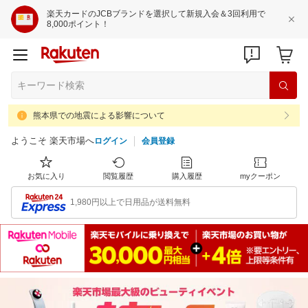
楽天カードのJCBブランドを選択して新規入会＆3回利用で
8,000ポイント！
熊本県での地震による影響について
ようこそ 楽天市場へ
ログイン
会員登録
お気に入り
閲覧履歴
購入履歴
myクーポン
1,980円以上で日用品が送料無料