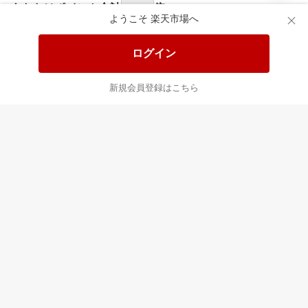
食品と日用品がお
掲載アイテム全品
日
得！
20%以上OFF！
ポ
ようこそ 楽天市場へ
ログイン
あなたはポイント
合計
倍
新規会員登録はこちら
最近チェックした商品
すべて見る