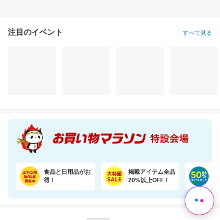
注目のイベント
すべて見る
【楽天オリジナル】3つのカラー選べる、立体マスク＼約3か月使える大容量／
＼7％OFF！／まとめ買いに！ネピア トイレットペーパー 72ロール
1,760円
3,780円
1,
割引価格
割引価格
割引価格
1,496
3,500
888
円
円
円