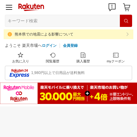
熊本県での地震による影響について
ようこそ 楽天市場へ
ログイン
会員登録
お気に入り
閲覧履歴
購入履歴
myクーポン
1,980円以上で日用品が送料無料