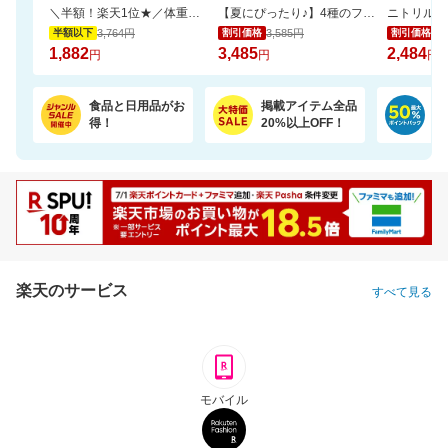
＼半額！楽天1位★／体重・体脂肪・ウエスト周囲径・BMI値が気になるあなたへ！
【夏にぴったり♪】4種のフレーバーが楽しめる。ひんやり爽やかなサブレサンドアイス
3,764円
3,585円
2,
半額以下
割引価格
割引価格
1,882
3,485
2,484
円
円
円
食品と日用品がお
掲載アイテム全品
日
得！
20%以上OFF！
ポ
楽天のサービス
すべて見る
モバイル