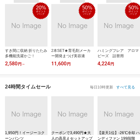
20%
50%
50%
ポイント
ポイント
ポイント
バック
バック
バック
すき間に収納 折りたたみ
2本SET★育毛剤メーカ
ハミングフレア アロマ
多機能洗濯かご！
ー開発まつげ美容液
ビーズ 詰替用
2,580
11,600
4,224
円
～
円
円
24時間タイムセール
毎日10時更新
すべて見る
1,950円！イージーコク
クーポンで3,490円★大
【楽天1位】‐26℃冷却 ハ
ーンパンツ
人の高見えセットアップ
ンディファン 199段階