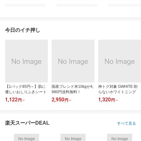
今日のイチ押し
【1パック85円～】肌に
国産ブレンド米10kgが4,
神トク対象 GWHITE 削
優しいおしりふきシート
980円送料無料！
らないホワイトニング
1,122
2,950
1,320
円
～
円
～
円
～
楽天スーパーDEAL
すべて見る
No Image
No Image
No Image