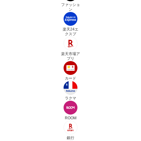
ファッショ
ン
楽天24エ
クスプ
楽天市場ア
プリ
カード
ラクマ
ROOM
銀行