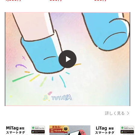
droid「デバイスを探す」
ルーライトカット 硬度 9
不要 Apple MFi 認証 Goo
対応 AirTag互換 子供用
H 2/4 枚組 2.5D 加工 飛
gle「デバイスを探す」
月額不要 MiTag 小型・持
散防止 指紋防止 充電ド
対応 airtag エアタグ互換
ち運び便利 キーホルダー
ッグ非干渉 強化ガラスフ
ミニ GPS 小型 GPS タグ
紛失防止 迷子防止 老人
ィルム 保護フィルム 液
追跡 紛失防止タグ 財布
用 ペット用 キーファイ
晶保護 画面保護 OLED
鍵 子供 高齢者 ペット用
ンダー スマートタグカギ
モデル テレビゲーム ガ
スマートトラッカー 日本
防水 防犯 自転車
ラスフィルム 保護 透明 L
電池対応
ITE/OLED 用
詳しく見る