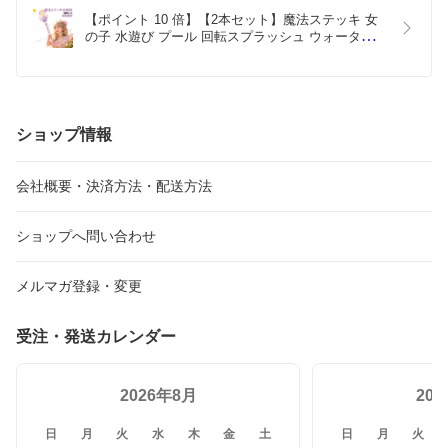
今後ともどうぞよろしくお願いいたします。
【ポイント 10 倍】【2本セット】魔法ステッキ 女
の子 水遊び プール 回転スプラッシュ ウォーターガ
ン ウォータースプラッシュスティック 子供 玩具 海 
水
ショップ情報
会社概要・決済方法・配送方法
ショップへ問い合わせ
メルマガ登録・変更
受注・発送カレンダー
2026年8月
20
日
月
火
水
木
金
土
日
月
火