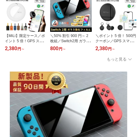
【MiLi】限定ケース／ポ
＼50% 割引 900 円～ 2
＼ポイント 5 倍！ 500円
イント 5 倍！GPS スマ
枚組／Switch2用 ガラス
クーポン／GPS スマート
ートトラッカー iPhone/
強化フィルム 品質保証
トラッカー 小型 隠し取
2,380
800
2,380
円
～
円
～
円
～
Android「デバイスを探
超高精細 HD 耐衝撃性9
り付け iPhone/Android
す」対応 アップル AirTa
9.9% 硬度 9H 2/4 枚組 飛
「デバイスを探す」対応
もっと見る
g 互換 月額不要 MiTag 小
散防止 AR 増透 光透過率
正規品 MiTag 子供用 月
型・持ち運び便利 追跡
95% 指紋防止 ブルーラ
額不要 MiLi LiTag 小型・
ラゲッジタグ 紛失防止
イトカット 強化ガラスフ
持ち運び便利 追跡 キー
迷子防止 老人用・ペット
ィルム 保護フィルム 液
ホルダー 紛失防止 迷子
用・子供用 キーファイン
晶保護 画面保護 モデル
防止 老人用 ペット用 キ
ダー スマートタグ 防水
テレビゲーム ガラスフィ
ーファインダー 防水 防
防犯
ルム 透明
犯