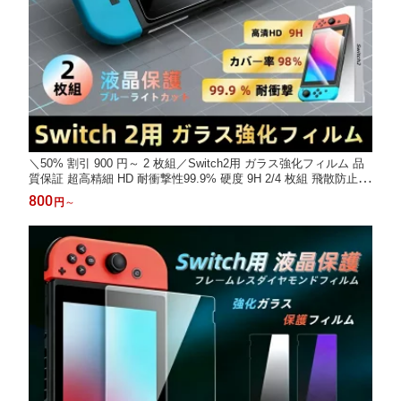
＼50% 割引 900 円～ 2 枚組／Switch2用 ガラス強化フィルム 品
質保証 超高精細 HD 耐衝撃性99.9% 硬度 9H 2/4 枚組 飛散防止 A
R 増透 光透過率95% 指紋防止 ブルーライトカット 強化ガラスフ
800
円
～
ィルム 保護フィルム 液晶保護 画面保護 モデル テレビゲーム ガ
ラスフィルム 透明