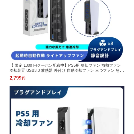
【 限定 1000 円クーポン配布中】PS5用 冷却ファン 放熱ファン
冷却装置 USB3.0 放熱器 外付け 自動冷却ファン 三つファン 急速
冷却 静粛 装着簡単 放熱 熱対策 USB インターフェース 省スペー
2,799
円
ス 耐久性 熱気を排出する PlayStation 5対応 ディスク版 デジタル
版の両方に対応