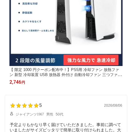
【 限定 1000 円クーポン配布中！】PS5用 冷却ファン 放熱ファ
ン 新型 冷却装置 USB 放熱器 外付け 自動冷却ファン 三つファン
急速冷却 静粛 装着簡単 PlayStation 5対応 放熱 熱対策 USB イン
2,746
円
ターフェース 省スペース 耐久性 熱気を排出する
5
2026/08/06
ジャイアンツ1967
男性
50代
予定よりもかなり早く届けていただきました。事前に調べて
いましたがサイズピッタリで簡単に取り付けられました。大