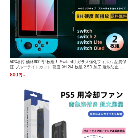
50%割引価格800円2枚組！ Switch用 ガラス強化フィルム 品質保
証 ブルーライトカット 硬度 9H 2/4 枚組 2.5D 加工 飛散防止 指紋
防止 充電ドッグ非干渉 強化ガラスフィルム 保護フィルム 液晶保
800
円
～
護 画面保護 OLED モデル テレビゲーム ガラスフィルム 保護 透
明 LITE/OLED 用