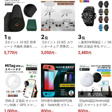
1
2
3
位
位
位
【ポイント 10 倍】防草
【ポイント 10 倍】カウ
＼最長5年間保証！／ SK
シート 不織布 高耐久 雑
ンターチェア 昇降式 お
MEI 正規品 学生 デジタ
草対策 家庭菜園 園芸 通
しゃれ 椅子 高さ調節 背
ル腕時計 日本製電池対応
5,770
5,050
2,480
円
円
～
円
路 砂利下 人工芝 長期間
もたれ付き 静音 キャス
キッズ腕時計 スポーツウ
簡単設置 草刈り不要 1m
ター付き 360度回転 バー
ォッチ 50M防水 多機能
×50m 施工簡単 透水性 断
チェア ハイチェア イス
デジアナ デュアルタイム
熱 防塵 景観維持 メンテ
いす スツール
夜光 アラーム 小学生腕
ナンス削減 除草手間軽減
時計 男の子 女の子 アウ
コスト削
トドア 修学旅行 時計係
入学祝 誕生日プレゼント
送料無料
【MiLi】正規品 キャンペ
50%割引価格800円2枚
【Apple認証/Android認
ーン特典！ GPS スマー
組！ Switch用 ガラス強
証】スマートタグ GPS
トトラッカー iPhone/An
化フィルム 品質保証 ブ
子供見守り 正規品 月額
1,000
800
800
円
～
円
～
円
～