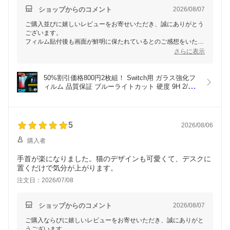
ショップからのコメント
2026/08/07
ご購入並びに嬉しいレビューをお寄せいただき、誠にありがとう
ございます。
フィルム貼付後も画面が鮮明に保たれているとのご感想をいただ
き、大変嬉しく存じます。
さらに表示
今後も品質向上に努めてまいります。またのご利用を心よりお待
ちしております。
50%割引価格800円2枚組！ Switch用 ガラス強化フ
ィルム 品質保証 ブルーライトカット 硬度 9H 2/4 
枚組 2.5D 加工 飛散防止 指紋防止 充電ドッグ非干
渉 強化ガラスフィルム 保護フィルム 液晶保護 画面
保護 OLED モデル テレビゲーム ガラスフィルム 保
護 透明 LITE/OLED 用
5
2026/08/06
購入者
手首が楽になりました。猫のデザインも可愛くて、デスクに
置くだけで気分が上がります。
注文日：2026/07/08
ショップからのコメント
2026/08/07
ご購入ならびに嬉しいレビューをお寄せいただき、誠にありがと
うございます。