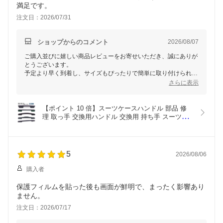
満足です。
注文日：2026/07/31
ショップからのコメント
2026/08/07
ご購入並びに嬉しい商品レビューをお寄せいただき、誠にありが
とうございます。
予定より早く到着し、サイズもぴったりで簡単に取り付けられた
とのご感想をいただき、大変嬉しく存じます。
さらに表示
今後もお客様にご満足いただける商品を提供できるよう努めてま
いります。
またのご利用を心よりお待ちしております。
【ポイント 10 倍】スーツケースハンドル 部品 修
理 取っ手 交換用ハンドル 交換用 持ち手 スーツケ
ース ハンドル 簡単に交換できる スーツケースハン
ドル 取っ手 交換 グリップ スーツケースハンドル 
補修 部品 交換ハンドル 持ち手 引き手 交換
5
2026/08/06
購入者
保護フィルムを貼った後も画面が鮮明で、まったく影響あり
ません。
注文日：2026/07/17