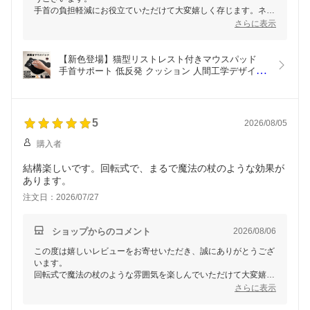
手首の負担軽減にお役立ていただけて大変嬉しく存じます。ネコ
のデザインも気に入っていただき、とても光栄です。
さらに表示
今後ともどうぞよろしくお願いいたします。
中文大意：感?您的??以及留下好?。很高?本品能?帮您减?手腕?
担，也十分?幸您喜?猫咪的外???。今后也?多多?照。
【新色登場】猫型リストレスト付きマウスパッド 
手首サポート 低反発 クッション 人間工学デザイン 
疲労軽減 ブラックキャット かわいい ハンドレスト 
シリコン滑り止め メモリーフォーム ミルクシルク
生地 PC周辺機器 送料無料
5
2026/08/05
購入者
結構楽しいです。回転式で、まるで魔法の杖のような効果が
あります。
注文日：2026/07/27
ショップからのコメント
2026/08/06
この度は嬉しいレビューをお寄せいただき、誠にありがとうござ
います。
回転式で魔法の杖のような雰囲気を楽しんでいただけて大変嬉し
く存じます。
さらに表示
お子様に楽しく遊んでいただけますと幸いです。