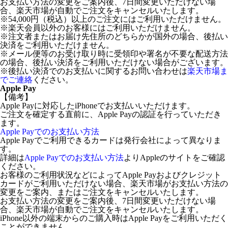
お支払い方法の変更をご案内後、7日間変更いただけない場
合、楽天市場が自動でご注文をキャンセルいたします。
※54,000円（税込）以上のご注文にはご利用いただけません。
※楽天会員以外のお客様にはご利用いただけません。
※注文者またはお届け先住所のどちらかが国外の場合、後払い
決済をご利用いただけません。
※メール便等のお受け取り時に受領印や署名が不要な配送方法
の場合、後払い決済をご利用いただけない場合がございます。
※後払い決済でのお支払いに関するお問い合わせは
楽天市場ま
でご連絡
ください。
Apple Pay
【備考】
Apple Payに対応したiPhoneでお支払いいただけます。
ご注文を確定する直前に、Apple Payの認証を行っていただき
ます。
Apple Payでのお支払い方法
Apple Payでご利用できるカードは発行会社によって異なりま
す。
詳細は
Apple Payでのお支払い方法
よりAppleのサイトをご確認
ください。
お客様のご利用状況などによってApple Payおよびクレジット
カードがご利用いただけない場合、楽天市場がお支払い方法の
変更をご案内、またはご注文をキャンセルいたします。
お支払い方法の変更をご案内後、7日間変更いただけない場
合、楽天市場が自動でご注文をキャンセルいたします。
iPhone以外の端末からのご購入時はApple Payをご利用いただく
ことができません。