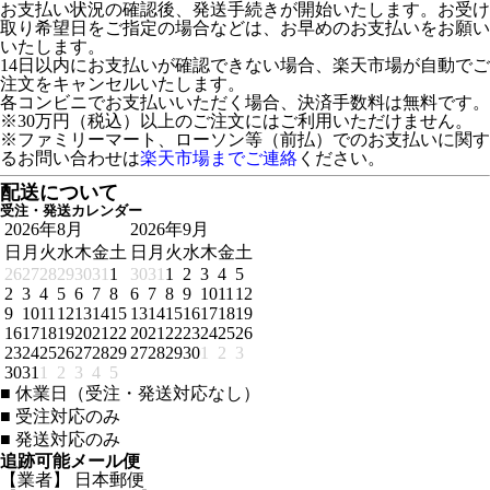
お支払い状況の確認後、発送手続きが開始いたします。お受け
取り希望日をご指定の場合などは、お早めのお支払いをお願い
いたします。
14日以内にお支払いが確認できない場合、楽天市場が自動でご
注文をキャンセルいたします。
各コンビニでお支払いいただく場合、決済手数料は無料です。
※30万円（税込）以上のご注文にはご利用いただけません。
※ファミリーマート、ローソン等（前払）でのお支払いに関す
るお問い合わせは
楽天市場までご連絡
ください。
配送について
受注・発送カレンダー
2026年8月
2026年9月
日
月
火
水
木
金
土
日
月
火
水
木
金
土
26
27
28
29
30
31
1
30
31
1
2
3
4
5
2
3
4
5
6
7
8
6
7
8
9
10
11
12
9
10
11
12
13
14
15
13
14
15
16
17
18
19
16
17
18
19
20
21
22
20
21
22
23
24
25
26
23
24
25
26
27
28
29
27
28
29
30
1
2
3
30
31
1
2
3
4
5
■
休業日（受注・発送対応なし）
■
受注対応のみ
■
発送対応のみ
追跡可能メール便
【業者】 日本郵便