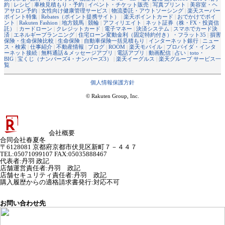
約
|
レシピ
|
車検見積もり・予約
|
イベント・チケット販売
|
写真プリント
|
美容室・ヘ
アサロン予約
|
女性向け健康管理サービス
|
物流委託・アウトソーシング
|
楽天スーパー
ポイント特集
|
Rebates（ポイント提携サイト）
|
楽天ポイントカード
|
おでかけでポイ
ント
|
Rakuten Fashion
|
地方競馬
|
競輪
|
アフィリエイト
|
ネット証券（株・FX・投資信
託）
|
カードローン
|
クレジットカード
|
電子マネー
|
決済システム
|
スマホでカード決
済
|
エネルギープランニング
|
住宅ローン変動金利（固定特約付き）・フラット35
|
損害
保険・生命保険比較
|
生命保険
|
自動車保険一括見積もり
|
インターネット銀行
|
ニュー
ス・検索
|
仕事紹介
|
不動産情報
|
ブログ
|
ROOM
|
楽天モバイル
|
プロバイダ・インタ
ーネット接続
|
無料通話＆メッセージアプリ
|
電話アプリ
|
動画配信
|
占い
|
toto・
BIG
|
宝くじ（ナンバーズ4・ナンバーズ3）
|
楽天イーグルス
|
楽天グループ サービス一
覧
個人情報保護方針
© Rakuten Group, Inc.
会社概要
合同会社春夏冬
〒6128081 京都府京都市伏見区新町７－４４７
TEL:05071099107 FAX:05035888467
代表者
:
丹羽 政記
店舗運営責任者
:
丹羽 政記
店舗セキュリティ責任者
:
丹羽 政記
購入履歴からの適格請求書発行:対応不可
お問い合わせ先