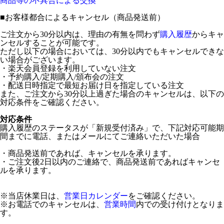
商品等の不具合による交換
■
お客様都合によるキャンセル（商品発送前）
ご注文から30分以内は、理由の有無を問わず
購入履歴
からキャ
ンセルすることが可能です。
ただし以下の場合においては、30分以内でもキャンセルできな
い場合がございます。
・楽天会員登録を利用していない注文
・予約購入/定期購入/頒布会の注文
・配送日時指定で最短お届け日を指定している注文
また、ご注文から30分以上過ぎた場合のキャンセルは、以下の
対応条件をご確認ください。
対応条件
購入履歴のステータスが「新規受付済み」で、下記対応可能期
間までに電話、またはメールにてご連絡いただいた場合
・商品発送前であれば、キャンセルを承ります。
・ご注文後2日以内のご連絡で、商品発送前であればキャンセ
ルを承ります。
※当店休業日は、
営業日カレンダー
をご確認ください。
※お電話でのキャンセルは、
営業時間
内での受け付けとなりま
す。