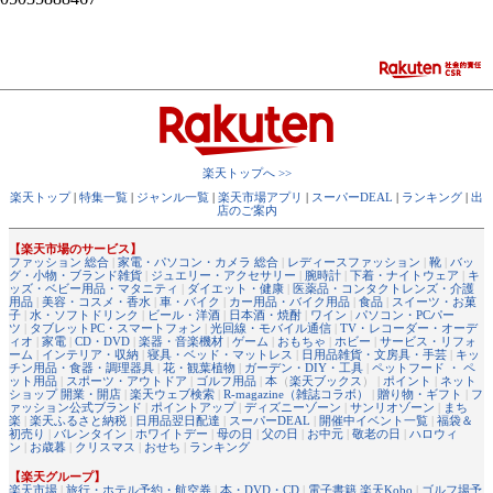
楽天トップへ >>
楽天トップ
|
特集一覧
|
ジャンル一覧
|
楽天市場アプリ
|
スーパーDEAL
|
ランキング
|
出
店のご案内
【楽天市場のサービス】
ファッション 総合
|
家電・パソコン・カメラ 総合
|
レディースファッション
|
靴
|
バッ
グ・小物・ブランド雑貨
|
ジュエリー・アクセサリー
|
腕時計
|
下着・ナイトウェア
|
キ
ッズ・ベビー用品・マタニティ
|
ダイエット・健康
|
医薬品・コンタクトレンズ・介護
用品
|
美容・コスメ・香水
|
車・バイク
|
カー用品・バイク用品
|
食品
|
スイーツ・お菓
子
|
水・ソフトドリンク
|
ビール・洋酒
|
日本酒・焼酎
|
ワイン
|
パソコン・PCパー
ツ
|
タブレットPC・スマートフォン
|
光回線・モバイル通信
|
TV・レコーダー・オーデ
ィオ
|
家電
|
CD・DVD
|
楽器・音楽機材
|
ゲーム
|
おもちゃ
|
ホビー
|
サービス・リフォ
ーム
|
インテリア・収納
|
寝具・ベッド・マットレス
|
日用品雑貨・文房具・手芸
|
キッ
チン用品・食器・調理器具
|
花・観葉植物
|
ガーデン・DIY・工具
|
ペットフード ・ ペ
ット用品
|
スポーツ・アウトドア
|
ゴルフ用品
|
本
（
楽天ブックス
） |
ポイント
|
ネット
ショップ 開業・開店
|
楽天ウェブ検索
|
R-magazine（雑誌コラボ）
|
贈り物・ギフト
|
フ
ァッション公式ブランド
|
ポイントアップ
|
ディズニーゾーン
|
サンリオゾーン
|
まち
楽
|
楽天ふるさと納税
|
日用品翌日配達
|
スーパーDEAL
|
開催中イベント一覧
|
福袋＆
初売り
|
バレンタイン
|
ホワイトデー
|
母の日
|
父の日
|
お中元
|
敬老の日
|
ハロウィ
ン
|
お歳暮
|
クリスマス
|
おせち
|
ランキング
【楽天グループ】
楽天市場
|
旅行・ホテル予約・航空券
|
本・DVD・CD
|
電子書籍 楽天Kobo
|
ゴルフ場予