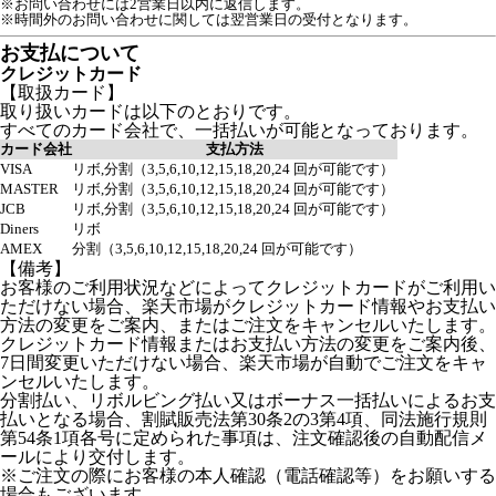
※お問い合わせには2営業日以内に返信します。
※時間外のお問い合わせに関しては翌営業日の受付となります。
お支払について
クレジットカード
【取扱カード】
取り扱いカードは以下のとおりです。
すべてのカード会社で、一括払いが可能となっております。
カード会社
支払方法
VISA
リボ,分割（3,5,6,10,12,15,18,20,24 回が可能です）
MASTER
リボ,分割（3,5,6,10,12,15,18,20,24 回が可能です）
JCB
リボ,分割（3,5,6,10,12,15,18,20,24 回が可能です）
Diners
リボ
AMEX
分割（3,5,6,10,12,15,18,20,24 回が可能です）
【備考】
お客様のご利用状況などによってクレジットカードがご利用い
ただけない場合、楽天市場がクレジットカード情報やお支払い
方法の変更をご案内、またはご注文をキャンセルいたします。
クレジットカード情報またはお支払い方法の変更をご案内後、
7日間変更いただけない場合、楽天市場が自動でご注文をキャ
ンセルいたします。
分割払い、リボルビング払い又はボーナス一括払いによるお支
払いとなる場合、割賦販売法第30条2の3第4項、同法施行規則
第54条1項各号に定められた事項は、注文確認後の自動配信メ
ールにより交付します。
※ご注文の際にお客様の本人確認（電話確認等）をお願いする
場合もございます。