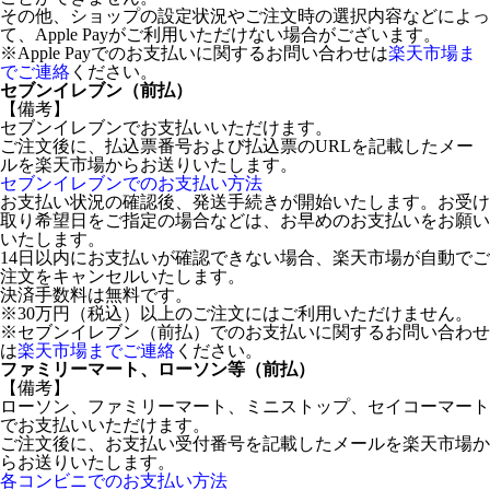
その他、ショップの設定状況やご注文時の選択内容などによっ
て、Apple Payがご利用いただけない場合がございます。
※Apple Payでのお支払いに関するお問い合わせは
楽天市場ま
でご連絡
ください。
セブンイレブン（前払）
【備考】
セブンイレブンでお支払いいただけます。
ご注文後に、払込票番号および払込票のURLを記載したメー
ルを楽天市場からお送りいたします。
セブンイレブンでのお支払い方法
お支払い状況の確認後、発送手続きが開始いたします。お受け
取り希望日をご指定の場合などは、お早めのお支払いをお願い
いたします。
14日以内にお支払いが確認できない場合、楽天市場が自動でご
注文をキャンセルいたします。
決済手数料は無料です。
※30万円（税込）以上のご注文にはご利用いただけません。
※セブンイレブン（前払）でのお支払いに関するお問い合わせ
は
楽天市場までご連絡
ください。
ファミリーマート、ローソン等（前払）
【備考】
ローソン、ファミリーマート、ミニストップ、セイコーマート
でお支払いいただけます。
ご注文後に、お支払い受付番号を記載したメールを楽天市場か
らお送りいたします。
各コンビニでのお支払い方法