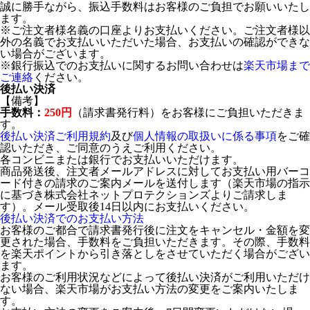
誠に勝手ながら、振込手数料はお客様のご負担でお願いいたし
ます。
※ご注文者様名義の口座よりお支払いください。ご注文者様以
外の名義でお支払いいただいた場合、お支払いの確認ができな
い場合がございます。
※銀行振込でのお支払いに関するお問い合わせは
楽天市場まで
ご連絡
ください。
後払い決済
【備考】
手数料：
250円
（請求書発行料）をお客様にご負担いただきま
す。
後払い決済ご利用規約
及び
個人情報の取扱いに係る事項
をご確
認いただき、ご同意のうえご利用ください。
各コンビニまたは銀行でお支払いいただけます。
商品発送後、注文者メールアドレスに対してお支払い用バーコ
ード付きの請求のご案内メールを送付します（楽天市場の指示
に基づき株式会社ネットプロテクションズよりご請求しま
す）。メール受取後14日以内にお支払いください。
後払い決済でのお支払い方法
お客様のご都合で請求書発行後に注文をキャンセル・金額を変
更された場合、手数料をご負担いただきます。その際、手数料
を楽天ポイントから引き落としをさせていただく場合がござい
ます。
お客様のご利用状況などによって後払い決済がご利用いただけ
ない場合、楽天市場がお支払い方法の変更をご案内いたしま
す。