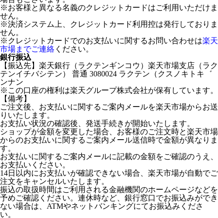
※お客様と異なる名義のクレジットカードはご利用いただけま
せん。
※決済システム上、クレジットカード利用控は発行しておりま
せん。
※クレジットカードでのお支払いに関するお問い合わせは
楽天
市場までご連絡
ください。
銀行振込
【振込先】楽天銀行（ラクテンギンコウ）楽天市場支店（ラク
テンイチバシテン） 普通 3080024 ラクテン（クスノキトキ゛
ンナン
※この口座の権利は楽天グループ株式会社が保有しています。
【備考】
ご注文後、お支払いに関するご案内メールを楽天市場からお送
りいたします。
お支払い状況の確認後、発送手続きが開始いたします。
ショップが金額を変更した場合、お客様のご注文時と楽天市場
からのお支払いに関するご案内メール送信時で金額が異なりま
す。
お支払いに関するご案内メールに記載の金額をご確認のうえ、
お支払いください。
14日以内にお支払いが確認できない場合、楽天市場が自動でご
注文をキャンセルいたします。
振込の取扱時間はご利用される金融機関のホームページなどを
予めご確認ください。連休時など、銀行窓口でお振込みができ
ない場合は、ATMやネットバンキングにてお振込みくださ
い。