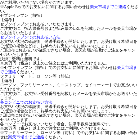
がご利用いただけない場合がございます。
※Apple Payでのお支払いに関するお問い合わせは
楽天市場までご連絡
くださ
い。
セブンイレブン（前払）
【備考】
セブンイレブンでお支払いいただけます。
ご注文後に、払込票番号および払込票のURLを記載したメールを楽天市場か
らお送りいたします。
セブンイレブンでのお支払い方法
お支払い状況の確認後、発送手続きが開始いたします。お受け取り希望日を
ご指定の場合などは、お早めのお支払いをお願いいたします。
7日以内にお支払いが確認できない場合、楽天市場が自動でご注文をキャン
セルいたします。
決済手数料は無料です。
※30万円（税込）以上のご注文にはご利用いただけません。
※セブンイレブン（前払）でのお支払いに関するお問い合わせは
楽天市場ま
でご連絡
ください。
ファミリーマート、ローソン等（前払）
【備考】
ローソン、ファミリーマート、ミニストップ、セイコーマートでお支払いい
ただけます。
ご注文後に、お支払い受付番号を記載したメールを楽天市場からお送りいた
します。
各コンビニでのお支払い方法
お支払い状況の確認後、発送手続きが開始いたします。お受け取り希望日を
ご指定の場合などは、お早めのお支払いをお願いいたします。
7日以内にお支払いが確認できない場合、楽天市場が自動でご注文をキャン
セルいたします。
各コンビニでお支払いいただく場合、決済手数料は無料です。
※30万円（税込）以上のご注文にはご利用いただけません。
※ファミリーマート、ローソン等（前払）でのお支払いに関するお問い合わ
せは
楽天市場までご連絡
ください。