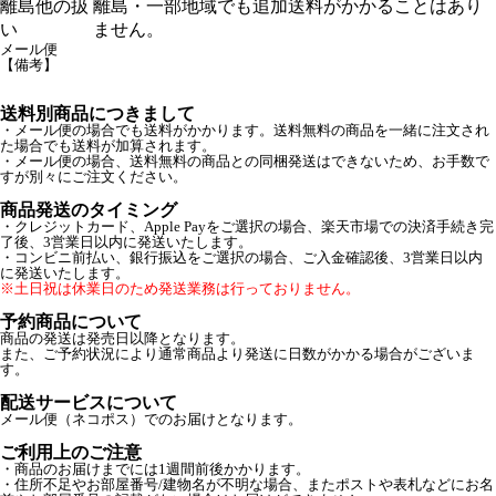
離島他の扱
離島・一部地域でも追加送料がかかることはあり
い
ません。
メール便
【備考】
送料別商品につきまして
・メール便の場合でも送料がかかります。送料無料の商品を一緒に注文され
た場合でも送料が加算されます。
・メール便の場合、送料無料の商品との同梱発送はできないため、お手数で
すが別々にご注文ください。
商品発送のタイミング
・クレジットカード、Apple Payをご選択の場合、楽天市場での決済手続き完
了後、3営業日以内に発送いたします。
・コンビニ前払い、銀行振込をご選択の場合、ご入金確認後、3営業日以内
に発送いたします。
※土日祝は休業日のため発送業務は行っておりません。
予約商品について
商品の発送は発売日以降となります。
また、ご予約状況により通常商品より発送に日数がかかる場合がございま
す。
配送サービスについて
メール便（ネコポス）でのお届けとなります。
ご利用上のご注意
・商品のお届けまでには1週間前後かかります。
・住所不足やお部屋番号/建物名が不明な場合、またポストや表札などにお名