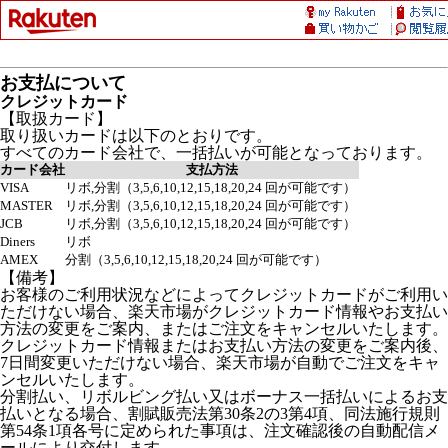
お支払について
クレジットカード
【取扱カード】
取り扱いカードは以下のとおりです。
すべてのカード会社で、一括払いが可能となっております。
カード会社
支払方法
VISA
リボ,分割（3,5,6,10,12,15,18,20,24 回が可能です）
MASTER
リボ,分割（3,5,6,10,12,15,18,20,24 回が可能です）
JCB
リボ,分割（3,5,6,10,12,15,18,20,24 回が可能です）
Diners
リボ
AMEX
分割（3,5,6,10,12,15,18,20,24 回が可能です）
【備考】
お客様のご利用状況などによってクレジットカードがご利用い
ただけない場合、楽天市場がクレジットカード情報やお支払い
方法の変更をご案内、またはご注文をキャンセルいたします。
クレジットカード情報またはお支払い方法の変更をご案内後、
7日間変更いただけない場合、楽天市場が自動でご注文をキャ
ンセルいたします。
分割払い、リボルビング払い又はボーナス一括払いによるお支
払いとなる場合、割賦販売法第30条2の3第4項、同法施行規則
第54条1項各号に定められた事項は、注文確認後の自動配信メ
ールにより交付します。