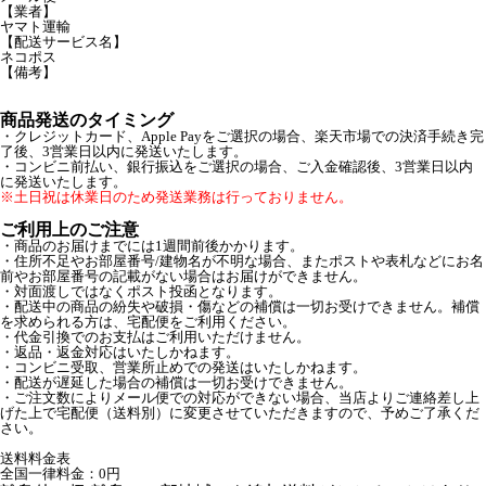
【業者】
ヤマト運輸
【配送サービス名】
ネコポス
【備考】
商品発送のタイミング
・クレジットカード、Apple Payをご選択の場合、楽天市場での決済手続き完
了後、3営業日以内に発送いたします。
・コンビニ前払い、銀行振込をご選択の場合、ご入金確認後、3営業日以内
に発送いたします。
※土日祝は休業日のため発送業務は行っておりません。
ご利用上のご注意
・商品のお届けまでには1週間前後かかります。
・住所不足やお部屋番号/建物名が不明な場合、またポストや表札などにお名
前やお部屋番号の記載がない場合はお届けができません。
・対面渡しではなくポスト投函となります。
・配送中の商品の紛失や破損・傷などの補償は一切お受けできません。補償
を求められる方は、宅配便をご利用ください。
・代金引換でのお支払はご利用いただけません。
・返品・返金対応はいたしかねます。
・コンビニ受取、営業所止めでの発送はいたしかねます。
・配送が遅延した場合の補償は一切お受けできません。
・ご注文数によりメール便での対応ができない場合、当店よりご連絡差し上
げた上で宅配便（送料別）に変更させていただきますので、予めご了承くだ
さい。
送料料金表
全国一律料金：0円