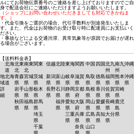
ルにてお荷物伝票番号のご連絡を差し上げておりますのでご自
身で配送会社にご連絡いただけますようお願いいたします。
（ショップにお問い合わせいただきましても対応できかねま
す。）
・代金引換をご選択の場合、代引手数料が別途発生いたしま
す。また、代金はお荷物のお受け取り時に配達員にお支払いく
ださい。
・事故などによる交通渋滞、異常気象等が原因でお届けが遅れ
る場合がございます。
【送料料金表】
北海
北東
南東
関東
信越
北陸
東海
関西
中国
四国
北九
南九
沖縄
道
北
北
州
州
地
北海
青森
宮城
茨城
新潟
富山
岐阜
滋賀
鳥取
徳島
福岡
熊本
沖縄
域
道
県
県
県
県
県
県
県
県
県
県
県
県
詳
岩手
山形
栃木
長野
石川
静岡
京都
島根
香川
佐賀
宮崎
細
県
県
県
県
県
県
府
県
県
県
県
秋田
福島
群馬
福井
愛知
大阪
岡山
愛媛
長崎
鹿児
県
県
県
県
県
府
県
県
県
島
埼玉
三重
兵庫
広島
高知
大分
県
県
県
県
県
県
県
千葉
奈良
山口
県
県
県