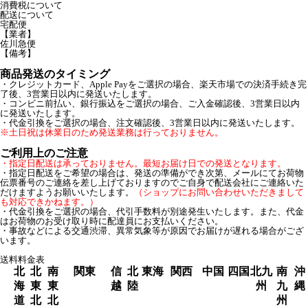
消費税について
配送について
宅配便
【業者】
佐川急便
【備考】
商品発送のタイミング
・クレジットカード、Apple Payをご選択の場合、楽天市場での決済手続き完
了後、3営業日以内に発送いたします。
・コンビニ前払い、銀行振込をご選択の場合、ご入金確認後、3営業日以内
に発送いたします。
・代金引換をご選択の場合、注文確認後、3営業日以内に発送いたします。
※土日祝は休業日のため発送業務は行っておりません。
ご利用上のご注意
・指定日配送は承っておりません。最短お届け日での発送となります。
・指定日配送をご希望の場合は、発送の準備ができ次第、メールにてお荷物
伝票番号のご連絡を差し上げておりますのでご自身で配送会社にご連絡いた
だけますようお願いいたします。
（ショップにお問い合わせいただきまして
も対応できかねます。）
・代金引換をご選択の場合、代引手数料が別途発生いたします。また、代金
はお荷物のお受け取り時に配達員にお支払いください。
・事故などによる交通渋滞、異常気象等が原因でお届けが遅れる場合がござ
います。
送料料金表
北
北
南
関東
信
北
東海
関西
中国
四国
北九
南
沖
海
東
東
越
陸
州
九
縄
道
北
北
州