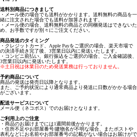
送料別商品につきまして
・メール便の場合でも送料がかかります。送料無料の商品を一
緒に注文された場合でも送料が加算されます。
・メール便の場合、送料無料の商品との同梱発送はできないた
め、お手数ですが別々にご注文ください。
商品発送のタイミング
・クレジットカード、Apple Payをご選択の場合、楽天市場で
の決済手続き完了後、3営業日以内に発送いたします。
・コンビニ前払い、銀行振込をご選択の場合、ご入金確認後、
3営業日以内に発送いたします。
※土日祝は休業日のため発送業務は行っておりません。
予約商品について
商品の発送は発売日以降となります。
また、ご予約状況により通常商品より発送に日数がかかる場合
がございます。
配送サービスについて
メール便（ネコポス）でのお届けとなります。
ご利用上のご注意
・商品のお届けまでには1週間前後かかります。
・住所不足やお部屋番号/建物名が不明な場合、またポストや
表札などにお名前やお部屋番号の記載がない場合はお届けがで