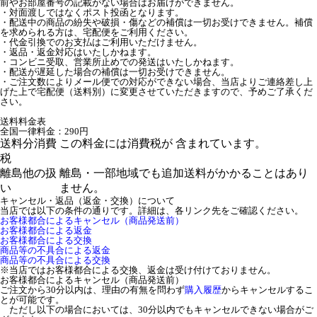
前やお部屋番号の記載がない場合はお届けができません。
・対面渡しではなくポスト投函となります。
・配送中の商品の紛失や破損・傷などの補償は一切お受けできません。補償
を求められる方は、宅配便をご利用ください。
・代金引換でのお支払はご利用いただけません。
・返品・返金対応はいたしかねます。
・コンビニ受取、営業所止めでの発送はいたしかねます。
・配送が遅延した場合の補償は一切お受けできません。
・ご注文数によりメール便での対応ができない場合、当店よりご連絡差し上
げた上で宅配便（送料別）に変更させていただきますので、予めご了承くだ
さい。
送料料金表
全国一律料金：290円
送料分消費
この料金には消費税が 含まれています。
税
離島他の扱
離島・一部地域でも追加送料がかかることはあり
い
ません。
キャンセル・返品（返金・交換）について
当店では以下の条件の通りです。詳細は、各リンク先をご確認ください。
お客様都合によるキャンセル（商品発送前）
お客様都合による返金
お客様都合による交換
商品等の不具合による返金
商品等の不具合による交換
※当店ではお客様都合による交換、返金は受け付けておりません。
お客様都合によるキャンセル（商品発送前）
ご注文から30分以内は、理由の有無を問わず
購入履歴
からキャンセルするこ
とが可能です。
ただし以下の場合においては、30分以内でもキャンセルできない場合がご