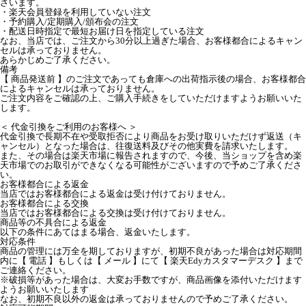
ざいます。
・楽天会員登録を利用していない注文
・予約購入/定期購入/頒布会の注文
・配送日時指定で最短お届け日を指定している注文
なお、当店では、ご注文から30分以上過ぎた場合、お客様都合によるキャン
セルは承っておりません。
あらかじめご了承ください。
備考
【 商品発送前 】のご注文であっても倉庫への出荷指示後の場合、お客様都合
によるキャンセルは承っておりません。
ご注文内容をご確認の上、ご購入手続きをしていただけますようお願いいた
します。
＜ 代金引換をご利用のお客様へ ＞
代金引換で長期不在や受取拒否により商品をお受け取りいただけず返送（キ
ャンセル）となった場合は、往復送料及びその他実費を請求いたします。
また、その場合は楽天市場に報告されますので、今後、当ショップを含め楽
天市場でのお取引ができなくなる可能性がございますので予めご了承くださ
い。
お客様都合による返金
当店ではお客様都合による返金は受け付けておりません。
お客様都合による交換
当店ではお客様都合による交換は受け付けておりません。
商品等の不具合による返金
以下の条件にあてはまる場合、返金いたします。
対応条件
商品の管理には万全を期しておりますが、初期不良があった場合は対応期間
内に【 電話 】もしくは【 メール 】にて【 楽天Edyカスタマーデスク 】まで
ご連絡ください。
※破損等があった場合は、大変お手数ですが、商品画像を添付いただけます
ようお願いいたします
なお、初期不良以外の返金は承っておりませんので予めご了承ください。