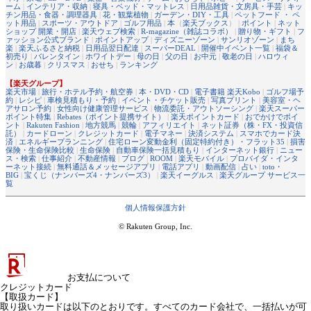
ーム
|
インテリア・収納
|
寝具・ベッド・マットレス
|
日用品雑貨・文房具・手芸
|
キッ
チン用品・食器・調理器具
|
花・観葉植物
|
ガーデン・DIY・工具
|
ペットフード ・ ペ
ット用品
|
スポーツ・アウトドア
|
ゴルフ用品
|
本
（
楽天ブックス
） |
ポイント
|
ネット
ショップ 開業・開店
|
楽天ウェブ検索
|
R-magazine（雑誌コラボ）
|
贈り物・ギフト
|
フ
ァッション公式ブランド
|
ポイントアップ
|
ディズニーゾーン
|
サンリオゾーン
|
まち
楽
|
楽天ふるさと納税
|
日用品翌日配達
|
スーパーDEAL
|
開催中イベント一覧
|
福袋＆
初売り
|
バレンタイン
|
ホワイトデー
|
母の日
|
父の日
|
お中元
|
敬老の日
|
ハロウィ
ン
|
お歳暮
|
クリスマス
|
おせち
|
ランキング
【楽天グループ】
楽天市場
|
旅行・ホテル予約・航空券
|
本・DVD・CD
|
電子書籍 楽天Kobo
|
ゴルフ場予
約
|
レシピ
|
車検見積もり・予約
|
イベント・チケット販売
|
写真プリント
|
美容室・ヘ
アサロン予約
|
女性向け健康管理サービス
|
物流委託・アウトソーシング
|
楽天スーパー
ポイント特集
|
Rebates（ポイント提携サイト）
|
楽天ポイントカード
|
おでかけでポイ
ント
|
Rakuten Fashion
|
地方競馬
|
競輪
|
アフィリエイト
|
ネット証券（株・FX・投資信
託）
|
カードローン
|
クレジットカード
|
電子マネー
|
決済システム
|
スマホでカード決
済
|
エネルギープランニング
|
住宅ローン変動金利（固定特約付き）・フラット35
|
損害
保険・生命保険比較
|
生命保険
|
自動車保険一括見積もり
|
インターネット銀行
|
ニュー
ス・検索
|
仕事紹介
|
不動産情報
|
ブログ
|
ROOM
|
楽天モバイル
|
プロバイダ・インタ
ーネット接続
|
無料通話＆メッセージアプリ
|
電話アプリ
|
動画配信
|
占い
|
toto・
BIG
|
宝くじ（ナンバーズ4・ナンバーズ3）
|
楽天イーグルス
|
楽天グループ サービス一
覧
個人情報保護方針
© Rakuten Group, Inc.
お支払について
クレジットカード
【取扱カード】
取り扱いカードは以下のとおりです。すべてのカード会社で、一括払いが可