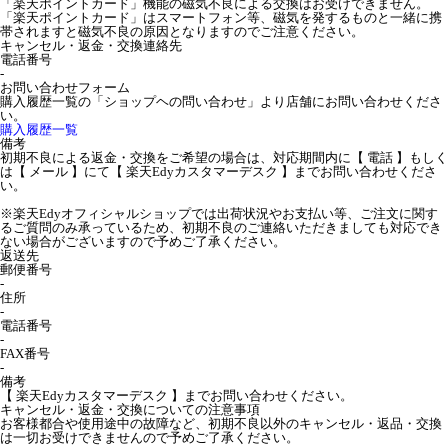
「楽天ポイントカード」機能の磁気不良による交換はお受けできません。
「楽天ポイントカード」はスマートフォン等、磁気を発するものと一緒に携
帯されますと磁気不良の原因となりますのでご注意ください。
キャンセル・返金・交換連絡先
電話番号
-
お問い合わせフォーム
購入履歴一覧の「ショップヘの問い合わせ」より店舗にお問い合わせくださ
い。
購入履歴一覧
備考
初期不良による返金・交換をご希望の場合は、対応期間内に【 電話 】もしく
は【 メール 】にて【 楽天Edyカスタマーデスク 】までお問い合わせくださ
い。
※楽天Edyオフィシャルショップでは出荷状況やお支払い等、ご注文に関す
るご質問のみ承っているため、初期不良のご連絡いただきましても対応でき
ない場合がございますので予めご了承ください。
返送先
郵便番号
-
住所
-
電話番号
-
FAX番号
-
備考
【 楽天Edyカスタマーデスク 】までお問い合わせください。
キャンセル・返金・交換についての注意事項
お客様都合や使用途中の故障など、初期不良以外のキャンセル・返品・交換
は一切お受けできませんので予めご了承ください。