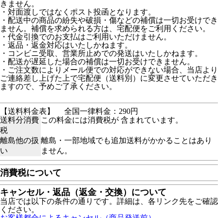
きません。
・対面渡しではなくポスト投函となります。
・配送中の商品の紛失や破損・傷などの補償は一切お受けでき
ません。補償を求められる方は、宅配便をご利用ください。
・代金引換でのお支払はご利用いただけません。
・返品・返金対応はいたしかねます。
・コンビニ受取、営業所止めでの発送はいたしかねます。
・配送が遅延した場合の補償は一切お受けできません。
・ご注文数によりメール便での対応ができない場合、当店より
ご連絡差し上げた上で宅配便（送料別）に変更させていただき
ますので、予めご了承ください。
【送料料金表】
全国一律料金：290円
送料分消費
この料金には消費税が 含まれています。
税
離島他の扱
離島・一部地域でも追加送料がかかることはあり
い
ません。
消費税について
キャンセル・返品（返金・交換）について
当店では以下の条件の通りです。詳細は、各リンク先をご確認
ください。
お客様都合によるキャンセル（商品発送前）