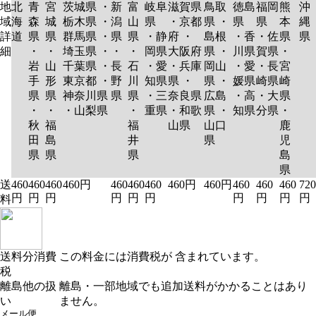
地
北
青
宮
茨城県 ・
新
富
岐阜
滋賀県
鳥取
徳島
福岡
熊
沖
域
海
森
城
栃木県 ・
潟
山
県
・京都
県 ・
県
県
本
縄
詳
道
県
県
群馬県 ・
県
県
・静
府 ・
島根
・香
・佐
県
県
細
・
・
埼玉県 ・
・
・
岡県
大阪府
県 ・
川県
賀県
・
岩
山
千葉県 ・
長
石
・愛
・兵庫
岡山
・愛
・長
宮
手
形
東京都 ・
野
川
知県
県 ・
県 ・
媛県
崎県
崎
県
県
神奈川県
県
県
・三
奈良県
広島
・高
・大
県
・
・
・山梨県
・
重県
・和歌
県 ・
知県
分県
・
秋
福
福
山県
山口
鹿
田
島
井
県
児
県
県
県
島
県
送
460
460
460
460円
460
460
460
460円
460円
460
460
460
720
円
円
円
円
円
円
円
円
円
円
料
送料分消費
この料金には消費税が 含まれています。
税
離島他の扱
離島・一部地域でも追加送料がかかることはあり
い
ません。
メール便