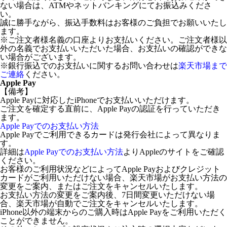
ない場合は、ATMやネットバンキングにてお振込みくださ
い。
誠に勝手ながら、振込手数料はお客様のご負担でお願いいたし
ます。
※ご注文者様名義の口座よりお支払いください。ご注文者様以
外の名義でお支払いいただいた場合、お支払いの確認ができな
い場合がございます。
※銀行振込でのお支払いに関するお問い合わせは
楽天市場まで
ご連絡
ください。
Apple Pay
【備考】
Apple Payに対応したiPhoneでお支払いいただけます。
ご注文を確定する直前に、Apple Payの認証を行っていただき
ます。
Apple Payでのお支払い方法
Apple Payでご利用できるカードは発行会社によって異なりま
す。
詳細は
Apple Payでのお支払い方法
よりAppleのサイトをご確認
ください。
お客様のご利用状況などによってApple Payおよびクレジット
カードがご利用いただけない場合、楽天市場がお支払い方法の
変更をご案内、またはご注文をキャンセルいたします。
お支払い方法の変更をご案内後、7日間変更いただけない場
合、楽天市場が自動でご注文をキャンセルいたします。
iPhone以外の端末からのご購入時はApple Payをご利用いただく
ことができません。