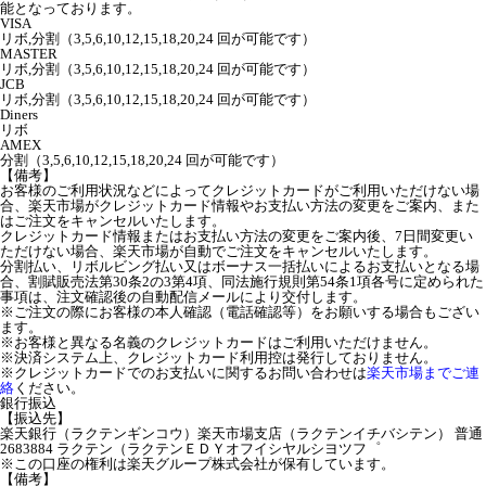
能となっております。
VISA
リボ,分割（3,5,6,10,12,15,18,20,24 回が可能です）
MASTER
リボ,分割（3,5,6,10,12,15,18,20,24 回が可能です）
JCB
リボ,分割（3,5,6,10,12,15,18,20,24 回が可能です）
Diners
リボ
AMEX
分割（3,5,6,10,12,15,18,20,24 回が可能です）
【備考】
お客様のご利用状況などによってクレジットカードがご利用いただけない場
合、楽天市場がクレジットカード情報やお支払い方法の変更をご案内、また
はご注文をキャンセルいたします。
クレジットカード情報またはお支払い方法の変更をご案内後、7日間変更い
ただけない場合、楽天市場が自動でご注文をキャンセルいたします。
分割払い、リボルビング払い又はボーナス一括払いによるお支払いとなる場
合、割賦販売法第30条2の3第4項、同法施行規則第54条1項各号に定められた
事項は、注文確認後の自動配信メールにより交付します。
※ご注文の際にお客様の本人確認（電話確認等）をお願いする場合もござい
ます。
※お客様と異なる名義のクレジットカードはご利用いただけません。
※決済システム上、クレジットカード利用控は発行しておりません。
※クレジットカードでのお支払いに関するお問い合わせは
楽天市場までご連
絡
ください。
銀行振込
【振込先】
楽天銀行（ラクテンギンコウ）楽天市場支店（ラクテンイチバシテン） 普通
2683884 ラクテン（ラクテンＥＤＹオフイシヤルシヨツフ゜
※この口座の権利は楽天グループ株式会社が保有しています。
【備考】