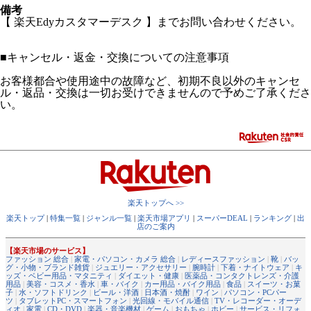
備考
【 楽天Edyカスタマーデスク 】までお問い合わせください。
■
キャンセル・返金・交換についての注意事項
お客様都合や使用途中の故障など、初期不良以外のキャンセ
ル・返品・交換は一切お受けできませんので予めご了承くださ
い。
楽天トップへ >>
楽天トップ
|
特集一覧
|
ジャンル一覧
|
楽天市場アプリ
|
スーパーDEAL
|
ランキング
|
出
店のご案内
【楽天市場のサービス】
ファッション 総合
|
家電・パソコン・カメラ 総合
|
レディースファッション
|
靴
|
バッ
グ・小物・ブランド雑貨
|
ジュエリー・アクセサリー
|
腕時計
|
下着・ナイトウェア
|
キ
ッズ・ベビー用品・マタニティ
|
ダイエット・健康
|
医薬品・コンタクトレンズ・介護
用品
|
美容・コスメ・香水
|
車・バイク
|
カー用品・バイク用品
|
食品
|
スイーツ・お菓
子
|
水・ソフトドリンク
|
ビール・洋酒
|
日本酒・焼酎
|
ワイン
|
パソコン・PCパー
ツ
|
タブレットPC・スマートフォン
|
光回線・モバイル通信
|
TV・レコーダー・オーデ
ィオ
|
家電
|
CD・DVD
|
楽器・音楽機材
|
ゲーム
|
おもちゃ
|
ホビー
|
サービス・リフォ