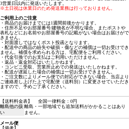
3営業日以内に発送いたします。
※土日祝は休業日のため発送業務は行っておりません。
ご利用上のご注意
・商品のお届けまでには1週間前後かかります。
・住所不足やお部屋番号/建物名が不明な場合、またポストや
表札などにお名前やお部屋番号の記載がない場合はお届けがで
きません。
・対面渡しではなくポスト投函となります。
・配送中の商品の紛失や破損・傷などの補償は一切お受けでき
ません。補償を求められる方は、宅配便をご利用ください。
・代金引換でのお支払はご利用いただけません。
・返品・返金対応はいたしかねます。
・コンビニ受取、営業所止めでの発送はいたしかねます。
・配送が遅延した場合の補償は一切お受けできません。
・ご注文数によりメール便での対応ができない場合、当店より
ご連絡差し上げた上で宅配便（送料別）に変更させていただき
ますので、予めご了承ください。
【送料料金表】
全国一律料金：0円
離島他の扱
離島・一部地域でも追加送料がかかることはあり
い
ません。
メール便
【備考】