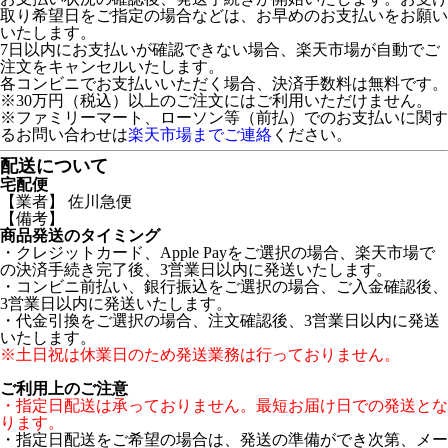
取り希望日をご指定の場合などは、お早めのお支払いをお願い
いたします。
7日以内にお支払いが確認できない場合、楽天市場が自動でご
注文をキャンセルいたします。
各コンビニでお支払いいただく場合、決済手数料は無料です。
※30万円（税込）以上のご注文にはご利用いただけません。
※ファミリーマート、ローソン等（前払）でのお支払いに関す
るお問い合わせは
楽天市場までご連絡
ください。
配送について
宅配便
【業者】 佐川急便
【備考】
商品発送のタイミング
・クレジットカード、Apple Payをご選択の場合、楽天市場で
の決済手続き完了後、3営業日以内に発送いたします。
・コンビニ前払い、銀行振込をご選択の場合、ご入金確認後、
3営業日以内に発送いたします。
・代金引換をご選択の場合、注文確認後、3営業日以内に発送
いたします。
※土日祝は休業日のため発送業務は行っておりません。
ご利用上のご注意
・指定日配送は承っておりません。最短お届け日での発送とな
ります。
・指定日配送をご希望の場合は、発送の準備ができ次第、メー