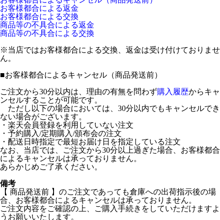
お客様都合による返金
お客様都合による交換
商品等の不具合による返金
商品等の不具合による交換
※当店ではお客様都合による交換、返金は受け付けておりませ
ん。
■
お客様都合によるキャンセル（商品発送前）
ご注文から30分以内は、理由の有無を問わず
購入履歴
からキャ
ンセルすることが可能です。
ただし以下の場合においては、30分以内でもキャンセルでき
ない場合がございます。
・楽天会員登録を利用していない注文
・予約購入/定期購入/頒布会の注文
・配送日時指定で最短お届け日を指定している注文
なお、当店では、ご注文から30分以上過ぎた場合、お客様都合
によるキャンセルは承っておりません。
あらかじめご了承ください。
備考
【 商品発送前 】のご注文であっても倉庫への出荷指示後の場
合、お客様都合によるキャンセルは承っておりません。
ご注文内容をご確認の上、ご購入手続きをしていただけますよ
うお願いいたします。