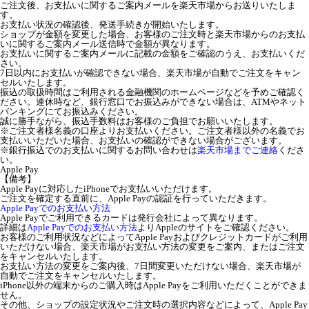
ご注文後、お支払いに関するご案内メールを楽天市場からお送りいたしま
す。
お支払い状況の確認後、発送手続きが開始いたします。
ショップが金額を変更した場合、お客様のご注文時と楽天市場からのお支払
いに関するご案内メール送信時で金額が異なります。
お支払いに関するご案内メールに記載の金額をご確認のうえ、お支払いくだ
さい。
7日以内にお支払いが確認できない場合、楽天市場が自動でご注文をキャン
セルいたします。
振込の取扱時間はご利用される金融機関のホームページなどを予めご確認く
ださい。連休時など、銀行窓口でお振込みができない場合は、ATMやネット
バンキングにてお振込みください。
誠に勝手ながら、振込手数料はお客様のご負担でお願いいたします。
※ご注文者様名義の口座よりお支払いください。ご注文者様以外の名義でお
支払いいただいた場合、お支払いの確認ができない場合がございます。
※銀行振込でのお支払いに関するお問い合わせは
楽天市場までご連絡
くださ
い。
Apple Pay
【備考】
Apple Payに対応したiPhoneでお支払いいただけます。
ご注文を確定する直前に、Apple Payの認証を行っていただきます。
Apple Payでのお支払い方法
Apple Payでご利用できるカードは発行会社によって異なります。
詳細は
Apple Payでのお支払い方法
よりAppleのサイトをご確認ください。
お客様のご利用状況などによってApple Payおよびクレジットカードがご利用
いただけない場合、楽天市場がお支払い方法の変更をご案内、またはご注文
をキャンセルいたします。
お支払い方法の変更をご案内後、7日間変更いただけない場合、楽天市場が
自動でご注文をキャンセルいたします。
iPhone以外の端末からのご購入時はApple Payをご利用いただくことができま
せん。
その他、ショップの設定状況やご注文時の選択内容などによって、Apple Pay