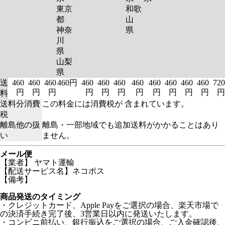
東京
和歌
都
山
神奈
県
川
県
山梨
県
送
460
460
460
460円
460
460
460
460
460
460
460
460
720
円
円
円
円
円
円
円
円
円
円
円
円
料
送料分消費
この料金には消費税が 含まれています。
税
離島他の扱
離島・一部地域でも追加送料がかかることはあり
い
ません。
メール便
【業者】 ヤマト運輸
【配送サービス名】ネコポス
【備考】
商品発送のタイミング
・クレジットカード、Apple Payをご選択の場合、楽天市場で
の決済手続き完了後、3営業日以内に発送いたします。
・コンビニ前払い、銀行振込をご選択の場合、ご入金確認後、