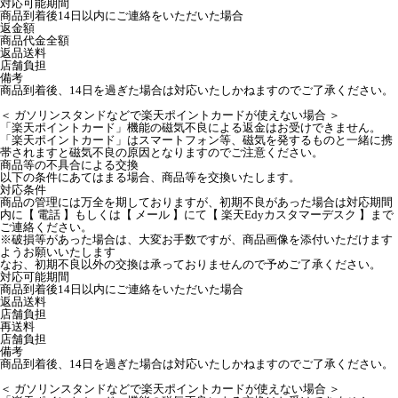
対応可能期間
商品到着後14日以内にご連絡をいただいた場合
返金額
商品代金全額
返品送料
店舗負担
備考
商品到着後、14日を過ぎた場合は対応いたしかねますのでご了承ください。
＜ ガソリンスタンドなどで楽天ポイントカードが使えない場合 ＞
「楽天ポイントカード」機能の磁気不良による返金はお受けできません。
「楽天ポイントカード」はスマートフォン等、磁気を発するものと一緒に携
帯されますと磁気不良の原因となりますのでご注意ください。
商品等の不具合による交換
以下の条件にあてはまる場合、商品等を交換いたします。
対応条件
商品の管理には万全を期しておりますが、初期不良があった場合は対応期間
内に【 電話 】もしくは【 メール 】にて【 楽天Edyカスタマーデスク 】まで
ご連絡ください。
※破損等があった場合は、大変お手数ですが、商品画像を添付いただけます
ようお願いいたします
なお、初期不良以外の交換は承っておりませんので予めご了承ください。
対応可能期間
商品到着後14日以内にご連絡をいただいた場合
返品送料
店舗負担
再送料
店舗負担
備考
商品到着後、14日を過ぎた場合は対応いたしかねますのでご了承ください。
＜ ガソリンスタンドなどで楽天ポイントカードが使えない場合 ＞