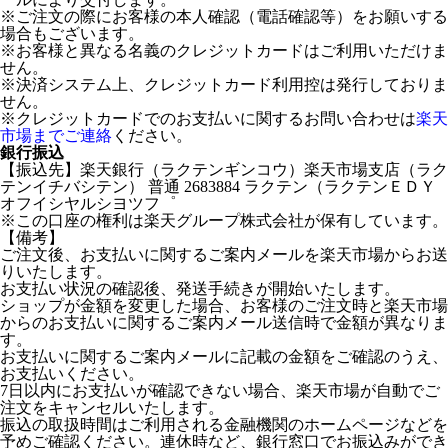
※ご注文の際にお客様の本人確認（電話確認等）をお願いする
場合もございます。
※お客様と異なる名義のクレジットカードはご利用いただけま
せん。
※決済システム上、クレジットカード利用控は発行しておりま
せん。
※クレジットカードでのお支払いに関するお問い合わせは
楽天
市場までご連絡
ください。
銀行振込
【振込先】楽天銀行（ラクテンギンコウ）楽天市場支店（ラク
テンイチバシテン） 普通 2683884 ラクテン（ラクテンＥＤＹ
オフイシヤルシヨツフ゜
※この口座の権利は楽天グループ株式会社が保有しています。
【備考】
ご注文後、お支払いに関するご案内メールを楽天市場からお送
りいたします。
お支払い状況の確認後、発送手続きが開始いたします。
ショップが金額を変更した場合、お客様のご注文時と楽天市場
からのお支払いに関するご案内メール送信時で金額が異なりま
す。
お支払いに関するご案内メールに記載の金額をご確認のうえ、
お支払いください。
7日以内にお支払いが確認できない場合、楽天市場が自動でご
注文をキャンセルいたします。
振込の取扱時間はご利用される金融機関のホームページなどを
予めご確認ください。連休時など、銀行窓口でお振込みができ