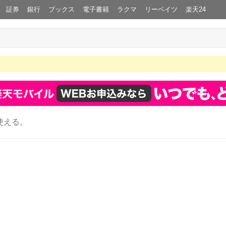
証券
銀行
ブックス
電子書籍
ラクマ
リーベイツ
楽天24
使える。