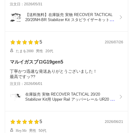
注文日：2026/05/31
【送料無料】在庫販売 実物 RECOVER TACTICAL 
20/20NH-BR Stabilizer Kit スタビライザーキット 
BRACE仕様 Glock Gen1-5 (Glock26含) イスラエル
製
5
2026/07/26
たまを2000
男性
20代
マルイガスブロG19gen5
丁寧かつ迅速な発送ありがとうございました！
最高ですッ??
注文日：2026/06/01
在庫販売 実物 RECOVER TACTICAL 20/20 
Stabilizer Kit用 Upper Rail アッパーレール UR20 イ
スラエル製
5
2026/06/21
Hey.Mr
男性
50代