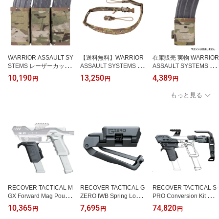
WARRIOR ASSAULT SY
【送料無料】WARRIOR
在庫販売 実物 WARRIOR
STEMS レーザーカット
ASSAULT SYSTEMS WA
ASSAULT SYSTEMS ウ
TRIPLE SNAP MAG PO
S TWO POINT SLING レ
ォーリア レーザーカット
10,190
13,250
4,389
円
円
円
UCH トリプルM4マグポ
ーザーカット 2ポイント
シングルスナップM4マ
ーチ KYDEXインサート
スリング
グポーチ ショート W-LC
もっと見る
TSMP
-SSMP-556P-S
RECOVER TACTICAL M
RECOVER TACTICAL G
RECOVER TACTICAL S-
GX Forward Mag Pouch
ZERO IWB Spring Loade
PRO Conversion Kit GL
20/20シリーズ用マググ
d Clip Holster コンシー
OCK用 コンバージョン
10,365
7,695
74,820
円
円
円
リップ フォワードマガジ
ルドキャリー クリップホ
キット