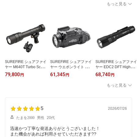
ンポーチ
ルスター
もっと見る
SUREFIRE シュアファイ
SUREFIRE シュアファイ
SUREFIRE シュアファイ
ヤー M640T Turbo Scout
ヤー ウエポンライト XC
ヤー EDC2 DFT HighCa
Light Pro Pro6V M640T-
3-A 550ルーメン 軽量コ
ndela フラッシュライト
79,800
61,345
68,740
円
円
円
BK-PRO 日本正規品
ンパクト 日本正規品
700ルーメン 日本正規品
もっと見る
5
2026/07/26
たまを2000
男性
20代
迅速かつ丁寧な発送ありがとうございました！
また機会があれば利用させていただきます??