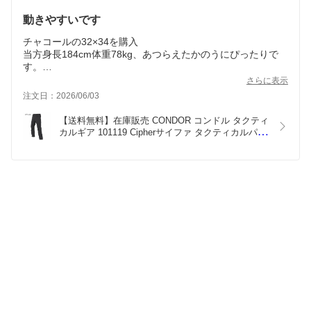
動きやすいです
チャコールの32×34を購入
当方身長184cm体重78kg、あつらえたかのうにぴったりで
す。
生地は薄目でストレッチし、極めて動きやすいです。
さらに表示
大変きにいったので、再度購入しようと思いましたが、同じ
注文日：2026/06/03
【送料無料】在庫販売 CONDOR コンドル タクティ
カルギア 101119 Cipherサイファ タクティカルパン
ツ(スリムタイプ ミリタリーパンツ 伸縮性・耐久
性・通気性優れ)