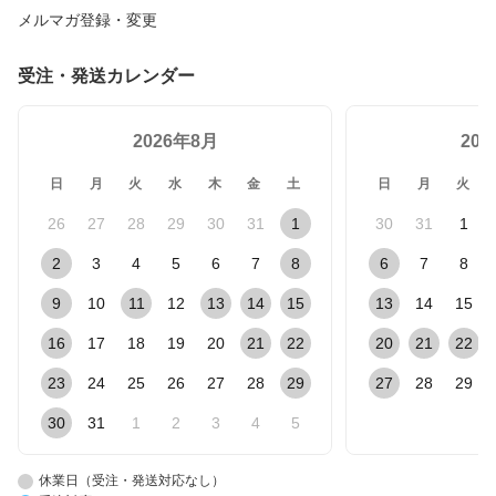
メルマガ登録・変更
受注・発送カレンダー
2026年8月
20
日
月
火
水
木
金
土
日
月
火
26
27
28
29
30
31
1
30
31
1
2
3
4
5
6
7
8
6
7
8
9
10
11
12
13
14
15
13
14
15
16
17
18
19
20
21
22
20
21
22
23
24
25
26
27
28
29
27
28
29
30
31
1
2
3
4
5
休業日（受注・発送対応なし）