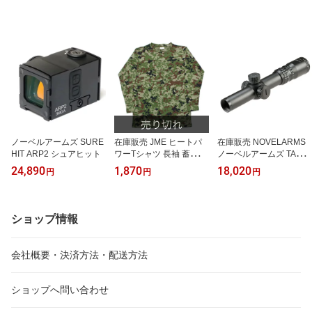
ノーベルアームズ SURE
在庫販売 JME ヒートパ
在庫販売 NOVELARMS
HIT ARP2 シュアヒット
ワーTシャツ 長袖 蓄熱
ノーベルアームズ TACO
+保温 吸汗 速乾 陸自新迷
NE 12424IR ライフルス
24,890
1,870
18,020
円
円
円
彩とODあり
コープ
ショップ情報
会社概要・決済方法・配送方法
ショップへ問い合わせ