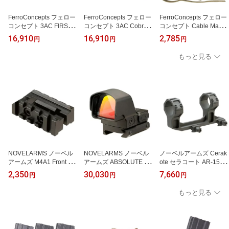
FerroConcepts フェロー
FerroConcepts フェロー
FerroConcepts フェロー
コンセプト 3AC FIRSTS
コンセプト 3AC Cobra B
コンセプト Cable Mana
PEAR TUBES Buckle Kit
uckle Kit ●Color matched
gement Kit ケーブル管理
16,910
16,910
2,785
円
円
円
3ACファーストスピアチ
バックルキット 米国製
キット
ューブバックルキット 軽
もっと見る
量 米国製
NOVELARMS ノーベル
NOVELARMS ノーベル
ノーベルアームズ Cerak
アームズ M4A1 Front Sig
アームズ ABSOLUTE PR
ote セラコート AR-15 Hi
ht Mount ピカティニーマ
O X 小型軽量ドットサイ
-Mount Height M4ハイマ
2,350
30,030
7,660
円
円
円
ウントベース
ト
ウント 30mm/1inch対応
もっと見る