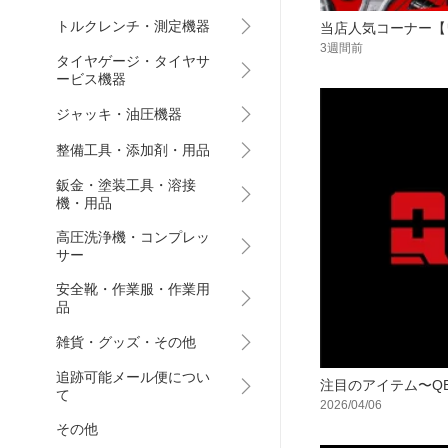
トルクレンチ・測定機器
当店人気コーナー【
3週間前
タイヤゲージ・タイヤサ
ービス機器
ジャッキ・油圧機器
整備工具・添加剤・用品
鈑金・塗装工具・溶接
機・用品
高圧洗浄機・コンプレッ
サー
安全靴・作業服・作業用
品
雑貨・グッズ・その他
追跡可能メール便につい
注目のアイテム〜QBR
て
2026/04/06
その他