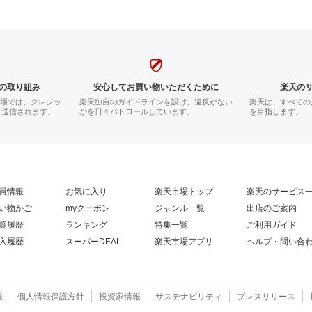
の取り組み
安心してお買い物いただくために
楽天の
市場では、クレジッ
楽天独自のガイドラインを設け、違反がない
楽天は、すべての
て送信されます。
かを日々パトロールしています。
を目指します。
員情報
お気に入り
楽天市場トップ
楽天のサービス
い物かご
myクーポン
ジャンル一覧
出店のご案内
覧履歴
ランキング
特集一覧
ご利用ガイド
入履歴
スーパーDEAL
楽天市場アプリ
ヘルプ・問い合
報
個人情報保護方針
投資家情報
サステナビリティ
プレスリリース