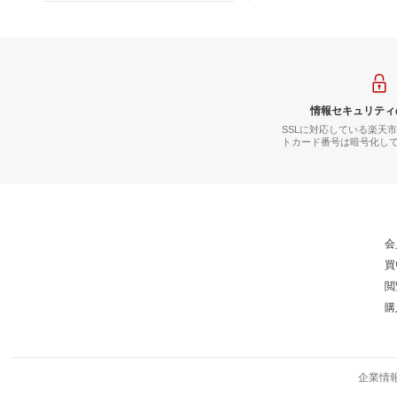
情報セキュリティ
SSLに対応している楽天
トカード番号は暗号化し
会
買
閲
購
企業情