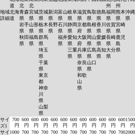
道
北
北
州
州
地域
北海
青森
宮城
茨城
新潟
富山
岐阜
滋賀
鳥取
徳島
福岡
熊本
沖縄
詳細
道
県
県
県
県
県
県
県
県
県
県
県
県
岩手
山形
栃木
長野
石川
静岡
京都
島根
香川
佐賀
宮崎
県
県
県
県
県
県
府
県
県
県
県
秋田
福島
群馬
福井
愛知
大阪
岡山
愛媛
長崎
鹿児
県
県
県
県
県
府
県
県
県
島
埼玉
三重
兵庫
広島
高知
大分
県
県
県
県
県
県
県
千葉
奈良
山口
県
県
県
東京
和歌
都
山
神奈
県
川
県
山梨
県
サイ
700
600
600
600
600
600
600
600
600
600
600
600
1500
円
円
円
円
円
円
円
円
円
円
円
円
円
ズ1
サイ
1000
700
700
700
700
700
700
700
700
700
700
700
2000