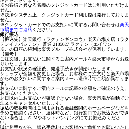
場合もございます。
※お客様と異なる名義のクレジットカードはご利用いただけま
せん。
※決済システム上、クレジットカード利用控は発行しておりま
せん。
※クレジットカードでのお支払いに関するお問い合わせは
楽天
市場までご連絡
ください。
銀行振込
【振込先】楽天銀行（ラクテンギンコウ）楽天市場支店（ラク
テンイチバシテン） 普通 2185027 ラクテン（エイワン
※この口座の権利は楽天グループ株式会社が保有しています。
【備考】
ご注文後、お支払いに関するご案内メールを楽天市場からお送
りいたします。
お支払い状況の確認後、発送手続きが開始いたします。
ショップが金額を変更した場合、お客様のご注文時と楽天市場
からのお支払いに関するご案内メール送信時で金額が異なりま
す。
お支払いに関するご案内メールに記載の金額をご確認のうえ、
お支払いください。
14日以内にお支払いが確認できない場合、楽天市場が自動でご
注文をキャンセルいたします。
振込の取扱時間はご利用される金融機関のホームページなどを
予めご確認ください。連休時など、銀行窓口でお振込みができ
ない場合は、ATMやネットバンキングにてお振込みくださ
い。
誠に勝手ながら、振込手数料はお客様のご負担でお願いいたし