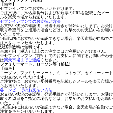
【備考】
セブンイレブンでお支払いいただけます。
ご注文後に、払込票番号および払込票のURLを記載したメー
ルを楽天市場からお送りいたします。
セブンイレブンでのお支払い方法
お支払い状況の確認後、発送手続きが開始いたします。お受け
取り希望日をご指定の場合などは、お早めのお支払いをお願い
いたします。
14日以内にお支払いが確認できない場合、楽天市場が自動でご
注文をキャンセルいたします。
決済手数料は無料です。
※30万円（税込）以上のご注文にはご利用いただけません。
※セブンイレブン（前払）でのお支払いに関するお問い合わせ
は
楽天市場までご連絡
ください。
ファミリーマート、ローソン等（前払）
【備考】
ローソン、ファミリーマート、ミニストップ、セイコーマート
でお支払いいただけます。
ご注文後に、お支払い受付番号を記載したメールを楽天市場か
らお送りいたします。
各コンビニでのお支払い方法
お支払い状況の確認後、発送手続きが開始いたします。お受け
取り希望日をご指定の場合などは、お早めのお支払いをお願い
いたします。
14日以内にお支払いが確認できない場合、楽天市場が自動でご
注文をキャンセルいたします。