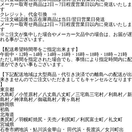
メーカー取寄せ商品は2日～7日程度営業日以内に発送いたしま
す
クレジット、代金引換 ⇒
ご注文確認後当店在庫商品は当日/翌日営業日発送
メーカー取寄せ商品は2日～7日程度営業日以内に発送いたしま
す
※ご注文が集中した場合やメーカー欠品中の場合は、お届が遅
れる事がございます。
【配送希望時間帯をご指定出来ます】
午前中・12時～14時・14時～16時・16時～18時・18時～21時
ただし時間を指定された場合でも、事情により指定時間内に配
達ができない事もございます。
【下記配送地域は大型商品・代引き決済での離島への配送が出
来きませんのでご注文いただきましてもキャンセルとなります
】
東京都
大島町／小笠原村／八丈島八丈町／三宅島三宅村／利島村／新
島村／神津島村／御蔵島村／青ヶ島村
静岡県
初島
北海道
奥尻町／羽幌町焼尻・天売／利尻町／利尻富士町／礼文町
宮城県
石巻市網地浜・鮎川浜金華山・ 田代浜・長渡浜／女川町出