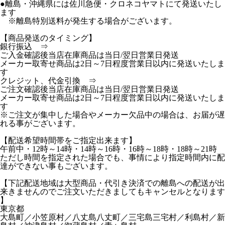
●離島・沖縄県には佐川急便・クロネコヤマトにて発送いたし
ます
※離島特別送料が発生する場合がございます。
【商品発送のタイミング】
銀行振込 ⇒
ご入金確認後当店在庫商品は当日/翌日営業日発送
メーカー取寄せ商品は2日～7日程度営業日以内に発送いたしま
す
クレジット、代金引換 ⇒
ご注文確認後当店在庫商品は当日/翌日営業日発送
メーカー取寄せ商品は2日～7日程度営業日以内に発送いたしま
す
※ご注文が集中した場合やメーカー欠品中の場合は、お届が遅
れる事がございます。
【配送希望時間帯をご指定出来ます】
午前中・12時～14時・14時～16時・16時～18時・18時～21時
ただし時間を指定された場合でも、事情により指定時間内に配
達ができない事もございます。
【下記配送地域は大型商品・代引き決済での離島への配送が出
来きませんのでご注文いただきましてもキャンセルとなります
】
東京都
大島町／小笠原村／八丈島八丈町／三宅島三宅村／利島村／新