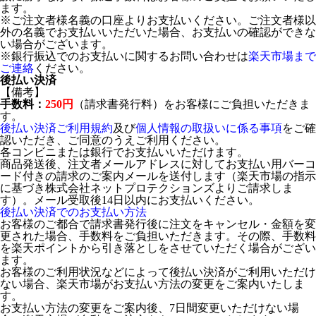
ます。
※ご注文者様名義の口座よりお支払いください。ご注文者様以
外の名義でお支払いいただいた場合、お支払いの確認ができな
い場合がございます。
※銀行振込でのお支払いに関するお問い合わせは
楽天市場まで
ご連絡
ください。
後払い決済
【備考】
手数料：
250円
（請求書発行料）をお客様にご負担いただきま
す。
後払い決済ご利用規約
及び
個人情報の取扱いに係る事項
をご確
認いただき、ご同意のうえご利用ください。
各コンビニまたは銀行でお支払いいただけます。
商品発送後、注文者メールアドレスに対してお支払い用バーコ
ード付きの請求のご案内メールを送付します（楽天市場の指示
に基づき株式会社ネットプロテクションズよりご請求しま
す）。メール受取後14日以内にお支払いください。
後払い決済でのお支払い方法
お客様のご都合で請求書発行後に注文をキャンセル・金額を変
更された場合、手数料をご負担いただきます。その際、手数料
を楽天ポイントから引き落としをさせていただく場合がござい
ます。
お客様のご利用状況などによって後払い決済がご利用いただけ
ない場合、楽天市場がお支払い方法の変更をご案内いたしま
す。
お支払い方法の変更をご案内後、7日間変更いただけない場