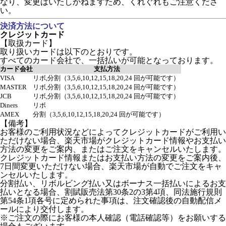
なり、変更はいたしかねますため、くれぐれもご注意くださ
い。
決済方法について
クレジットカード
【取扱カード】
取り扱いカードは以下のとおりです。
すべてのカード会社で、一括払いが可能となっております。
カード会社
支払方法
VISA
リボ,分割（3,5,6,10,12,15,18,20,24 回が可能です）
MASTER
リボ,分割（3,5,6,10,12,15,18,20,24 回が可能です）
JCB
リボ,分割（3,5,6,10,12,15,18,20,24 回が可能です）
Diners
リボ
AMEX
分割（3,5,6,10,12,15,18,20,24 回が可能です）
【備考】
お客様のご利用状況などによってクレジットカードがご利用い
ただけない場合、楽天市場がクレジットカード情報やお支払い
方法の変更をご案内、またはご注文をキャンセルいたします。
クレジットカード情報またはお支払い方法の変更をご案内後、
7日間変更いただけない場合、楽天市場が自動でご注文をキャ
ンセルいたします。
分割払い、リボルビング払い又はボーナス一括払いによるお支
払いとなる場合、割賦販売法第30条2の3第4項、同法施行規則
第54条1項各号に定められた事項は、注文確認後の自動配信メ
ールにより交付します。
※ご注文の際にお客様の本人確認（電話確認等）をお願いする