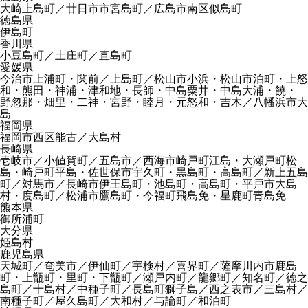
大崎上島町／廿日市市宮島町／広島市南区似島町
徳島県
伊島町
香川県
小豆島町／土庄町／直島町
愛媛県
今治市上浦町・関前／上島町／松山市小浜・松山市泊町・上怒
和・熊田・神浦・津和地・長師・中島粟井・中島大浦・饒・
野忽那・畑里・二神・宮野・睦月・元怒和・吉木／八幡浜市大
島
福岡県
福岡市西区能古／大島村
長崎県
壱岐市／小値賀町／五島市／西海市崎戸町江島・大瀬戸町松
島・崎戸町平島・佐世保市宇久町・黒島町・高島町／新上五島
町／対馬市／長崎市伊王島町・池島町・高島町・平戸市大島
村・度島町／松浦市鷹島町・今福町飛島免・星鹿町青島免
熊本県
御所浦町
大分県
姫島村
鹿児島県
天城町／奄美市／伊仙町／宇検村／喜界町／薩摩川内市鹿島
町・上甑町・里町・下甑町／瀬戸内町／龍郷町／知名町／徳之
島町／十島村／中種子町／長島町獅子島／西之表市／三島村／
南種子町／屋久島町／大和村／与論町／和泊町