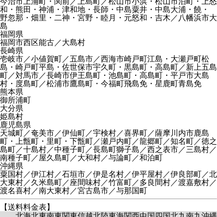
今治市上浦町・関前／上島町／松山市小浜・松山市泊町・上怒
和・熊田・神浦・津和地・長師・中島粟井・中島大浦・饒・
野忽那・畑里・二神・宮野・睦月・元怒和・吉木／八幡浜市大
島
福岡県
福岡市西区能古／大島村
長崎県
壱岐市／小値賀町／五島市／西海市崎戸町江島・大瀬戸町松
島・崎戸町平島・佐世保市宇久町・黒島町・高島町／新上五島
町／対馬市／長崎市伊王島町・池島町・高島町・平戸市大島
村・度島町／松浦市鷹島町・今福町飛島免・星鹿町青島免
熊本県
御所浦町
大分県
姫島村
鹿児島県
天城町／奄美市／伊仙町／宇検村／喜界町／薩摩川内市鹿島
町・上甑町・里町・下甑町／瀬戸内町／龍郷町／知名町／徳之
島町／十島村／中種子町／長島町獅子島／西之表市／三島村／
南種子町／屋久島町／大和村／与論町／和泊町
沖縄県
粟国村／伊江村／石垣市／伊是名村／伊平屋村／伊良部町／北
大東村／久米島町／座間味村／竹富町／多良間村／渡嘉敷村／
渡名喜村／南大東村／宮古島市／与那国町
【送料料金表】
北海
北東
南東
関東
信越
北陸
東海
関西
中国
四国
北九
南九
沖縄