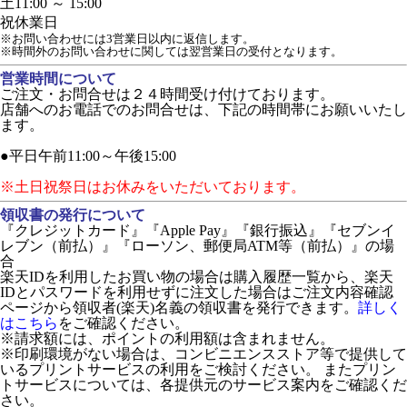
土
11:00 ～ 15:00
祝
休業日
※お問い合わせには3営業日以内に返信します。
※時間外のお問い合わせに関しては翌営業日の受付となります。
営業時間について
ご注文・お問合せは２４時間受け付けております。
店舗へのお電話でのお問合せは、下記の時間帯にお願いいたし
ます。
●平日午前11:00～午後15:00
※土日祝祭日はお休みをいただいております。
領収書の発行について
『クレジットカード』『Apple Pay』『銀行振込』『セブンイ
レブン（前払）』『ローソン、郵便局ATM等（前払）』の場
合
楽天IDを利用したお買い物の場合は購入履歴一覧から、楽天
IDとパスワードを利用せずに注文した場合はご注文内容確認
ページから領収者(楽天)名義の領収書を発行できます。
詳しく
はこちら
をご確認ください。
※請求額には、ポイントの利用額は含まれません。
※印刷環境がない場合は、コンビニエンスストア等で提供して
いるプリントサービスの利用をご検討ください。 またプリン
トサービスについては、各提供元のサービス案内をご確認くだ
さい。