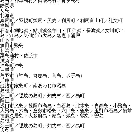
島村／神津島村／御蔵島村／青ヶ島村
静岡県
初島
北海道
奥尻町／羽幌町焼尻・天売／利尻町／利尻富士町／礼文町
宮城県
石巻市網地浜・鮎川浜金華山・ 田代浜・長渡浜／女川町出
島・江島／気仙沼市大島／塩竈市浦戸
山形県
酒田市飛島
新潟県
粟島浦村・佐渡市
滋賀県
沖島町沖島
三重県
鳥羽市（神島、答志島、菅島、坂手島）
兵庫県
姫路市家島町／南あわじ市沼島
島根県
海士町／隠岐の島町／知夫村／西ノ島町
岡山県
浅口市犬島／笠岡市高島・白石島・北木島・真鍋島・小飛島・
大飛島・六島・倉敷市松島・六口島・釜島／玉野市石島／備前
市鹿久居島・大多府島・頭島・鴻島・鶴島・曽島
島根県
海士町／隠岐の島町／知夫村／西ノ島町
広島県