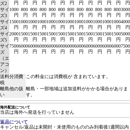
円
円
円
円
円
円
円
円
円
円
円
円
円
ズ2
サイ
1000
800
800
800
800
800
800
800
800
800
800
800
3000
円
円
円
円
円
円
円
円
円
円
円
円
円
ズ3
サイ
1500
1000
1000
1000
1000
1000
1000
1000
1000
1000
1000
1000
4000
円
円
円
円
円
円
円
円
円
円
円
円
円
ズ4
サイ
2000
1500
1500
1500
1500
1500
1500
1500
1500
1500
1500
1500
5000
円
円
円
円
円
円
円
円
円
円
円
円
円
ズ5
サイ
7500
6000
6000
6000
6000
6000
6000
6000
6000
6000
6000
6000
7500
円
円
円
円
円
円
円
円
円
円
円
円
円
ズ
（エ
アコ
ン）
送料分消費
この料金には消費税が 含まれています。
税
離島他の扱
離島・一部地域は追加送料がかかる場合がありま
い
す。
海外配送について
当店は海外へ発送を行っていません
返品について
キャンセル/返品は未開封・未使用のもののみ到着後1週間以内