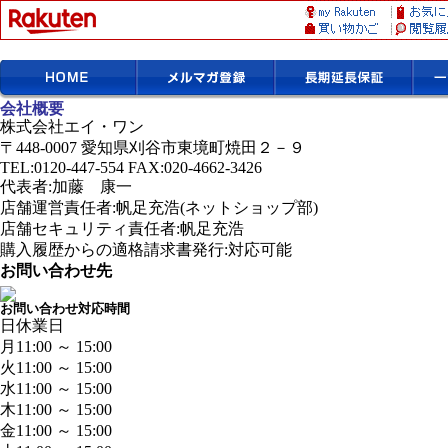
会社概要
株式会社エイ・ワン
〒448-0007 愛知県刈谷市東境町焼田２－９
TEL:0120-447-554 FAX:020-4662-3426
代表者:加藤 康一
店舗運営責任者:帆足充浩(ネットショップ部)
店舗セキュリティ責任者:帆足充浩
購入履歴からの適格請求書発行:対応可能
お問い合わせ先
お問い合わせ対応時間
日
休業日
月
11:00 ～ 15:00
火
11:00 ～ 15:00
水
11:00 ～ 15:00
木
11:00 ～ 15:00
金
11:00 ～ 15:00