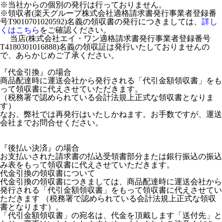
※当社からの個別の発行は行っておりません。
※領収者(楽天グループ株式会社適格請求書発行事業者登録番
号T9010701020592)名義の領収書の発行につきましては、
詳し
くはこちら
をご確認ください。
当店(株式会社エイ・ワン適格請求書発行事業者登録番号
T4180301016888)名義の領収証は発行いたしておりませんの
で、あらかじめご了承ください。
『代金引換』の場合
商品配達時に運送会社から発行される「代引金額領収書」をも
って領収書に代えさせていただきます。
（税務署で認められている会計法規上正式な領収書となりま
す）
なお、弊社では再発行はいたしかねます。お手数ですが、運送
会社までお問合せください。
『後払い決済』の場合
お支払いされた請求書の払込受領書部分または銀行振込の振込
み表をもって領収書に代えさせていただきます。
代金引換の領収書について
代金引換の領収書につきましては、商品配達時に運送会社から
発行される「代引金額領収書」をもって領収書に代えさせてい
ただきます （税務署で認められている会計法規上正式な領収
書となります）。
「代引金額領収書」の宛名は、代金を頂戴します「送付先」と