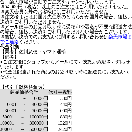
合、楽天市場が自動でご注文をキャンセルいたします。
※54,000円（税込）以上のご注文にはご利用いただけません。
※楽天会員以外のお客様にはご利用いただけません。
※注文者またはお届け先住所のどちらかが国外の場合、後払い
決済をご利用いただけません。
※メール便等のお受け取り時に受領印や署名が不要な配送方法
の場合、後払い決済をご利用いただけない場合がございます。
※後払い決済でのお支払いに関するお問い合わせは
楽天市場ま
でご連絡
ください。
代金引換
【業者】佐川急便・ヤマト運輸
【備考】
●ご注文後にショップからメールにてお支払い総額をお知らせ
いたします。
●代金は配達された商品のお受け取り時に配送員にお支払いく
ださい。
【代引手数料料金表】
商品価格合計
代引手数料
～ 10000円
330円
10001 ～ 30000円
440円
30001 ～ 50000円
660円
50001 ～ 100000円
880円
100001 ～ 300000円
1320円
300001 ～ 500000円
2420円