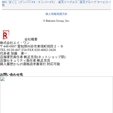
BIG
|
宝くじ（ナンバーズ4・ナンバーズ3）
|
楽天イーグルス
|
楽天グループ サービス一
覧
個人情報保護方針
© Rakuten Group, Inc.
会社概要
株式会社エイ・ワン
〒448-0007 愛知県刈谷市東境町焼田２－９
TEL:0120-447-554 FAX:020-4662-3426
代表者
:
加藤 康一
店舗運営責任者
:
帆足充浩(ネットショップ部)
店舗セキュリティ責任者
:
帆足充浩
購入履歴からの適格請求書発行:対応可能
お問い合わせ先