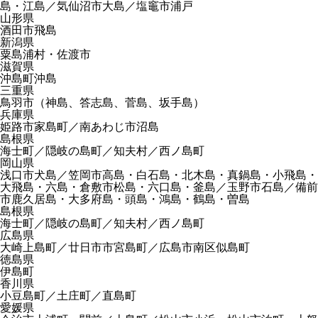
島・江島／気仙沼市大島／塩竈市浦戸
山形県
酒田市飛島
新潟県
粟島浦村・佐渡市
滋賀県
沖島町沖島
三重県
鳥羽市（神島、答志島、菅島、坂手島）
兵庫県
姫路市家島町／南あわじ市沼島
島根県
海士町／隠岐の島町／知夫村／西ノ島町
岡山県
浅口市犬島／笠岡市高島・白石島・北木島・真鍋島・小飛島・
大飛島・六島・倉敷市松島・六口島・釜島／玉野市石島／備前
市鹿久居島・大多府島・頭島・鴻島・鶴島・曽島
島根県
海士町／隠岐の島町／知夫村／西ノ島町
広島県
大崎上島町／廿日市市宮島町／広島市南区似島町
徳島県
伊島町
香川県
小豆島町／土庄町／直島町
愛媛県