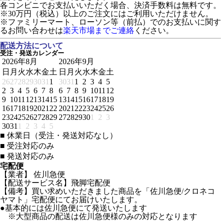
各コンビニでお支払いいただく場合、決済手数料は無料です。
※30万円（税込）以上のご注文にはご利用いただけません。
※ファミリーマート、ローソン等（前払）でのお支払いに関す
るお問い合わせは
楽天市場までご連絡
ください。
配送方法について
受注・発送カレンダー
2026年8月
2026年9月
日
月
火
水
木
金
土
日
月
火
水
木
金
土
26
27
28
29
30
31
1
30
31
1
2
3
4
5
2
3
4
5
6
7
8
6
7
8
9
10
11
12
9
10
11
12
13
14
15
13
14
15
16
17
18
19
16
17
18
19
20
21
22
20
21
22
23
24
25
26
23
24
25
26
27
28
29
27
28
29
30
1
2
3
30
31
1
2
3
4
5
■
休業日（受注・発送対応なし）
■
受注対応のみ
■
発送対応のみ
宅配便
【業者】 佐川急便
【配送サービス名】飛脚宅配便
【備考】買い求めいただきました商品を「佐川急便/クロネコ
ヤマト」宅配便にてお届けいたします。
●基本的には佐川急便にて発送いたします
※大型商品の配送は佐川急便様のみの対応となります