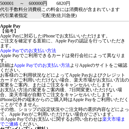
500001 ～ 600000円
6820円
代引手数料分消費税
この料金には消費税が含まれています
代引業者指定
宅配便(佐川急便)
Apple Pay
【備考】
Apple Payに対応したiPhoneでお支払いいただけます。
ご注文を確定する直前に、Apple Payの認証を行っていただき
ます。
Apple Payでのお支払い方法
Apple Payでご利用できるカードは発行会社によって異なりま
す。
詳細は
Apple Payでのお支払い方法
よりAppleのサイトをご確認
ください。
お客様のご利用状況などによってApple Payおよびクレジット
カードがご利用いただけない場合、楽天市場がお支払い方法の
変更をご案内、またはご注文をキャンセルいたします。
お支払い方法の変更をご案内後、7日間変更いただけない場
合、楽天市場が自動でご注文をキャンセルいたします。
iPhone以外の端末からのご購入時はApple Payをご利用いただく
ことができません。
その他、ショップの設定状況やご注文時の選択内容などによっ
て、Apple Payがご利用いただけない場合がございます。
※Apple Payでのお支払いに関するお問い合わせは
楽天市場ま
でご連絡
ください。
セブンイレブン（前払）