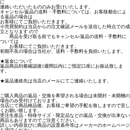
に
連絡いただいたもののみお受けいたします。
キャンセル/返品の送料・手数料については、お客様都合によ
る返品の場合は
お客様にてご負担いただきます。
※売買契約は当店からの注文確認メールを送信した時点での成
立となります ので
商品を受け取る前でもキャンセル/返品の送料・手数料に
ついては
お客様にてご負担いただきます。
初期不良の場合は当社が、送料・手数料を負担いたします。
★返金について
返品商品到着確認後1週間以内にご指定口座にお振込致しま
す。
★返品連絡先は当店のメールにてご連絡いたします。
ご購入商品の返品・交換を希望される場合は未開封・未開梱の
場合のみ受付けております。
当店にて商品検品後、お客様ご希望の手配を致しますので宜し
くお願い致します。
受注生産品・特殊サイズ・限定品などの返品・交換が出来ない
商品もありますのでご注意ください。
詳しい内容並びに商品の設置条件等はメーカーのホームページ