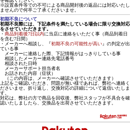
を確認ください。
※設置条件等での不可による商品開封後の返品には対応いたし
ませんので何卒ご了承くださいませ。
初期不良について
初期不良際には、下記条件を満たしている場合に限り交換対応
をさせていただきます。
・
商品到着後7日以内
に当店に連絡をいただく事（商品到着日
を含む7日間）
・メーカーへ相談し、『
初期不良の可能性が高い
』の判定が出
ている事
メーカーに連絡した際、下記情報がはっきりしている事
相談したメーカー連絡先電話番号
相談された日時
メーカーサポート担当者名
お話された内容（症状）
（この内容は、メーカーへ確認させていただきます）
上記をご確認いただき、問題が無い様であれば、弊社へ連絡く
ださいませ。折り返し、交換対応の詳細について返信いたしま
す。
対応は、弊社の方で商品を回収後、弊社スタッフが不具合を確
認いたしましたら、交換品を出荷させていただきます。