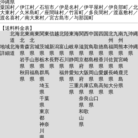
沖縄県
粟国村／伊江村／石垣市／伊是名村／伊平屋村／伊良部町／北
大東村／久米島町／座間味村／竹富町／多良間村／渡嘉敷村／
渡名喜村／南大東村／宮古島市／与那国町
【送料料金表】
北海
北東
南東
関東
信越
北陸
東海
関西
中国
四国
北九
南九
沖縄
道
北
北
州
州
地域
北海
青森
宮城
茨城
新潟
富山
岐阜
滋賀
鳥取
徳島
福岡
熊本
沖縄
詳細
道
県
県
県
県
県
県
県
県
県
県
県
県
岩手
山形
栃木
長野
石川
静岡
京都
島根
香川
佐賀
宮崎
県
県
県
県
県
県
府
県
県
県
県
秋田
福島
群馬
福井
愛知
大阪
岡山
愛媛
長崎
鹿児
県
県
県
県
県
府
県
県
県
島
埼玉
三重
兵庫
広島
高知
大分
県
県
県
県
県
県
県
千葉
奈良
山口
県
県
県
東京
和歌
都
山
神奈
県
川
県