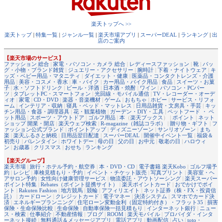
楽天トップへ >>
楽天トップ
|
特集一覧
|
ジャンル一覧
|
楽天市場アプリ
|
スーパーDEAL
|
ランキング
|
出
店のご案内
【楽天市場のサービス】
ファッション 総合
|
家電・パソコン・カメラ 総合
|
レディースファッション
|
靴
|
バッ
グ・小物・ブランド雑貨
|
ジュエリー・アクセサリー
|
腕時計
|
下着・ナイトウェア
|
キ
ッズ・ベビー用品・マタニティ
|
ダイエット・健康
|
医薬品・コンタクトレンズ・介護
用品
|
美容・コスメ・香水
|
車・バイク
|
カー用品・バイク用品
|
食品
|
スイーツ・お菓
子
|
水・ソフトドリンク
|
ビール・洋酒
|
日本酒・焼酎
|
ワイン
|
パソコン・PCパー
ツ
|
タブレットPC・スマートフォン
|
光回線・モバイル通信
|
TV・レコーダー・オーデ
ィオ
|
家電
|
CD・DVD
|
楽器・音楽機材
|
ゲーム
|
おもちゃ
|
ホビー
|
サービス・リフォ
ーム
|
インテリア・収納
|
寝具・ベッド・マットレス
|
日用品雑貨・文房具・手芸
|
キッ
チン用品・食器・調理器具
|
花・観葉植物
|
ガーデン・DIY・工具
|
ペットフード ・ ペ
ット用品
|
スポーツ・アウトドア
|
ゴルフ用品
|
本
（
楽天ブックス
） |
ポイント
|
ネット
ショップ 開業・開店
|
楽天ウェブ検索
|
R-magazine（雑誌コラボ）
|
贈り物・ギフト
|
フ
ァッション公式ブランド
|
ポイントアップ
|
ディズニーゾーン
|
サンリオゾーン
|
まち
楽
|
楽天ふるさと納税
|
日用品翌日配達
|
スーパーDEAL
|
開催中イベント一覧
|
福袋＆
初売り
|
バレンタイン
|
ホワイトデー
|
母の日
|
父の日
|
お中元
|
敬老の日
|
ハロウィ
ン
|
お歳暮
|
クリスマス
|
おせち
|
ランキング
【楽天グループ】
楽天市場
|
旅行・ホテル予約・航空券
|
本・DVD・CD
|
電子書籍 楽天Kobo
|
ゴルフ場予
約
|
レシピ
|
車検見積もり・予約
|
イベント・チケット販売
|
写真プリント
|
美容室・ヘ
アサロン予約
|
女性向け健康管理サービス
|
物流委託・アウトソーシング
|
楽天スーパー
ポイント特集
|
Rebates（ポイント提携サイト）
|
楽天ポイントカード
|
おでかけでポイ
ント
|
Rakuten Fashion
|
地方競馬
|
競輪
|
アフィリエイト
|
ネット証券（株・FX・投資信
託）
|
カードローン
|
クレジットカード
|
電子マネー
|
決済システム
|
スマホでカード決
済
|
エネルギープランニング
|
住宅ローン変動金利（固定特約付き）・フラット35
|
損害
保険・生命保険比較
|
生命保険
|
自動車保険一括見積もり
|
インターネット銀行
|
ニュー
ス・検索
|
仕事紹介
|
不動産情報
|
ブログ
|
ROOM
|
楽天モバイル
|
プロバイダ・インタ
ーネット接続
|
無料通話＆メッセージアプリ
|
電話アプリ
|
動画配信
|
占い
|
toto・