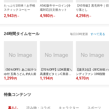
たっぷり100本！お手軽
A5松阪牛サーロイン|冷
【A5等級】黒毛和牛｜切
スティックコーヒー
蔵対応|注文後カット
り落とし
2,943
4,980
4,298
円
～
円
～
円
～
24時間タイムセール
毎日10時更新
すべて見る
《50％OFF》あご出汁つ
【70％OFF】LDK受賞＼
【楽天1位】‐26℃冷却 ハ
ゆ付 五島うどん 約6人前
高濃度ビタミンC美容液
ンディファン 199段階
1,299
1,194
4,970
／
円
円
円
特集コンテンツ
暮らし
読み物・コラボ
キャラクター
スポーツ