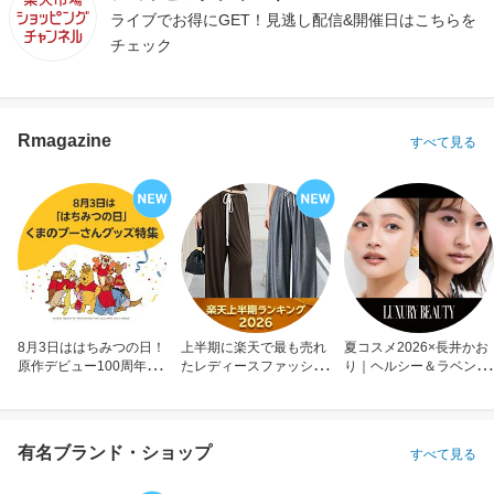
ライブでお得にGET！見逃し配信&開催日はこちらを
チェック
Rmagazine
すべて見る
8月3日ははちみつの日！
上半期に楽天で最も売れ
夏コスメ2026×長井かお
原作デビュー100周年も
たレディースファッショ
り｜ヘルシー＆ラベンダ
お祝い
ン
ーメイク
有名ブランド・ショップ
すべて見る