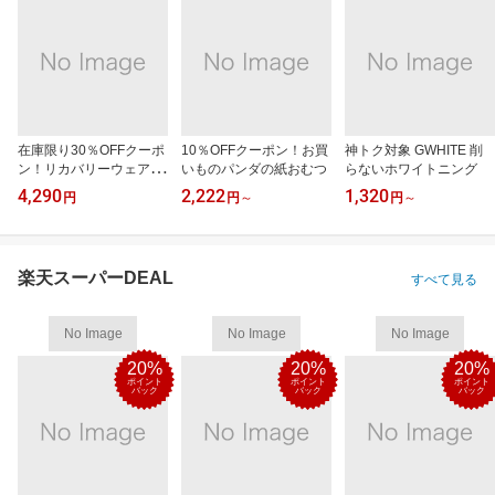
在庫限り30％OFFクーポ
10％OFFクーポン！お買
神トク対象 GWHITE 削
ン！リカバリーウェアRe
いものパンダの紙おむつ
らないホワイトニング
D
4,290
2,222
1,320
円
円
～
円
～
楽天スーパーDEAL
すべて見る
No Image
No Image
No Image
20%
20%
20%
ポイント
ポイント
ポイント
バック
バック
バック