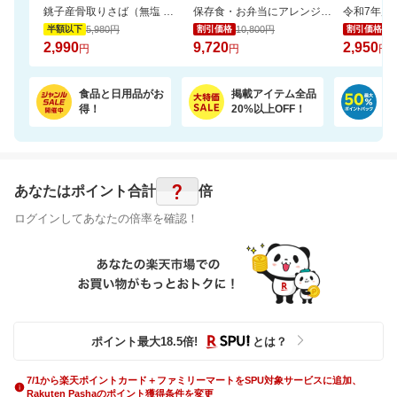
銚子産骨取りさば（無塩 選べる1kg・2kg）【骨取り魚の飯田商店】
保存食・お弁当にアレンジ無限大！無添加調理＆常温保存可能ミートボール50袋セット
5,980円
10,800円
3,
半額以下
割引価格
割引価格
2,990
9,720
2,950
円
円
円
食品と日用品がお
掲載アイテム全品
日
得！
20%以上OFF！
ポ
?
あなたはポイント
合計
倍
ログインしてあなたの倍率を確認！
ポイント最大
18.5
倍
!
とは？
7/1から楽天ポイントカード＋ファミリーマートをSPU対象サービスに追加、
Rakuten Pashaのポイント獲得条件を変更