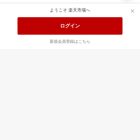
楽天市場配送ガイド（受取方法）
ようこそ 楽天市場へ
楽天にお店を開きませんか？
ログイン
楽天ショッピングサービスご利用規約
新規会員登録はこちら
ページ内容・広告に関するご意見はこちら
楽天クラッチ募金
Rakuten Ichiba English Guide
ご利用ガイド
ヘルプ
ログイン
プラットフォームの透明性及び公正性の向上に関する取り組み
について