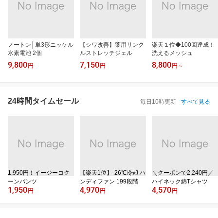
ノートン│単3形ニッケル
【シワ改善】薬用リンク
楽天１位◆100回達成！
水素電池 2個
ルストレッチジェル
洗えるメッシュ
9,800
7,150
8,800
円
円
円
～
24時間タイムセール
毎日10時更新
すべて見る
1,950円！イージーコク
【楽天1位】‐26℃冷却 ハ
＼クーポンで2,240円／
ーンパンツ
ンディファン 199段階
ハイネック綿Tシャツ
1,950
4,970
4,570
円
円
円