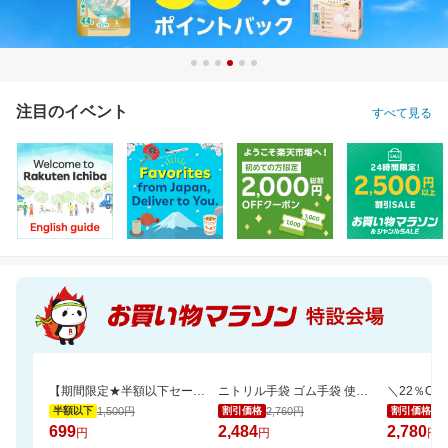
注目のイベント
すべて見る
【期間限定★半額以下セール】 大人気『二十五雑穀米450g』が1,500円⇒699円！
ニトリル手袋 ゴム手袋 使い捨て 食品衛生適合 SS S M L サイズ 白 青 黒 業務用
1,500円
2,760円
3,
半額以下
割引価格
割引価格
699
2,484
2,780
円
円
円