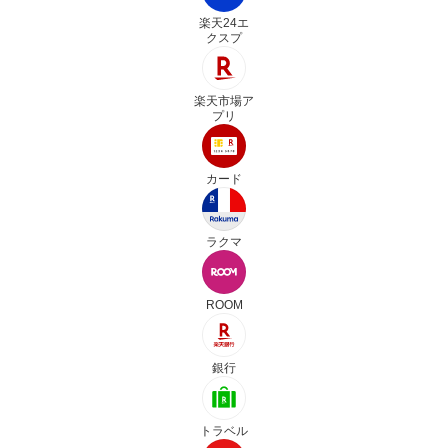
楽天24エ
クスプ
楽天市場ア
プリ
カード
ラクマ
ROOM
銀行
トラベル