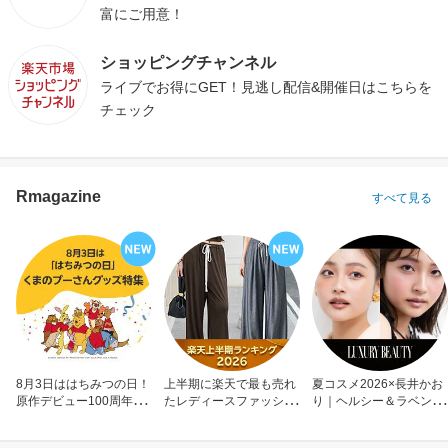
富にご用意！
ショッピングチャンネル
ライブでお得にGET！見逃し配信&開催日はこちらを
チェック
Rmagazine
すべて見る
8月3日ははちみつの日！
上半期に楽天で最も売れ
夏コスメ2026×長井かお
原作デビュー100周年も
たレディースファッショ
り｜ヘルシー＆ラベンダ
お祝い
ン
ーメイク