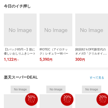
今日のイチ押し
【1パック85円～】肌に
IROTEC（アイロテッ
[初回82％OFF]新世代の
優しいおしりふきシート
ク）レギュラーWバー
オメガ3「クリルオイ
ル」
1,122
5,390
300
円
～
円
円
楽天スーパーDEAL
すべて見る
No Image
No Image
No Image
50%
20%
20%
ポイント
ポイント
ポイント
バック
バック
バック