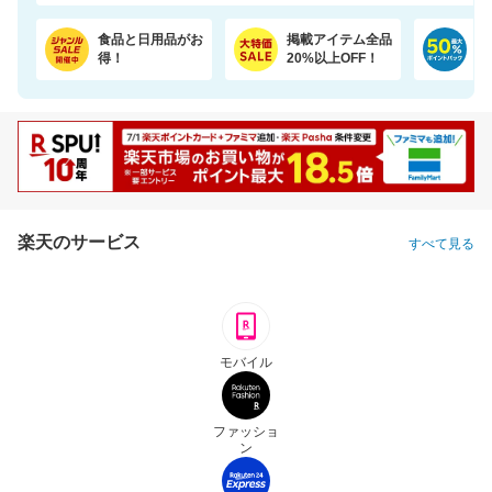
食品と日用品がお
掲載アイテム全品
日
得！
20%以上OFF！
ポ
楽天のサービス
すべて見る
モバイル
ファッショ
ン