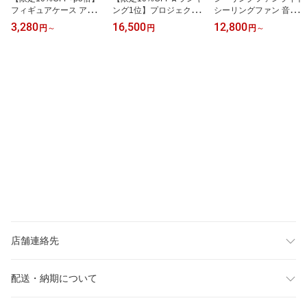
フィギュアケース アクリ
ング1位】プロジェクタ
シーリングファン 音楽再
ルケース コレクションケ
ー 小型 家庭用 270度回
生 スピーカー内蔵 led 薄
3,280
16,500
12,800
円
～
円
円
～
ース 【前開き/磁石扉】
転 天井投影 4K対応 2600
型 12畳 10畳 8畳 360度
卓上 透明 小型 30cm 40c
0LM Android 12 AI全自
首振り DCモーター 調光
m 50cm 60cm 大型 10サ
動フォーカス 自動台形補
調色 スマホ リモコン付
イズ/3年保証/UVカット
正 Netflix YouTube対応
サーキュレーターライト
コレクションボード アク
WiFi6 Bluetooth5.2 iPho
おしゃれ ファン付き照明
リル ボックス 収納 ディ
ne スマホ 一人暮らし 寝
静音 空気循環 省エネ 天
スプレイケース 組み立て
室 子供 ホームシアター
井照明 リビング 寝室
式 地震対策 崩れにくい
ホームプロジェクター
推し活
店舗連絡先
配送・納期について