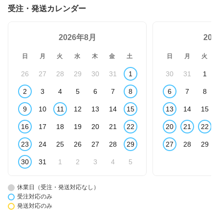
受注・発送カレンダー
2026年8月
20
日
月
火
水
木
金
土
日
月
火
26
27
28
29
30
31
1
30
31
1
2
3
4
5
6
7
8
6
7
8
9
10
11
12
13
14
15
13
14
15
16
17
18
19
20
21
22
20
21
22
23
24
25
26
27
28
29
27
28
29
30
31
1
2
3
4
5
休業日（受注・発送対応なし）
受注対応のみ
発送対応のみ