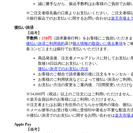
誠に勝手ながら、振込手数料はお客様のご負担でお願
※ご注文者様名義の口座よりお支払いください。ご注文者様
※銀行振込でのお支払いに関するお問い合わせは
楽天市場ま
後払い決済
【備考】
手数料：
250円
（請求書発行料）をお客様にご負担いただきま
後払い決済ご利用規約
及び
個人情報の取扱いに係る事項
をご
各コンビニまたは銀行でお支払いいただけます。
商品発送後、注文者メールアドレスに対してお支払い
取後14日以内にお支払いください。
後払い決済でのお支払い方法
お客様のご都合で請求書発行後に注文をキャンセル・
お客様のご利用状況などによって後払い決済がご利用
お支払い方法の変更をご案内後、7日間変更いただけ
※54,000円（税込）以上のご注文にはご利用いただけません
※楽天会員以外のお客様にはご利用いただけません。
※注文者またはお届け先住所のどちらかが国外の場合、後払
※メール便等のお受け取り時に受領印や署名が不要な配送方
※後払い決済でのお支払いに関するお問い合わせは
楽天市場
Apple Pay
【備考】