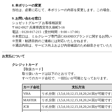
8. 本ポリシーの変更
当社は、必要に応じて、本ポリシーの内容を変更します。この場合
9. お問い合わせ窓口
シュゼットグループ お客様相談室
〒662-0927 兵庫県西宮市久保町5-16
電話：0120-917-215（受付時間：9:00～17:00）
※本窓口は、ミルクレープ専門店CASANEOブランドに関するお問
※営業・勧誘目的のご連絡には対応いたしかねます。
※通話内容は、サービス向上および内容確認のため録音させていた
お支払について
クレジットカード
【取扱カード】
取り扱いカードは以下のとおりです。
すべてのカード会社で、一括払いが可能となっております。
カード会社
支払方法
VISA
リボ,分割（3,5,6,10,12,15,18,20,24 回が可能で
MASTER
リボ,分割（3,5,6,10,12,15,18,20,24 回が可能で
JCB
リボ,分割（3,5,6,10,12,15,18,20,24 回が可能で