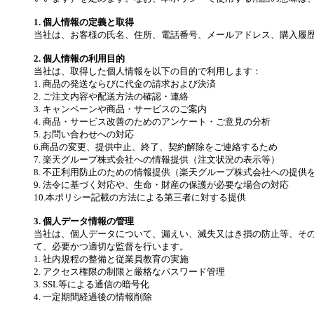
1. 個人情報の定義と取得
当社は、お客様の氏名、住所、電話番号、メールアドレス、購入履
2. 個人情報の利用目的
当社は、取得した個人情報を以下の目的で利用します：
1. 商品の発送ならびに代金の請求および決済
2. ご注文内容や配送方法の確認・連絡
3. キャンペーンや商品・サービスのご案内
4. 商品・サービス改善のためのアンケート・ご意見の分析
5. お問い合わせへの対応
6.商品の変更、提供中止、終了、契約解除をご連絡するため
7. 楽天グループ株式会社への情報提供（注文状況の表示等）
8. 不正利用防止のための情報提供（楽天グループ株式会社への提供
9. 法令に基づく対応や、生命・財産の保護が必要な場合の対応
10.本ポリシー記載の方法による第三者に対する提供
3. 個人データ情報の管理
当社は、個人データについて、漏えい、滅失又はき損の防止等、そ
て、必要かつ適切な監督を行います。
1. 社内規程の整備と従業員教育の実施
2. アクセス権限の制限と厳格なパスワード管理
3. SSL等による通信の暗号化
4. 一定期間経過後の情報削除