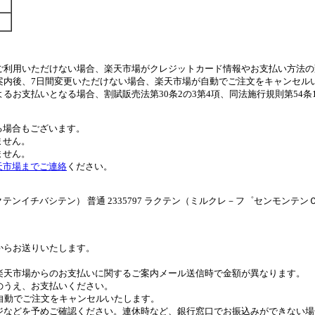
ご利用いただけない場合、楽天市場がクレジットカード情報やお支払い方法の
案内後、7日間変更いただけない場合、楽天市場が自動でご注文をキャンセル
るお支払いとなる場合、割賦販売法第30条2の3第4項、同法施行規則第54
る場合もございます。
ません。
ません。
天市場までご連絡
ください。
ンイチバシテン） 普通 2335797 ラクテン（ミルクレ－フ゜センモンテン
。
からお送りいたします。
。
楽天市場からのお支払いに関するご案内メール送信時で金額が異なります。
のうえ、お支払いください。
自動でご注文をキャンセルいたします。
ジなどを予めご確認ください。連休時など、銀行窓口でお振込みができない場