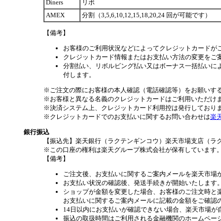
Diners
リボ
AMEX
分割（3,5,6,10,12,15,18,20,24 回が可能です）
【備考】
お客様のご利用状況などによってクレジットカードが
クレジットカード情報またはお支払い方法の変更をご
分割払い、リボルビング払い又はボーナス一括払いによ
付します。
※ご注文の際にお客様の本人確認（電話確認等）をお願いす
※お客様と異なる名義のクレジットカードはご利用いただけ
※決済システム上、クレジットカード利用控は発行しており
※クレジットカードでのお支払いに関するお問い合わせは
楽
銀行振込
【振込先】楽天銀行（ラクテンギンコウ）楽天市場支店（ラクテ
※この口座の権利は楽天グループ株式会社が保有しています
【備考】
ご注文後、お支払いに関するご案内メールを楽天市場
お支払い状況の確認後、発送手続きが開始いたします
ショップが金額を変更した場合、お客様のご注文時と
お支払いに関するご案内メールに記載の金額をご確認
14日以内にお支払いが確認できない場合、楽天市場が
振込の取扱時間はご利用される金融機関のホームペー