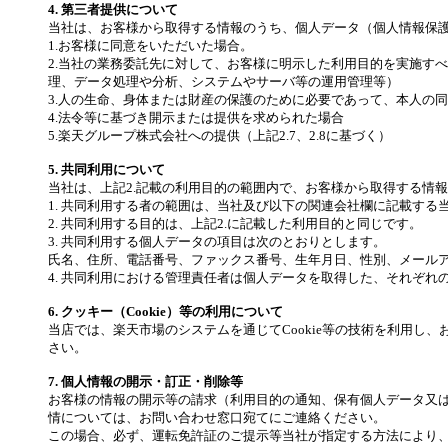
4. 第三者提供について
当社は、お客様から取得する情報のうち、個人データ（個人情報保護
1.お客様に同意をいただいた場合。
2.当社の業務委託先に対して、お客様に明示した利用目的を実施す
理、データ処理や分析、システムやサーバ等の運用管理等）
3.人の生命、身体または財産の保護のために必要であって、本人の
4.法令等に基づき開示または提供を求められた場合
5.楽天グループ株式会社への提供（上記2.7、2.8に基づく）
5. 共同利用について
当社は、上記2.記載の利用目的の範囲内で、お客様から取得する情
1. 共同利用する者の範囲は、当社及び以下の関連会社欄に記載す
2. 共同利用する目的は、上記2.に記載した利用目的と同じです。
3. 共同利用する個人データの項目は次のとおりとします。
氏名、住所、電話番号、ファックス番号、生年月日、性別、メール
4. 共同利用における管理責任者は個人データを取得した、それぞれ
6. クッキー（Cookie）等の利用について
当店では、楽天市場のシステムを通じてCookie等の技術を利用し、
さい。
7. 個人情報の開示・訂正・削除等
お客様の情報の開示等の請求（利用目的の通知、保有個人データ又
情については、お問い合わせ窓口宛てにご連絡ください。
この場合、必ず、運転免許証のご提示等当社が指定する方法により