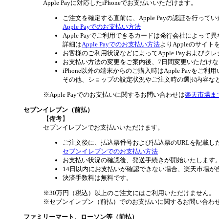
Apple Payに対応したiPhoneでお支払いいただけます。
ご注文を確定する直前に、Apple Payの認証を行って
Apple Payでのお支払い方法
Apple Payでご利用できるカードは発行会社によって
詳細は
Apple Payでのお支払い方法
よりAppleのサイ
お客様のご利用状況などによってApple Payおよ
お支払い方法の変更をご案内後、7日間変更いただけ
iPhone以外の端末からのご購入時はApple Payを
その他、ショップの設定状況やご注文時の選択内容などに
※Apple Payでのお支払いに関するお問い合わせは
楽天市場ま
セブンイレブン（前払）
【備考】
セブンイレブンでお支払いいただけます。
ご注文後に、払込票番号および払込票のURLを記載し
セブンイレブンでのお支払い方法
お支払い状況の確認後、発送手続きが開始いたします
14日以内にお支払いが確認できない場合、楽天市場が
決済手数料は無料です。
※30万円（税込）以上のご注文にはご利用いただけません。
※セブンイレブン（前払）でのお支払いに関するお問い合わ
ファミリーマート、ローソン等（前払）