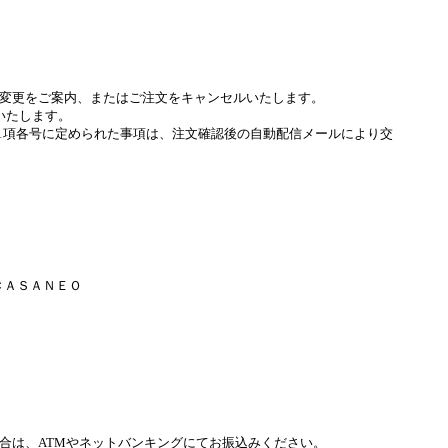
変更をご案内、またはご注文をキャンセルいたします。
いたします。
条1項各号に定められた事項は、注文確認後の自動配信メールにより交
ＣＡＳＡＮＥＯ
合は、ATMやネットバンキングにてお振込みください。