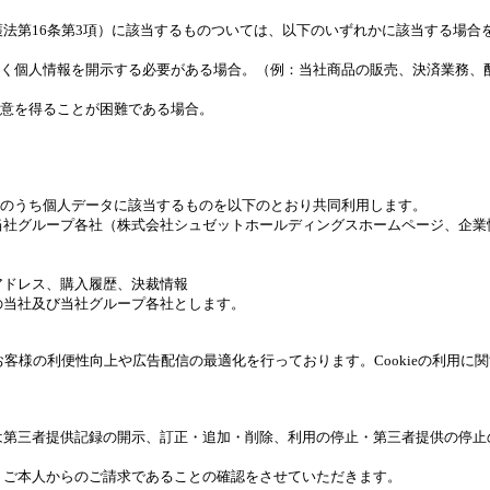
法第16条第3項）に該当するものついては、以下のいずれかに該当する場合
べく個人情報を開示する必要がある場合。（例：当社商品の販売、決済業務、
同意を得ることが困難である場合。
報のうち個人データに該当するものを以下のとおり共同利用します。
る当社グループ各社（株式会社シュゼットホールディングスホームページ、企
アドレス、購入履歴、決裁情報
の当社及び当社グループ各社とします。
お客様の利便性向上や広告配信の最適化を行っております。Cookieの利用に関
は第三者提供記録の開示、訂正・追加・削除、利用の停止・第三者提供の停止
、ご本人からのご請求であることの確認をさせていただきます。