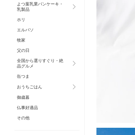
よつ葉乳業パンケーキ・
乳製品
ホリ
エルパソ
牧家
父の日
全国から選りすぐり・絶
品グルメ
缶つま
おうちごはん
御歳暮
仏事好適品
その他