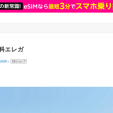
科エレガ
326
件）