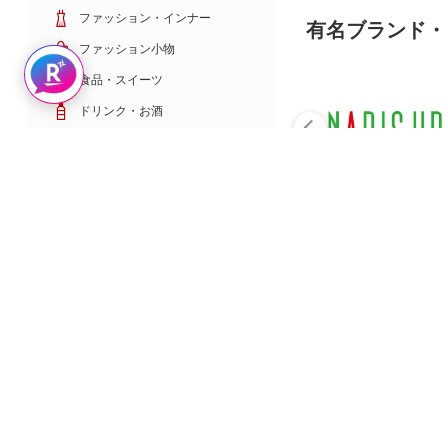
ファッション・インナー
有名ブランド・
ファッション小物
Rakuten AIで探す
食品・スイーツ
ドリンク・お酒
日用雑貨・キッチン用品
コスメ・健康・医薬品
キッズ・ベビー・玩具
家電・TV・カメラ
PC・スマホ・通信
スポーツ・ゴルフ
車・バイク
インテリア・寝具・収納
ペット・花・DIY工具
サービス・リフォーム