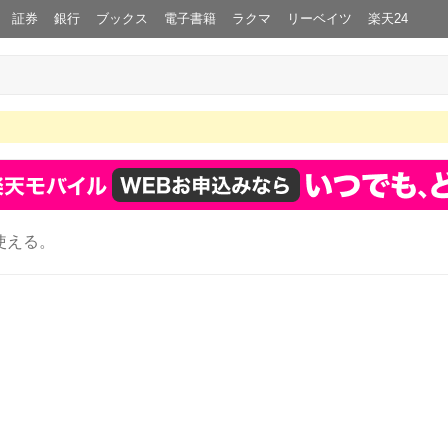
証券
銀行
ブックス
電子書籍
ラクマ
リーベイツ
楽天24
使える。