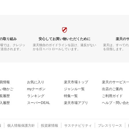
の取り組み
安心してお買い物いただくために
楽天の
市場では、クレジッ
楽天独自のガイドラインを設け、違反がない
楽天は、すべての
て送信されます。
かを日々パトロールしています。
を目指します。
員情報
お気に入り
楽天市場トップ
楽天のサービス
い物かご
myクーポン
ジャンル一覧
出店のご案内
覧履歴
ランキング
特集一覧
ご利用ガイド
入履歴
スーパーDEAL
楽天市場アプリ
ヘルプ・問い合
報
個人情報保護方針
投資家情報
サステナビリティ
プレスリリース