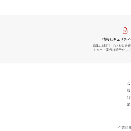
情報セキュリティ
SSLに対応している楽天
トカード番号は暗号化し
会
買
閲
購
企業情