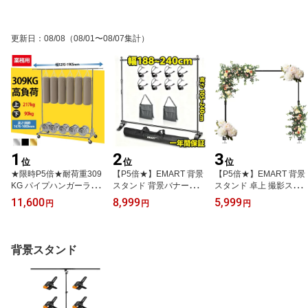
更新日
：
08/08
（08/01〜08/07集計）
1
2
3
位
位
位
★限時P5倍★耐荷重309
【P5倍★】EMART 背景
【P5倍★】EMART 背景
KG パイプハンガーラッ
スタンド 背景バナースタ
スタンド 卓上 撮影スタ
ク 頑丈 丈夫 業務用 キャ
ンド 240×240cm 撮影ス
ンド180cmx240cm 調節
11,600
8,999
5,999
円
円
円
スター付き 高さ167～18
タンド 伸縮式 幅、高さ
可能なテーブルスタンド
0cm調節 長さ129～190c
調節可能 背景布/グリー
スクリーンスタンド 背景
m変更 伸縮 強い ガンジ
ンバックスタンド簡単組
シートスタンド 軽量 持
ョウ ぐらつかない おし
立 パーティー装飾に適用
ち運び便利 アルミ合金製
背景スタンド
ゃれ スチールパイプ シ
写真撮影、生放送、クロ
パーティー、DIY、誕生
ルバー 省スペース 大容
マキー合成などに大活躍
日、結婚式、飾り付けバ
量収納 組立簡単
（サンドバッグ*2と収納
ルーン、お祭りなどに対
袋*1付き）
応