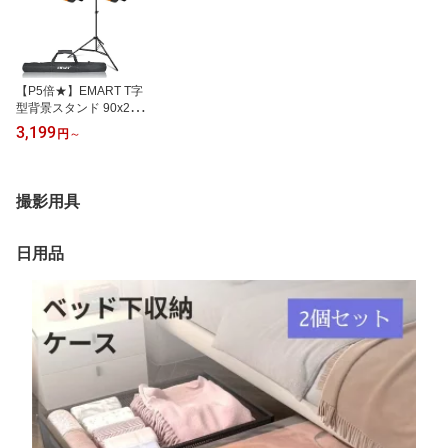
【P5倍★】EMART T字
型背景スタンド 90x200c
m 150x260cm 撮影スタ
3,199
円
～
ンド グリーンバックスタ
ンド 高さ調整可能 設置
簡単 撮影用背景、写真ス
タジオ、生放送、web会
撮影用具
議、ビデオ通信、動画な
どに適用 背景、クロマキ
ー合成、ビデオ撮影など
日用品
幅広く応用