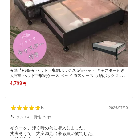
★限時P5倍★ ベッド下収納ボックス 2個セット キャスター付き
大容量 ベッド下収納ケース ベッド 衣装ケース 収納ボックス 衣類
収納 布団ケース 収納 通気 耐久性 透明窓 ベッド下収納箱 衣装ケ
4,799
円
ース コミック収納 漫画収納
5
2026/07/30
ラン0041
男性
50代
ギターを、弾く時の為に購入しました。
丈夫そうで、大変満足出来る買い物でした。