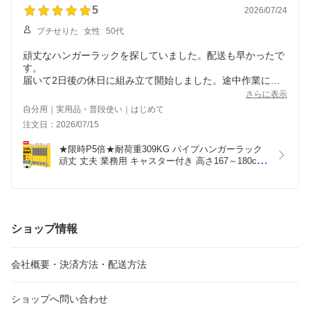
5
2026/07/24
プチせりた
女性
50代
頑丈なハンガーラックを探していました。配送も早かったで
す。
届いて2日後の休日に組み立て開始しました。途中作業に不
安がありメールで問合せしたら迅速に返信頂けました。お陰
さらに表示
で安心して取りかかれました。組み立て時間はさほどかかり
自分用｜実用品・普段使い｜はじめて
ませんでした。
注文日：2026/07/15
以前から使用中のラックはプラ部品とパイプで出来ていて、
服の重みで外れてしまいますが、こちらの商品は洋服を沢山
★限時P5倍★耐荷重309KG パイプハンガーラック 
掛けていても動かせます。下の棚にバッグも置けて良いで
頑丈 丈夫 業務用 キャスター付き 高さ167～180cm
す。買って良かったです。
調節 長さ129～190cm変更 伸縮 強い ガンジョウ ぐ
らつかない おしゃれ スチールパイプ シルバー 省ス
ペース 大容量収納 組立簡単
ショップ情報
会社概要・決済方法・配送方法
ショップへ問い合わせ