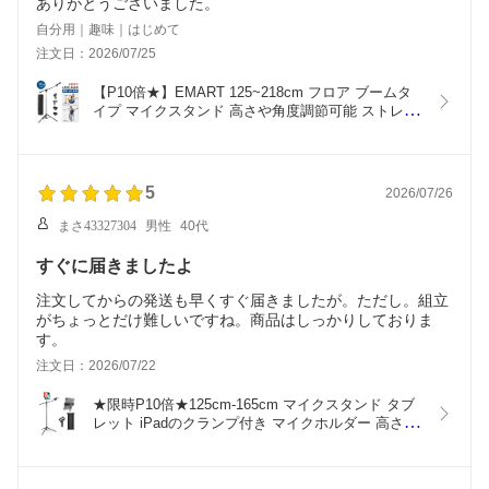
ありがとうございました。
自分用｜趣味｜はじめて
注文日：2026/07/25
【P10倍★】EMART 125~218cm フロア ブームタ
イプ マイクスタンド 高さや角度調節可能 ストレー
ト 2Way仕様 軽量 折りたたみ式 三脚 リバース マ
イクロフォンホルダー クリップ ケーブルクリップ 
持ち運びバッグ付属 黒
5
2026/07/26
まさ43327304
男性
40代
すぐに届きましたよ
注文してからの発送も早くすぐ届きましたが。ただし。組立
がちょっとだけ難しいですね。商品はしっかりしておりま
す。
注文日：2026/07/22
★限時P10倍★125cm-165cm マイクスタンド タブ
レット iPadのクランプ付き マイクホルダー 高さや
角度調節可能 ストレート 軽量 折りたたみ式 三脚 
マイクロフォンホルダー クリップ ケーブルクリッ
プ 持ち運びバッグ付属 黒 子供/大人用