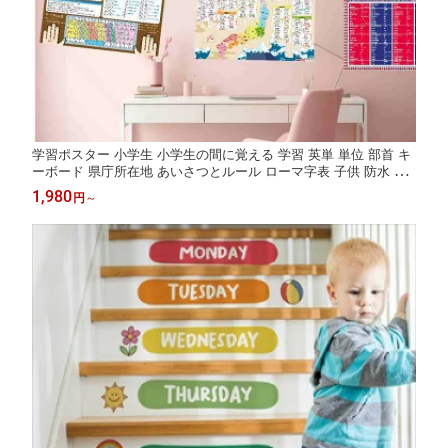
学習ポスター 小学生 小学生の間に覚える 学習 英単 単位 部首 キ
ーボード 県庁所在地 あいさつとルール ローマ字表 子供 防水 受
験 勉強 おふろ 便利グッズ 教材 はがせる おふろ 賃貸 1日10分
1,980
円
～