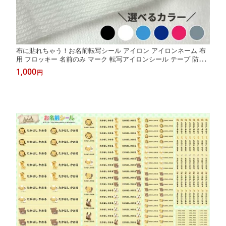
布に貼れちゃう！お名前転写シール アイロン アイロンネーム 布
用 フロッキー 名前のみ マーク 転写アイロンシール テープ 防水
おなまえシール 入学 入園 幼稚園 保育園 名入れ プレゼント 入学
1,000
円
祝い 入学準備 キッズ 洗濯機OK 衣服 服 生地