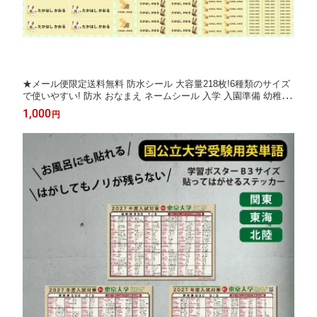
★メール便限定送料無料 防水シール 大容量218枚!6種類のサイズ
で使いやすい! 防水 おなまえ ネームシール 入学 入園準備 幼稚園
名入れ プレゼント 入学祝い 入学準備 算数セット 水筒 遠足 食洗
1,000
円
機・電子レンジOK