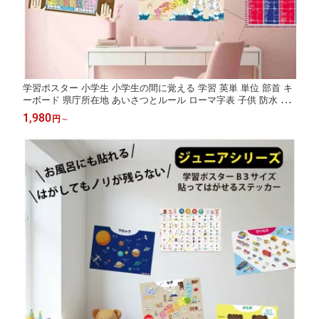
学習ポスター 小学生 小学生の間に覚える 学習 英単 単位 部首 キ
ーボード 県庁所在地 あいさつとルール ローマ字表 子供 防水 受
験 勉強 おふろ 便利グッズ 教材 はがせる おふろ 賃貸 1日10分
1,980
円
～