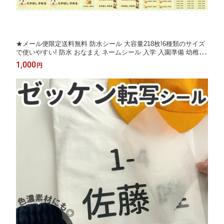
★メール便限定送料無料 防水シール 大容量218枚!6種類のサイズ
で使いやすい! 防水 おなまえ ネームシール 入学 入園準備 幼稚園
名入れ プレゼント 入学祝い 入学準備 算数セット 水筒 遠足 食洗
1,000
円
機・電子レンジOK