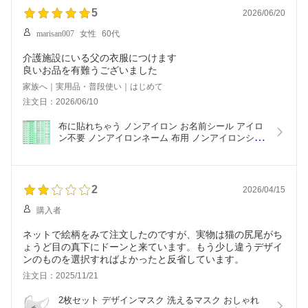
5
2026/06/20
marisan007
女性
60代
介護施設にいる父の衣服につけます
良いお品を有難うございました
家族へ｜実用品・普段使い｜はじめて
注文日：2026/06/10
布に貼れちゃう ノンアイロン お名前シール アイロ
ン不要 ノンアイロンネーム 布用 ノンアイロンシー
ル テープ 防水 おなまえシール ネームシール 入学 
入園 幼稚園 保育園 名入れ プレゼント 入学祝い 入
学準備 キッズ 洗濯機OK 衣服 服 生地 035
2
2026/04/15
購入者
ネットで絵柄をみて注文したのですが、実物は猫の尻尾がち
ょうど目の真下にドーンと来ています。もう少し違うデザイ
ンのものを選択すればよかったと反省しています。
注文日：2025/11/21
2枚セット デザインマスク 洗えるマスク おしゃれ 