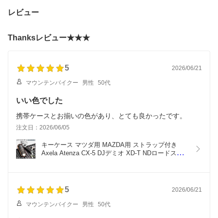
屋外作業 安全ピン スト
護フィルム 失敗しない
カスタム N-ONE スマー
ラップ付き
硬度 9H 耐衝撃 指紋防止
トキー キーケース キー
レビュー
安心安全
カバー キーホルダー オ
シャレ 高級 本革 傷防止
防塵 ソフトケース 全面
Thanksレビュー★★★
ブラック ブラウン ネイ
ビー
5
2026/06/21
マウンテンバイクー
男性
50代
いい色でした
携帯ケースとお揃いの色があり、とても良かったです。
注文日：2026/06/05
キーケース マツダ用 MAZDA用 ストラップ付き 
Axela Atenza CX-5 DJデミオ XD-T NDロードスタ
ー アテンザセダン CX-3 ND5RCロードスター スマ
ートキー キーケース キーカバー キーホルダー オシ
ャレ 高級 傷防止 防水 防塵 TPU ソフトケース 全面
5
2026/06/21
マウンテンバイクー
男性
50代