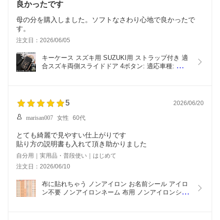
良かったです
母の分を購入しました。ソフトなさわり心地で良かったで
す。
注文日：2026/06/05
キーケース スズキ用 SUZUKI用 ストラップ付き 適
合スズキ両側スライドドア 4ボタン: 適応車種: 新型
ハスラー；スベーシア; 新型ワゴンRMH95S ;新型ス
イフトRS スマートキー キーケース キーカバー キ
ーホルダー オシャレ 高級 傷防止 防水 防塵 TPU ソ
フトケース 全面
5
2026/06/20
marisan007
女性
60代
とても綺麗で見やすい仕上がりです
貼り方の説明書も入れて頂き助かりました
自分用｜実用品・普段使い｜はじめて
注文日：2026/06/10
布に貼れちゃう ノンアイロン お名前シール アイロ
ン不要 ノンアイロンネーム 布用 ノンアイロンシー
ル テープ 防水 おなまえシール ネームシール 入学 
入園 幼稚園 保育園 名入れ プレゼント 入学祝い 入
学準備 キッズ 洗濯機OK 衣服 服 生地 033