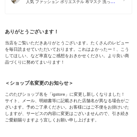
人気 ファッション ポリエステル 布マスク 洗って 
繰り返し 大人用 子供用 普通 メンズ レディース 男
性 女性 こども ジュニア キッズ 幼児 未就学児 
000051 クール  黒　和柄　桜
ありがとうございます！
当店をご覧いただきありがとうございます。たくさんのレビュー
を毎日読ませていただいております。これはよかったー！、こう
してほしい、など率直なご感想をおきかせください。より良い商
品づくりに努めてまいります！
＜ショップ名変更のお知らせ＞
このたびショップ名を「igstore」に変更し新しくなりました！
サイト、メール、明細書等に記載された店舗名が異なる場合がご
ざいます。予めご了承ください。お客様にはご不便をお掛けいた
しますが、サービスの内容に変更はございませんので、引き続き
ご愛顧賜りますよう宜しくお願い申し上げます。