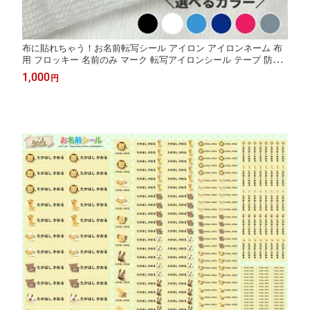
布に貼れちゃう！お名前転写シール アイロン アイロンネーム 布
用 フロッキー 名前のみ マーク 転写アイロンシール テープ 防水
おなまえシール 入学 入園 幼稚園 保育園 名入れ プレゼント 入学
1,000
円
祝い 入学準備 キッズ 洗濯機OK 衣服 服 生地