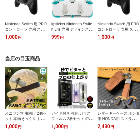
Nintendo Switch 用 PRO
igsticker Nintendo Switc
Nintendo Switch 用 PRO
コントローラ 専用 スキ
h Lite 専用 デザインスキ
コントローラ 専用 スキ
ンシール ニンテンドー
ンシール 全面 任天堂 専
ンシール ニンテンドー
1,000
999
1,000
円
円
円
スイッチ プロコン 専用
用 ニンテンドー スイッ
スイッチ プロコン 専用
デザインスキンシール 全
チ ライト 専用 ゲーム機
デザインスキンシール 全
面セット カバー ケース
カバー アクセサリー フ
面セット カバー ケース
保護 フィルム ステッカ
ィルム ステッカー エア
保護 フィルム ステッカ
当店の目玉商品
ー デコ アクセサリー igst
フリー 010486 動物 う
ー デコ アクセサリー igst
ore 009015 シンプル
さぎ 白 黒
ore 009016 シンプル
無地 グレー
無地 黒
オニヤンマ 虫除け 2個セ
ガイド付き 強化 ガラス
レザーキーケース ホンダ
ット 本物そっくり トン
フィルム 2枚セット iPho
用 HONDA用 ストラップ
ボ 蜂除け アブ除け ブヨ
ne 13 13Pro 14 16e 16pr
付き N-BOX キーケース
1,000
1,000
2,480
円
円
円
対策 キャンプ 釣り 登山
o 17 air 対応 iphone各種
N-BOXカスタム N-BOX+
ガーデニング ベランダ
対応 簡単 強化ガラス保
プラス Nワゴン N-WGN