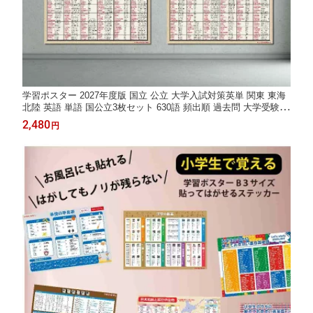
学習ポスター 2027年度版 国立 公立 大学入試対策英単 関東 東海
北陸 英語 単語 国公立3枚セット 630語 頻出順 過去問 大学受験
入試 高校生 暗記 高校 大学受験 受験に役立つ 子供 防水 受験 勉
2,480
円
強 おふろ 便利グッズ 教材 はがせる 賃貸 シール ステッカー 1日1
0分