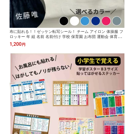
布に貼れる！！ゼッケン転写シール！ チーム アイロン 体操服 フ
ロッキー 年 組 名前 名前付け 学校 保育園 お布団 運動会 体育祭
おなまえシール ネームシール 防水 耐水
1,200
円