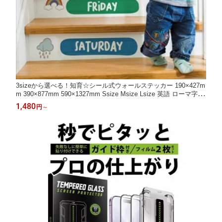
3sizeから選べる！知育☆シール式ウォールステッカー 190×427m
m 390×877mm 590×1327mm Ssize Msize Lsize 英語 ローマ字 数
字 算数 幼児 お勉強 かわいい 動物 036498
1,480
円
～