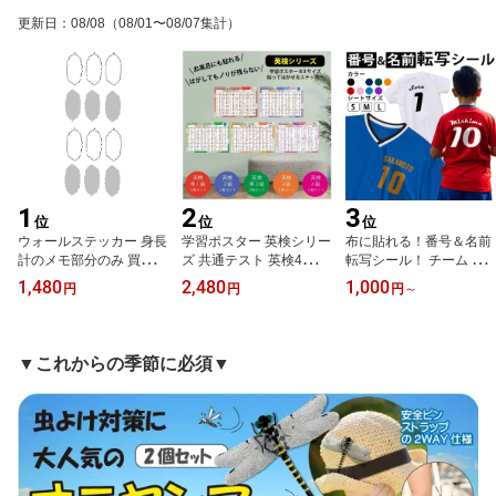
更新日
：
08/08
（08/01〜08/07集計）
1
2
3
位
位
位
ウォールステッカー 身長
学習ポスター 英検シリー
布に貼れる！番号＆名前
計のメモ部分のみ 買い足
ズ 共通テスト 英検4級 英
転写シール！ チーム ア
し ふきだし部分 コメン
検3級 英検準2級 英検2級
イロン サポーター 観戦
1,480
2,480
1,000
円
円
円
～
ト 記念 200×450mm 身
英検準1級 英単語630厳
スポーツ ユニフォーム
長計 メモのみ ふきだし 0
選 収録 3枚セット B3サ
オリジナル 野球 バスケ
20093
イズ 高校受験 英語 子供
サッカー ナンバー
大人 英語教育 防水 受験
▼これからの季節に必須▼
勉強 おふろ 便利グッズ
教材 小学生 中学生 はが
せる 雑貨 おふろ 窓 賃貸
1日10分