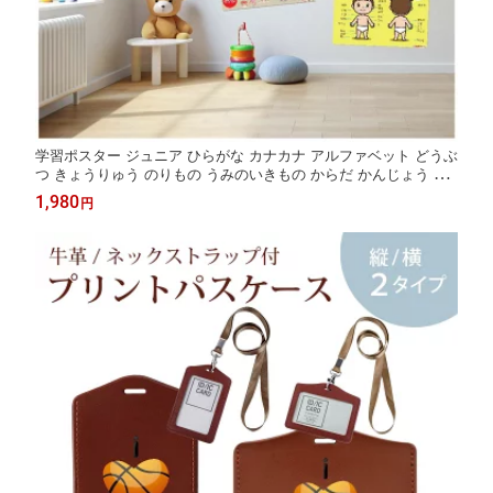
学習ポスター ジュニア ひらがな カナカナ アルファベット どうぶ
つ きょうりゅう のりもの うみのいきもの からだ かんじょう す
うじ いろ うちゅう すうじ とけい かけざん ちず ピアノ 幼児 子
1,980
円
供 防水 受験 勉強 おふろ 便利グッズ 教材 はがせる おふろ 賃貸
1日10分