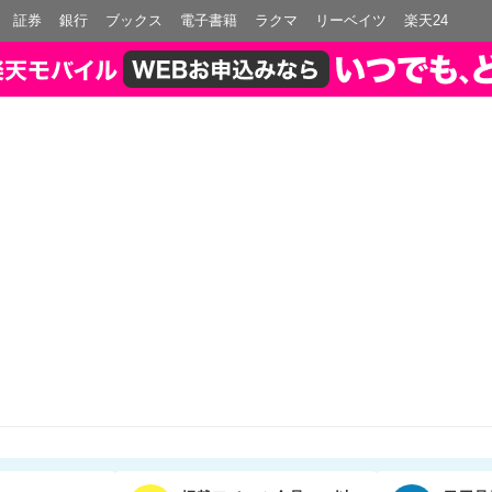
証券
銀行
ブックス
電子書籍
ラクマ
リーベイツ
楽天24