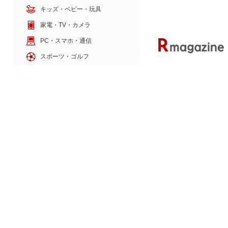
キッズ・ベビー・玩具
家電・TV・カメラ
PC・スマホ・通信
スポーツ・ゴルフ
車・バイク
インテリア・寝具・収納
ペット・花・DIY工具
サービス・リフォーム
ゲーム・ホビー・楽器
本・電子書籍・音楽
8月3日ははちみつの日
ビュー100周年もお祝
楽天のサービス
旅行・暮らし
本・エンタメ
金融・マネー