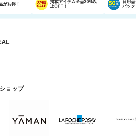
掲載アイテム全品20%以
日用品
品がお得！
上OFF！
バック
AL
ショップ