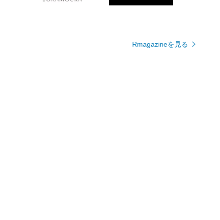
Rmagazineを見る
人気キャラクター集結！豪華な
世界観を忠実に再現！スパイダ
アクションフィギュアセット
ーマンのアクションフィギュア