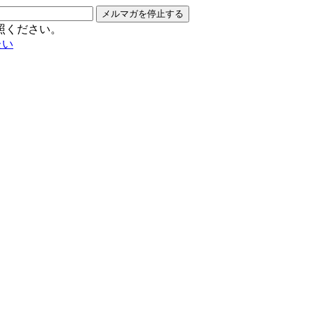
メルマガを停止する
照ください。
たい