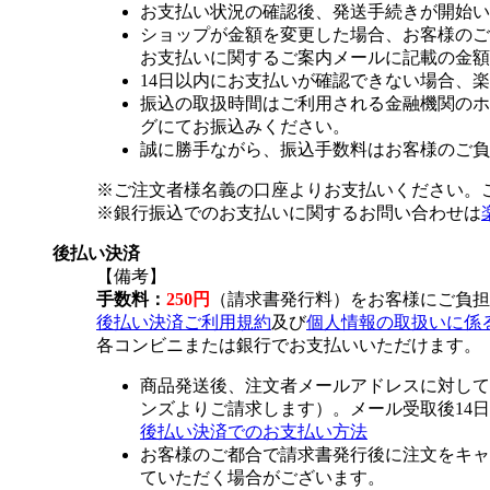
お支払い状況の確認後、発送手続きが開始い
ショップが金額を変更した場合、お客様のご
お支払いに関するご案内メールに記載の金額
14日以内にお支払いが確認できない場合、
振込の取扱時間はご利用される金融機関のホ
グにてお振込みください。
誠に勝手ながら、振込手数料はお客様のご負
※ご注文者様名義の口座よりお支払いください。
※銀行振込でのお支払いに関するお問い合わせは
後払い決済
【備考】
手数料：
250円
（請求書発行料）をお客様にご負担
後払い決済ご利用規約
及び
個人情報の取扱いに係
各コンビニまたは銀行でお支払いいただけます。
商品発送後、注文者メールアドレスに対して
ンズよりご請求します）。メール受取後14
後払い決済でのお支払い方法
お客様のご都合で請求書発行後に注文をキャ
ていただく場合がございます。