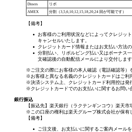
Diners
リボ
AMEX
分割（3,5,6,10,12,15,18,20,24 回が可能です）
【備考】
お客様のご利用状況などによってクレジット
キャンセルいたします。
クレジットカード情報またはお支払い方法の
分割払い、リボルビング払い又はボーナス一括
文確認後の自動配信メールにより交付します
※ご注文の際にお客様の本人確認（電話確認等）
※お客様と異なる名義のクレジットカードはご利
※決済システム上、クレジットカード利用控は発
※クレジットカードでのお支払いに関するお問い
銀行振込
【振込先】楽天銀行（ラクテンギンコウ）楽天市場支
※この口座の権利は楽天グループ株式会社が保有
【備考】
ご注文後、お支払いに関するご案内メールを