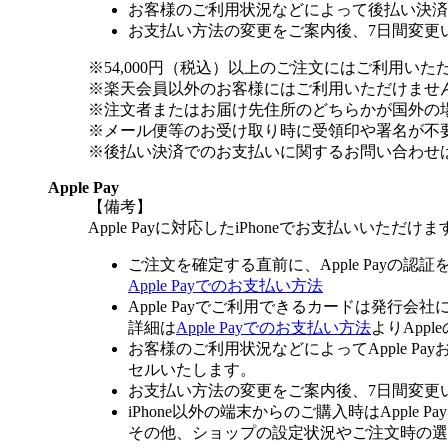
お客様のご利用状況などによって後払い決済
お支払い方法の変更をご案内後、7日間変更
※54,000円（税込）以上のご注文にはご利用いた
※楽天会員以外のお客様にはご利用いただけませ
※注文者またはお届け先住所のどちらかが国外の
※メール便等のお受け取り時に受領印や署名が不
※後払い決済でのお支払いに関するお問い合わせ
Apple Pay
【備考】
Apple Payに対応したiPhoneでお支払いいただけま
ご注文を確定する直前に、Apple Payの認
Apple Payでのお支払い方法
Apple Payでご利用できるカードは発行会
詳細は
Apple Payでのお支払い方法
よりApp
お客様のご利用状況などによってApple 
セルいたします。
お支払い方法の変更をご案内後、7日間変更
iPhone以外の端末からのご購入時はApple
その他、ショップの設定状況やご注文時の選択