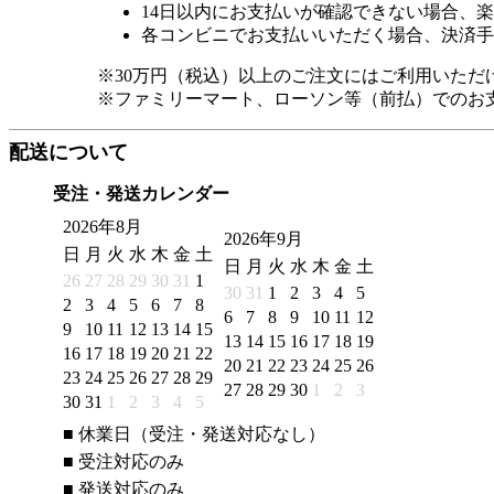
14日以内にお支払いが確認できない場合、
各コンビニでお支払いいただく場合、決済手
※30万円（税込）以上のご注文にはご利用いただ
※ファミリーマート、ローソン等（前払）でのお
配送について
受注・発送カレンダー
2026年8月
2026年9月
日
月
火
水
木
金
土
日
月
火
水
木
金
土
26
27
28
29
30
31
1
30
31
1
2
3
4
5
2
3
4
5
6
7
8
6
7
8
9
10
11
12
9
10
11
12
13
14
15
13
14
15
16
17
18
19
16
17
18
19
20
21
22
20
21
22
23
24
25
26
23
24
25
26
27
28
29
27
28
29
30
1
2
3
30
31
1
2
3
4
5
■
休業日（受注・発送対応なし）
■
受注対応のみ
■
発送対応のみ