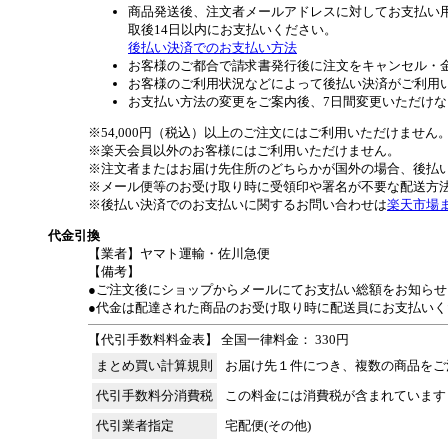
商品発送後、注文者メールアドレスに対してお支払い
取後14日以内にお支払いください。
後払い決済でのお支払い方法
お客様のご都合で請求書発行後に注文をキャンセル・
お客様のご利用状況などによって後払い決済がご利用
お支払い方法の変更をご案内後、7日間変更いただけ
※54,000円（税込）以上のご注文にはご利用いただけません
※楽天会員以外のお客様にはご利用いただけません。
※注文者またはお届け先住所のどちらかが国外の場合、後払
※メール便等のお受け取り時に受領印や署名が不要な配送方
※後払い決済でのお支払いに関するお問い合わせは
楽天市場
代金引換
【業者】ヤマト運輸・佐川急便
【備考】
●ご注文後にショップからメールにてお支払い総額をお知らせ
●代金は配達された商品のお受け取り時に配送員にお支払いく
【代引手数料料金表】 全国一律料金： 330円
まとめ買い計算規則
お届け先１件につき、複数の商品をご
代引手数料分消費税
この料金には消費税が含まれています
代引業者指定
宅配便(その他)