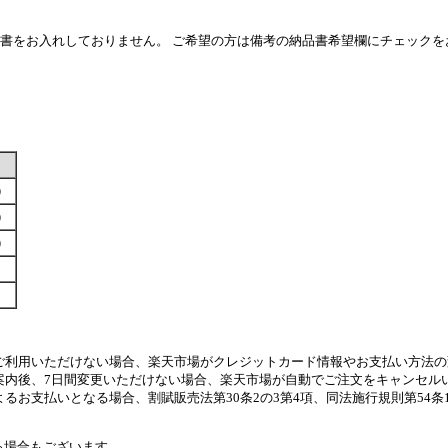
書をお入れしておりません。 ご希望の方は備考の納品書希望欄にチェック
す）
す）
す）
ご利用いただけない場合、楽天市場がクレジットカード情報やお支払い方法の
案内後、7日間変更いただけない場合、楽天市場が自動でご注文をキャンセル
るお支払いとなる場合、割賦販売法第30条2の3第4項、同法施行規則第54
る場合もございます。