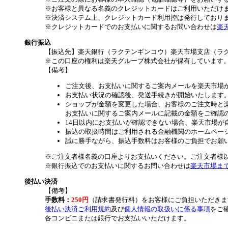
※お客様と異なる名義のクレジットカードはご利用いただけ
※決済システム上、クレジットカード利用控は発行しており
※クレジットカードでのお支払いに関するお問い合わせは
楽
銀行振込
【振込先】楽天銀行（ラクテンギンコウ）楽天市場支店（ラクテ
※この口座の権利は楽天グループ株式会社が保有しています
【備考】
ご注文後、お支払いに関するご案内メールを楽天市場
お支払い状況の確認後、発送手続きが開始いたします
ショップが金額を変更した場合、お客様のご注文時と
お支払いに関するご案内メールに記載の金額をご確認
14日以内にお支払いが確認できない場合、楽天市場が
振込の取扱時間はご利用される金融機関のホームペー
誠に勝手ながら、振込手数料はお客様のご負担でお願
※ご注文者様名義の口座よりお支払いください。ご注文者様
※銀行振込でのお支払いに関するお問い合わせは
楽天市場ま
後払い決済
【備考】
手数料：
250円
（請求書発行料）をお客様にご負担いただきま
後払い決済ご利用規約
及び
個人情報の取扱いに係る事項
をご
各コンビニまたは銀行でお支払いいただけます。