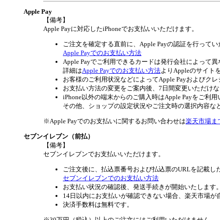
Apple Pay
【備考】
Apple Payに対応したiPhoneでお支払いいただけます。
ご注文を確定する直前に、Apple Payの認証を行って
Apple Payでのお支払い方法
Apple Payでご利用できるカードは発行会社によって
詳細は
Apple Payでのお支払い方法
よりAppleのサイ
お客様のご利用状況などによってApple Payおよ
お支払い方法の変更をご案内後、7日間変更いただけ
iPhone以外の端末からのご購入時はApple Payを
その他、ショップの設定状況やご注文時の選択内容などに
※Apple Payでのお支払いに関するお問い合わせは
楽天市場ま
セブンイレブン（前払）
【備考】
セブンイレブンでお支払いいただけます。
ご注文後に、払込票番号および払込票のURLを記載し
セブンイレブンでのお支払い方法
お支払い状況の確認後、発送手続きが開始いたします
14日以内にお支払いが確認できない場合、楽天市場が
決済手数料は無料です。
※30万円（税込）以上のご注文にはご利用いただけません。