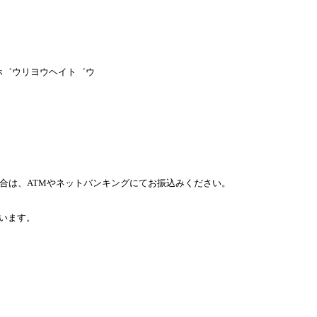
ウホ゛ウリヨウヘイト゛ウ
合は、ATMやネットバンキングにてお振込みください。
います。