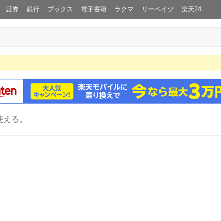
証券
銀行
ブックス
電子書籍
ラクマ
リーベイツ
楽天24
使える。