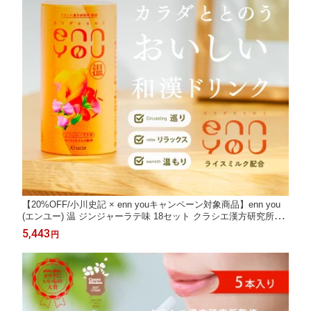
【20%OFF/小川史記 × enn youキャンペーン対象商品】enn you
(エンユー) 温 ジンジャーラテ味 18セット クラシエ漢方研究所監
修 和漢ドリンク おまもりドリンク ライスミルク 植物性ミルク 和
5,443
円
漢エキス 生薬 ジンジャー 温活 生姜 ととのい 体調 ギフト プレゼ
ント 温もり