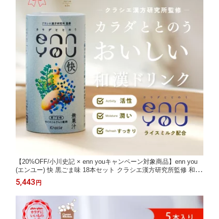
【20%OFF/小川史記 × enn youキャンペーン対象商品】enn you
(エンユー) 快 黒ごま味 18本セット クラシエ漢方研究所監修 和漢
ドリンク おまもりドリンク ライスミルク 植物性ミルク 和漢エキ
5,443
円
ス ごま 黒ごま 揺らぎ ギフト プレゼント 置き換え 詰め合わせ う
るおい 大容量