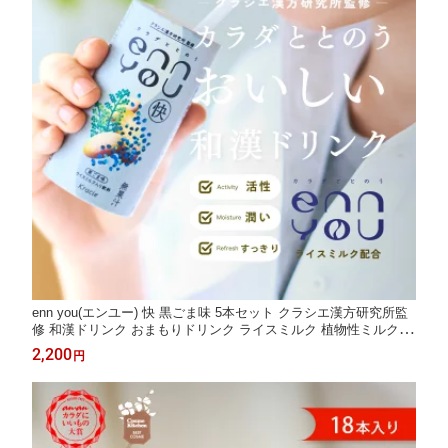
enn you(エンユー) 快 黒ごま味 5本セット クラシエ漢方研究所監
修 和漢ドリンク おまもりドリンク ライスミルク 植物性ミルク 和
漢エキス ごま 黒ごま 体の揺らぎ 体調 サポート ギフト プレゼン
2,200
円
ト お試し 置き換え