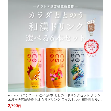
enn you（エンユー）選べる6本 ととのうドリンクセット クラシ
エ漢方研究所監修 おまもりドリンク ライスミルク 植物性ミルク
和漢エキス 生薬 揺らぎ 体調 ギフト プレゼント 置き換え 美肌 活
2,700
円
力 常温 詰め合わせ