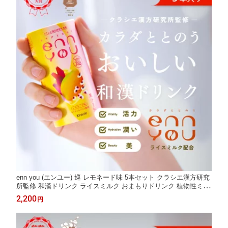
enn you (エンユー) 巡 レモネード味 5本セット クラシエ漢方研究
所監修 和漢ドリンク ライスミルク おまもりドリンク 植物性ミル
ク 和漢エキス 生薬 レモン レモネード 体の揺らぎ 体調 ギフト プ
2,200
円
レゼント 置き換え