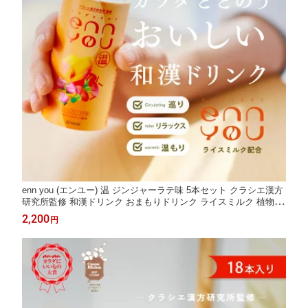
enn you (エンユー) 温 ジンジャーラテ味 5本セット クラシエ漢方
研究所監修 和漢ドリンク おまもりドリンク ライスミルク 植物性
ミルク 和漢エキス 生薬 ジンジャー 温活 生姜 ぽかぽか 整う 体調
2,200
円
ギフト プレゼント