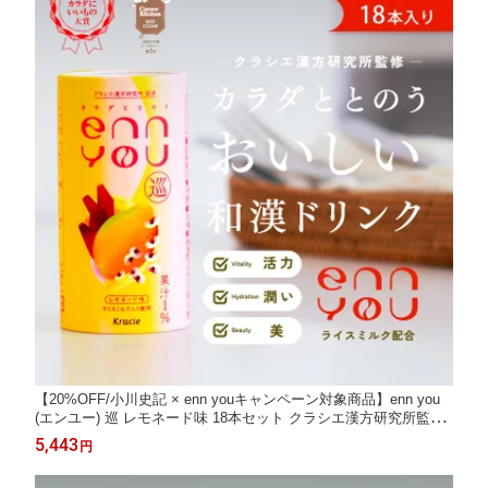
【20%OFF/小川史記 × enn youキャンペーン対象商品】enn you
(エンユー) 巡 レモネード味 18本セット クラシエ漢方研究所監修
和漢ドリンク ライスミルク おまもりドリンク 植物性ミルク 和漢
5,443
円
エキス 生薬 レモン レモネード 揺らぎ 体調 ギフト プレゼント 置
き換え 美肌