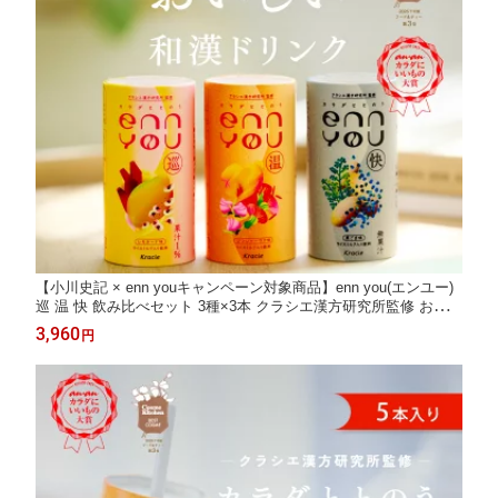
【小川史記 × enn youキャンペーン対象商品】enn you(エンユー)
巡 温 快 飲み比べセット 3種×3本 クラシエ漢方研究所監修 おまも
りドリンク ライスミルク 植物性ミルク 和漢エキス 生薬 揺らぎ
3,960
円
体調 ギフト プレゼント お試し 置き換え 美肌 活力 常温 詰め合わ
せ