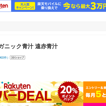
ガニック青汁 遠赤青汁
960
件）