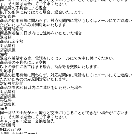
す。その際は返金にてご了承ください。
商品等の不具合による返金
以下の条件にあてはまる場合、返金いたします。
対応条件
商品の使用有無に関わらず、対応期間内に電話もしくはメールにてご連絡い
ただいたもののみ原則対応いたします。
対応可能期間
商品到着後30日以内にご連絡をいただいた場合
返金額
商品代金全額
返品送料
店舗負担
備考
返金を希望する旨、電話もしくはメールにてお申し付けください。
商品等の不具合による交換
以下の条件にあてはまる場合、商品等を交換いたします。
対応条件
商品の使用有無に関わらず、対応期間内に電話もしくはメールにてご連絡い
ただいたもののみ原則対応いたします。
対応可能期間
商品到着後30日以内にご連絡をいただいた場合
返品送料
店舗負担
再送料
店舗負担
備考
同一商品の手配が不可能など交換に応じることができない場合がございま
す。その際は返金にてご了承ください。
キャンセル・返金・交換連絡先
電話番号
0425083490
お問い合わせフォーム