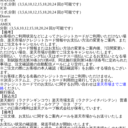
MASTER
リボ,分割（3,5,6,10,12,15,18,20,24 回が可能です）
JCB
リボ,分割（3,5,6,10,12,15,18,20,24 回が可能です）
Diners
リボ
AMEX
分割（3,5,6,10,12,15,18,20,24 回が可能です）
【備考】
お客様のご利用状況などによってクレジットカードがご利用いただけない場
合、楽天市場がクレジットカード情報やお支払い方法の変更をご案内、また
はご注文をキャンセルいたします。
クレジットカード情報またはお支払い方法の変更をご案内後、7日間変更い
ただけない場合、楽天市場が自動でご注文をキャンセルいたします。
分割払い、リボルビング払い又はボーナス一括払いによるお支払いとなる場
合、割賦販売法第30条2の3第4項、同法施行規則第54条1項各号に定められた
事項は、注文確認後の自動配信メールにより交付します。
※ご注文の際にお客様の本人確認（電話確認等）をお願いする場合もござい
ます。
※お客様と異なる名義のクレジットカードはご利用いただけません。
※決済システム上、クレジットカード利用控は発行しておりません。
※クレジットカードでのお支払いに関するお問い合わせは
楽天市場までご連
絡
ください。
銀行振込
【振込先】
楽天銀行（ラクテンギンコウ）楽天市場支店（ラクテンイチバシテン） 普通
2897639 ラクテン（イコ－ルケアフ゜ロタ゛クツ
※この口座の権利は楽天グループ株式会社が保有しています。
【備考】
ご注文後、お支払いに関するご案内メールを楽天市場からお送りいたしま
す。
お支払い状況の確認後、発送手続きが開始いたします。