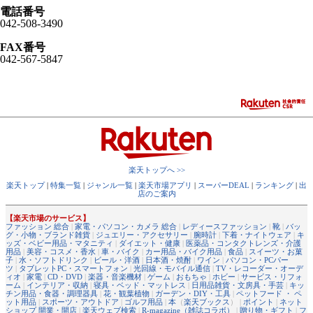
電話番号
042-508-3490
FAX番号
042-567-5847
楽天トップへ >>
楽天トップ
|
特集一覧
|
ジャンル一覧
|
楽天市場アプリ
|
スーパーDEAL
|
ランキング
|
出
店のご案内
【楽天市場のサービス】
ファッション 総合
|
家電・パソコン・カメラ 総合
|
レディースファッション
|
靴
|
バッ
グ・小物・ブランド雑貨
|
ジュエリー・アクセサリー
|
腕時計
|
下着・ナイトウェア
|
キ
ッズ・ベビー用品・マタニティ
|
ダイエット・健康
|
医薬品・コンタクトレンズ・介護
用品
|
美容・コスメ・香水
|
車・バイク
|
カー用品・バイク用品
|
食品
|
スイーツ・お菓
子
|
水・ソフトドリンク
|
ビール・洋酒
|
日本酒・焼酎
|
ワイン
|
パソコン・PCパー
ツ
|
タブレットPC・スマートフォン
|
光回線・モバイル通信
|
TV・レコーダー・オーデ
ィオ
|
家電
|
CD・DVD
|
楽器・音楽機材
|
ゲーム
|
おもちゃ
|
ホビー
|
サービス・リフォ
ーム
|
インテリア・収納
|
寝具・ベッド・マットレス
|
日用品雑貨・文房具・手芸
|
キッ
チン用品・食器・調理器具
|
花・観葉植物
|
ガーデン・DIY・工具
|
ペットフード ・ ペ
ット用品
|
スポーツ・アウトドア
|
ゴルフ用品
|
本
（
楽天ブックス
） |
ポイント
|
ネット
ショップ 開業・開店
|
楽天ウェブ検索
|
R-magazine（雑誌コラボ）
|
贈り物・ギフト
|
フ