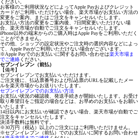
ください。
お客様のご利用状況などによってApple Payおよびクレジット
カードがご利用いただけない場合、楽天市場がお支払い方法の
変更をご案内、またはご注文をキャンセルいたします。
お支払い方法の変更をご案内後、7日間変更いただけない場
合、楽天市場が自動でご注文をキャンセルいたします。
iPhone以外の端末からのご購入時はApple Payをご利用いただく
ことができません。
その他、ショップの設定状況やご注文時の選択内容などによっ
て、Apple Payがご利用いただけない場合がございます。
※Apple Payでのお支払いに関するお問い合わせは
楽天市場ま
でご連絡
ください。
セブンイレブン（前払）
【備考】
セブンイレブンでお支払いいただけます。
ご注文後に、払込票番号および払込票のURLを記載したメー
ルを楽天市場からお送りいたします。
セブンイレブンでのお支払い方法
お支払い状況の確認後、発送手続きが開始いたします。お受け
取り希望日をご指定の場合などは、お早めのお支払いをお願い
いたします。
14日以内にお支払いが確認できない場合、楽天市場が自動でご
注文をキャンセルいたします。
決済手数料は無料です。
※30万円（税込）以上のご注文にはご利用いただけません。
※セブンイレブン（前払）でのお支払いに関するお問い合わせ
は
楽天市場までご連絡
ください。