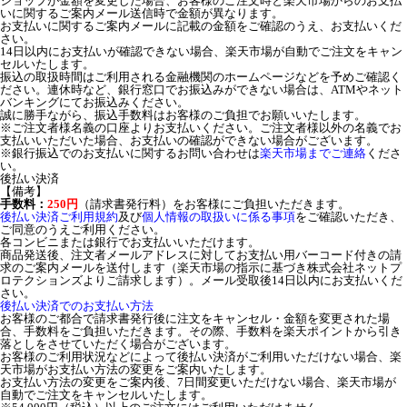
ショップが金額を変更した場合、お客様のご注文時と楽天市場からのお支払
いに関するご案内メール送信時で金額が異なります。
お支払いに関するご案内メールに記載の金額をご確認のうえ、お支払いくだ
さい。
14日以内にお支払いが確認できない場合、楽天市場が自動でご注文をキャン
セルいたします。
振込の取扱時間はご利用される金融機関のホームページなどを予めご確認く
ださい。連休時など、銀行窓口でお振込みができない場合は、ATMやネット
バンキングにてお振込みください。
誠に勝手ながら、振込手数料はお客様のご負担でお願いいたします。
※ご注文者様名義の口座よりお支払いください。ご注文者様以外の名義でお
支払いいただいた場合、お支払いの確認ができない場合がございます。
※銀行振込でのお支払いに関するお問い合わせは
楽天市場までご連絡
くださ
い。
後払い決済
【備考】
手数料：
250円
（請求書発行料）をお客様にご負担いただきます。
後払い決済ご利用規約
及び
個人情報の取扱いに係る事項
をご確認いただき、
ご同意のうえご利用ください。
各コンビニまたは銀行でお支払いいただけます。
商品発送後、注文者メールアドレスに対してお支払い用バーコード付きの請
求のご案内メールを送付します（楽天市場の指示に基づき株式会社ネットプ
ロテクションズよりご請求します）。メール受取後14日以内にお支払いくだ
さい。
後払い決済でのお支払い方法
お客様のご都合で請求書発行後に注文をキャンセル・金額を変更された場
合、手数料をご負担いただきます。その際、手数料を楽天ポイントから引き
落としをさせていただく場合がございます。
お客様のご利用状況などによって後払い決済がご利用いただけない場合、楽
天市場がお支払い方法の変更をご案内いたします。
お支払い方法の変更をご案内後、7日間変更いただけない場合、楽天市場が
自動でご注文をキャンセルいたします。