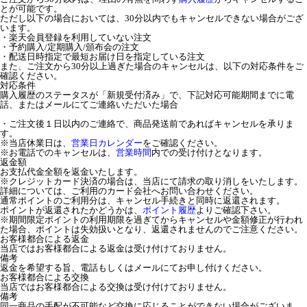
とが可能です。
ただし以下の場合においては、30分以内でもキャンセルできない場合がござ
います。
・楽天会員登録を利用していない注文
・予約購入/定期購入/頒布会の注文
・配送日時指定で最短お届け日を指定している注文
また、ご注文から30分以上過ぎた場合のキャンセルは、以下の対応条件をご
確認ください。
対応条件
購入履歴のステータスが「新規受付済み」で、下記対応可能期間までに電
話、またはメールにてご連絡いただいた場合
・ご注文後１日以内のご連絡で、商品発送前であればキャンセルを承りま
す。
※当店休業日は、
営業日カレンダー
をご確認ください。
※お電話でのキャンセルは、
営業時間
内での受け付けとなります。
返金額
お支払代金全額を返金いたします。
※クレジットカード決済の場合は、当店にて請求の取り消しをいたします。
詳細については、ご利用のカード会社へお問い合わせください。
通常ポイントのご利用分は、キャンセル手続きと同時に返還されます。
ポイントが返還されたかどうかは、
ポイント履歴
よりご確認下さい。
※期間限定ポイントの利用期限を過ぎてからキャンセルや金額修正が行われ
た場合、ポイントは失効扱いとなり、返還されませんのでご注意ください。
お客様都合による返金
当店ではお客様都合による返金は受け付けておりません。
備考
返金を希望する旨、電話もしくはメールにてお申し付けください。
お客様都合による交換
当店ではお客様都合による交換は受け付けておりません。
備考
同一商品の手配が不可能など交換に応じることができない場合がございま