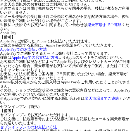
※54,000円（税込）以上のご注文にはご利用いただけません。
※楽天会員以外のお客様にはご利用いただけません。
※注文者またはお届け先住所のどちらかが国外の場合、後払い決済をご利用
いただけません。
※メール便等のお受け取り時に受領印や署名が不要な配送方法の場合、後払
い決済をご利用いただけない場合がございます。
※後払い決済でのお支払いに関するお問い合わせは
楽天市場までご連絡
くだ
さい。
Apple Pay
【備考】
Apple Payに対応したiPhoneでお支払いいただけます。
ご注文を確定する直前に、Apple Payの認証を行っていただきます。
Apple Payでのお支払い方法
Apple Payでご利用できるカードは発行会社によって異なります。
詳細は
Apple Payでのお支払い方法
よりAppleのサイトをご確認ください。
お客様のご利用状況などによってApple Payおよびクレジットカードがご利用
いただけない場合、楽天市場がお支払い方法の変更をご案内、またはご注文
をキャンセルいたします。
お支払い方法の変更をご案内後、7日間変更いただけない場合、楽天市場が
自動でご注文をキャンセルいたします。
iPhone以外の端末からのご購入時はApple Payをご利用いただくことができま
せん。
その他、ショップの設定状況やご注文時の選択内容などによって、Apple Pay
がご利用いただけない場合がございます。
※Apple Payでのお支払いに関するお問い合わせは
楽天市場までご連絡
くださ
い。
セブンイレブン（前払）
【備考】
セブンイレブンでお支払いいただけます。
ご注文後に、払込票番号および払込票のURLを記載したメールを楽天市場か
らお送りいたします。
セブンイレブンでのお支払い方法