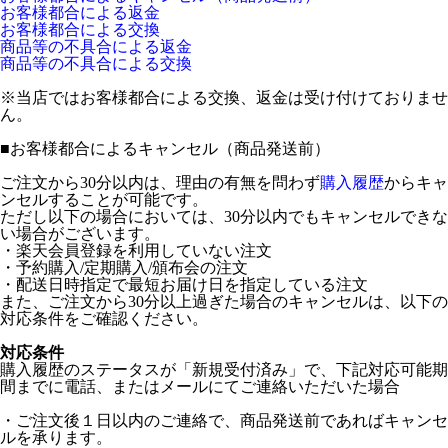
お客様都合による返金
お客様都合による交換
商品等の不具合による返金
商品等の不具合による交換
※当店ではお客様都合による交換、返金は受け付けておりませ
ん。
■
お客様都合によるキャンセル（商品発送前）
ご注文から30分以内は、理由の有無を問わず
購入履歴
からキャ
ンセルすることが可能です。
ただし以下の場合においては、30分以内でもキャンセルできな
い場合がございます。
・楽天会員登録を利用していない注文
・予約購入/定期購入/頒布会の注文
・配送日時指定で最短お届け日を指定している注文
また、ご注文から30分以上過ぎた場合のキャンセルは、以下の
対応条件をご確認ください。
対応条件
購入履歴のステータスが「新規受付済み」で、下記対応可能期
間までに電話、またはメールにてご連絡いただいた場合
・ご注文後１日以内のご連絡で、商品発送前であればキャンセ
ルを承ります。