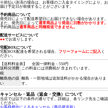
※前払い決済の場合は、お客様のご入金タイミングにより、お
届け予定日が前後することがございます。
予約商品について
発売日によって配送希望日にお届けできない場合があります。
また、発売日によって
通常商品より発送に日数がかかります。
予約商品は
通常商品と同梱発送できません。
配送サービスについて
●●
でお送りします。
宅配BOXについて
宅配BOX配達を希望される場合、
フリーフォームにご記入
く
ださい。
【送料料金表】
全国一律料金：550円
送料分消費
この料金には消費税が 含まれています。
税
離島他の扱
離島・一部地域は追加送料がかかる場合がありま
い
す。
キャンセル・返品（返金・交換）について
当店では以下の条件の通りです。詳細は、各リンク先をご確認
ください。
お客様都合によるキャンセル（商品発送前）