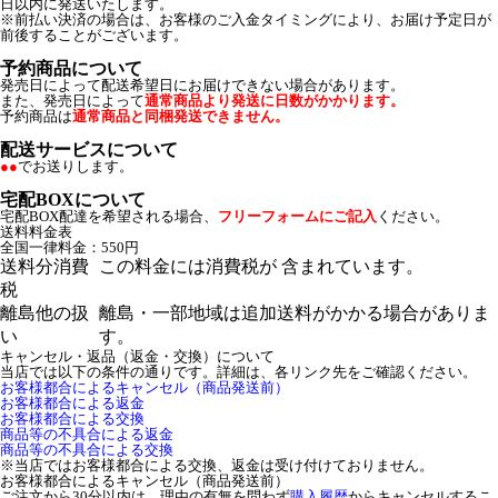
日以内に発送いたします。
※前払い決済の場合は、お客様のご入金タイミングにより、お届け予定日が
前後することがございます。
予約商品について
発売日によって配送希望日にお届けできない場合があります。
また、発売日によって
通常商品より発送に日数がかかります。
予約商品は
通常商品と同梱発送できません。
配送サービスについて
●●
でお送りします。
宅配BOXについて
宅配BOX配達を希望される場合、
フリーフォームにご記入
ください。
送料料金表
全国一律料金：550円
送料分消費
この料金には消費税が 含まれています。
税
離島他の扱
離島・一部地域は追加送料がかかる場合がありま
い
す。
キャンセル・返品（返金・交換）について
当店では以下の条件の通りです。詳細は、各リンク先をご確認ください。
お客様都合によるキャンセル（商品発送前）
お客様都合による返金
お客様都合による交換
商品等の不具合による返金
商品等の不具合による交換
※当店ではお客様都合による交換、返金は受け付けておりません。
お客様都合によるキャンセル（商品発送前）
ご注文から30分以内は、理由の有無を問わず
購入履歴
からキャンセルするこ