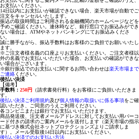
お支払いに関するご案内メールに記載の金額をご確認のうえ、
お支払いください。
14日以内にお支払いが確認できない場合、楽天市場が自動でご
注文をキャンセルいたします。
振込の取扱時間はご利用される金融機関のホームページなどを
予めご確認ください。連休時など、銀行窓口でお振込みができ
ない場合は、ATMやネットバンキングにてお振込みくださ
い。
誠に勝手ながら、振込手数料はお客様のご負担でお願いいたし
ます。
※ご注文者様名義の口座よりお支払いください。ご注文者様以
外の名義でお支払いいただいた場合、お支払いの確認ができな
い場合がございます。
※銀行振込でのお支払いに関するお問い合わせは
楽天市場まで
ご連絡
ください。
後払い決済
【備考】
手数料：
250円
（請求書発行料）をお客様にご負担いただきま
す。
後払い決済ご利用規約
及び
個人情報の取扱いに係る事項
をご確
認いただき、ご同意のうえご利用ください。
各コンビニまたは銀行でお支払いいただけます。
商品発送後、注文者メールアドレスに対してお支払い用バーコ
ード付きの請求のご案内メールを送付します（楽天市場の指示
に基づき株式会社ネットプロテクションズよりご請求しま
す）。メール受取後14日以内にお支払いください。
後払い決済でのお支払い方法