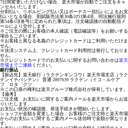
7日間変更いただけない場合、楽天市場が自動でご注文をキャ
ンセルいたします。
分割払い、リボルビング払い又はボーナス一括払いによるお支
払いとなる場合、割賦販売法第30条2の3第4項、同法施行規則
第54条1項各号に定められた事項は、注文確認後の自動配信メ
ールにより交付します。
※ご注文の際にお客様の本人確認（電話確認等）をお願いする
場合もございます。
※お客様と異なる名義のクレジットカードはご利用いただけま
せん。
※決済システム上、クレジットカード利用控は発行しておりま
せん。
※クレジットカードでのお支払いに関するお問い合わせは
楽天
市場までご連絡
ください。
銀行振込
【振込先】楽天銀行（ラクテンギンコウ）楽天市場支店（ラク
テンイチバシテン） 普通 2897639 ラクテン（イコ－ルケア
フ゜ロタ゛クツ
※この口座の権利は楽天グループ株式会社が保有しています。
【備考】
ご注文後、お支払いに関するご案内メールを楽天市場からお送
りいたします。
お支払い状況の確認後、発送手続きが開始いたします。
ショップが金額を変更した場合、お客様のご注文時と楽天市場
からのお支払いに関するご案内メール送信時で金額が異なりま
す。