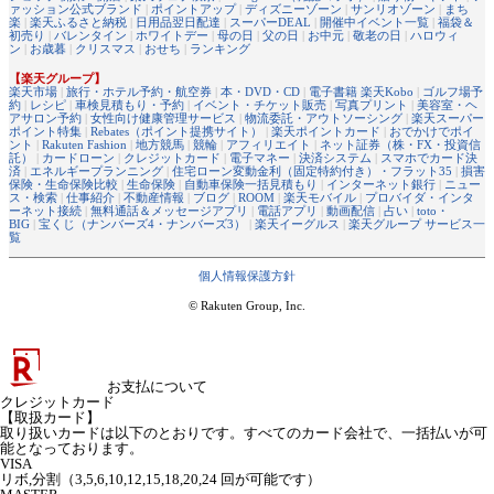
ァッション公式ブランド
|
ポイントアップ
|
ディズニーゾーン
|
サンリオゾーン
|
まち
楽
|
楽天ふるさと納税
|
日用品翌日配達
|
スーパーDEAL
|
開催中イベント一覧
|
福袋＆
初売り
|
バレンタイン
|
ホワイトデー
|
母の日
|
父の日
|
お中元
|
敬老の日
|
ハロウィ
ン
|
お歳暮
|
クリスマス
|
おせち
|
ランキング
【楽天グループ】
楽天市場
|
旅行・ホテル予約・航空券
|
本・DVD・CD
|
電子書籍 楽天Kobo
|
ゴルフ場予
約
|
レシピ
|
車検見積もり・予約
|
イベント・チケット販売
|
写真プリント
|
美容室・ヘ
アサロン予約
|
女性向け健康管理サービス
|
物流委託・アウトソーシング
|
楽天スーパー
ポイント特集
|
Rebates（ポイント提携サイト）
|
楽天ポイントカード
|
おでかけでポイ
ント
|
Rakuten Fashion
|
地方競馬
|
競輪
|
アフィリエイト
|
ネット証券（株・FX・投資信
託）
|
カードローン
|
クレジットカード
|
電子マネー
|
決済システム
|
スマホでカード決
済
|
エネルギープランニング
|
住宅ローン変動金利（固定特約付き）・フラット35
|
損害
保険・生命保険比較
|
生命保険
|
自動車保険一括見積もり
|
インターネット銀行
|
ニュー
ス・検索
|
仕事紹介
|
不動産情報
|
ブログ
|
ROOM
|
楽天モバイル
|
プロバイダ・インタ
ーネット接続
|
無料通話＆メッセージアプリ
|
電話アプリ
|
動画配信
|
占い
|
toto・
BIG
|
宝くじ（ナンバーズ4・ナンバーズ3）
|
楽天イーグルス
|
楽天グループ サービス一
覧
個人情報保護方針
© Rakuten Group, Inc.
お支払について
クレジットカード
【取扱カード】
取り扱いカードは以下のとおりです。すべてのカード会社で、一括払いが可
能となっております。
VISA
リボ,分割（3,5,6,10,12,15,18,20,24 回が可能です）