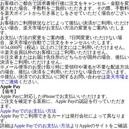
お客様のご都合で請求書発行後に注文をキャンセル・金額を変
更された場合、手数料をご負担いただきます。その際、手数料
を楽天ポイントから引き落としをさせていただく場合がござい
ます。
お客様のご利用状況などによって後払い決済がご利用いただけ
ない場合、楽天市場がお支払い方法の変更をご案内いたしま
す。
お支払い方法の変更をご案内後、7日間変更いただけない場
合、楽天市場が自動でご注文をキャンセルいたします。
※54,000円（税込）以上のご注文にはご利用いただけません。
※楽天会員以外のお客様にはご利用いただけません。
※注文者またはお届け先住所のどちらかが国外の場合、後払い
決済をご利用いただけません。
※メール便等のお受け取り時に受領印や署名が不要な配送方法
の場合、後払い決済をご利用いただけない場合がございます。
※後払い決済でのお支払いに関するお問い合わせは
楽天市場ま
でご連絡
ください。
Apple Pay
【備考】
Apple Payに対応したiPhoneでお支払いいただけます。
ご注文を確定する直前に、Apple Payの認証を行っていただき
ます。
Apple Payでのお支払い方法
Apple Payでご利用できるカードは発行会社によって異なりま
す。
詳細は
Apple Payでのお支払い方法
よりAppleのサイトをご確認