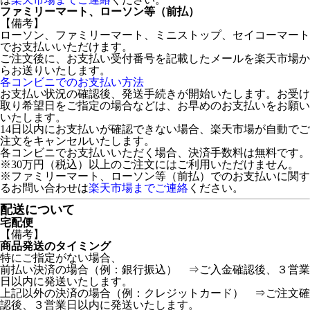
ファミリーマート、ローソン等（前払）
【備考】
ローソン、ファミリーマート、ミニストップ、セイコーマート
でお支払いいただけます。
ご注文後に、お支払い受付番号を記載したメールを楽天市場か
らお送りいたします。
各コンビニでのお支払い方法
お支払い状況の確認後、発送手続きが開始いたします。お受け
取り希望日をご指定の場合などは、お早めのお支払いをお願い
いたします。
14日以内にお支払いが確認できない場合、楽天市場が自動でご
注文をキャンセルいたします。
各コンビニでお支払いいただく場合、決済手数料は無料です。
※30万円（税込）以上のご注文にはご利用いただけません。
※ファミリーマート、ローソン等（前払）でのお支払いに関す
るお問い合わせは
楽天市場までご連絡
ください。
配送について
宅配便
【備考】
商品発送のタイミング
特にご指定がない場合、
前払い決済の場合（例：銀行振込） ⇒ご入金確認後、３営業
日以内に発送いたします。
上記以外の決済の場合（例：クレジットカード） ⇒ご注文確
認後、３営業日以内に発送いたします。