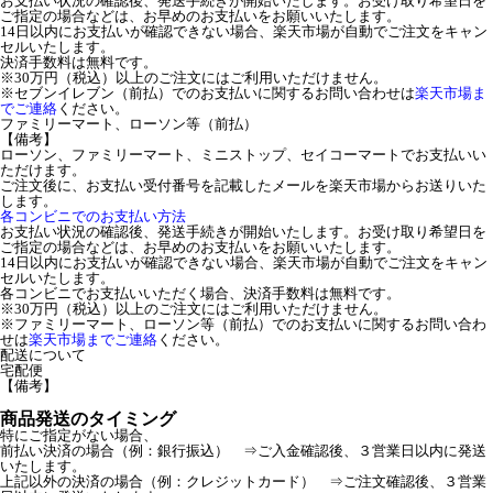
お支払い状況の確認後、発送手続きが開始いたします。お受け取り希望日を
ご指定の場合などは、お早めのお支払いをお願いいたします。
14日以内にお支払いが確認できない場合、楽天市場が自動でご注文をキャン
セルいたします。
決済手数料は無料です。
※30万円（税込）以上のご注文にはご利用いただけません。
※セブンイレブン（前払）でのお支払いに関するお問い合わせは
楽天市場ま
でご連絡
ください。
ファミリーマート、ローソン等（前払）
【備考】
ローソン、ファミリーマート、ミニストップ、セイコーマートでお支払いい
ただけます。
ご注文後に、お支払い受付番号を記載したメールを楽天市場からお送りいた
します。
各コンビニでのお支払い方法
お支払い状況の確認後、発送手続きが開始いたします。お受け取り希望日を
ご指定の場合などは、お早めのお支払いをお願いいたします。
14日以内にお支払いが確認できない場合、楽天市場が自動でご注文をキャン
セルいたします。
各コンビニでお支払いいただく場合、決済手数料は無料です。
※30万円（税込）以上のご注文にはご利用いただけません。
※ファミリーマート、ローソン等（前払）でのお支払いに関するお問い合わ
せは
楽天市場までご連絡
ください。
配送について
宅配便
【備考】
商品発送のタイミング
特にご指定がない場合、
前払い決済の場合（例：銀行振込） ⇒ご入金確認後、３営業日以内に発送
いたします。
上記以外の決済の場合（例：クレジットカード） ⇒ご注文確認後、３営業