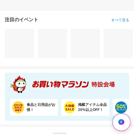
注目のイベント
すべて見る
食品と日用品がお
掲載アイテム全品
日
得！
20%以上OFF！
ポ