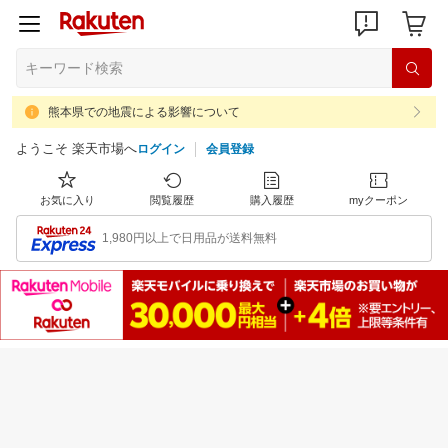
熊本県での地震による影響について
ようこそ 楽天市場へ
ログイン
会員登録
お気に入り
閲覧履歴
購入履歴
myクーポン
1,980円以上で日用品が送料無料