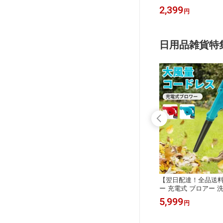
 20c
供靴 おしゃれ シューズ 子供用 スポ
滑りにくい 面ファスナ
3,550
2,399
円
円
ブルー 2
ーツサンダル 20cm ビーチサンダル
やすい ビーチサンダル
 アウトド
グリーン ブルー 21cm 子ども アクア
通学 旅行 アウトドア 1
ソ 通気性
シューズ アウトドア 滑り止め 軽くて
柔らかいソ 通気性 屈曲性
日用品雑貨特
】高圧洗
【80×40CM 超大型！日本人のデスク
【翌日配達！全品送
除 軽量
にぴったり! 全品送料無料】デスクマ
ー 充電式 ブロアー 洗
掃除 床
ット 防縮 マット ゲーミング デスク
風と集じんの1台2役
2,998
5,999
円
円
汚れ 黒
おしゃれ 防滑 オフィス 大型 おしゃ
一2個搭載 最強 コ
外壁 バッ
れ マウスパッド レザー調 光学式マウ
ハンディ 充電式ブロワ
ボックス
ス対応 グリーン ブラック パソコン
水飛ばし 電動ブロワー