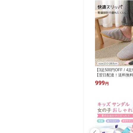
【3足500円OFF / 4
【翌日配達！送料無
ーズ レディース メン
999
円
こもこ スリッパ 冬 
き冬用 防寒 滑り止め
付き かかとありサボ
グシューズ 冷え対策
子供 無地防音