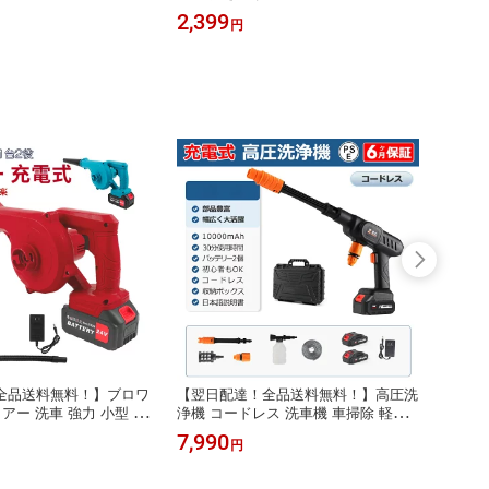
気 面ファスナー 2本ベル
ューズ 子供用 スポーツサンダル 20c
供靴 
2,399
3,55
円
 柔らかい ビーチサンダ
m ビーチサンダル グリーン ブルー 2
ーツサ
園 通学 アウトドア
1cm 子ども アクアシューズ アウトド
グリー
ア 滑り止め 軽くて柔らかいソ 通気性
シュー
屈曲性
柔らか
全品送料無料！】ブロワ
【翌日配達！全品送料無料！】高圧洗
【80
アー 洗車 強力 小型 送
浄機 コードレス 洗車機 車掃除 軽量
にぴっ
台2役 大容量バッテリ
外壁 ベランダ 玄関掃除 網戸掃除 床
ット 
7,990
2,99
円
強 コードレスブロワー
掃除 外壁 階段 換気扇掃除 油汚れ 黒
おしゃ
式ブロワ ミニ 無段変速
ずみ 床掃除 水垢 外壁 階段 外壁 バッ
れ マ
ブロワー 落ち葉 清掃
テリー2個付き 充電式 収納ボックス
ス対応