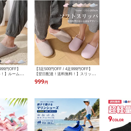
足999円OFF】
【3足500円OFF / 4足999円OFF】
料！】ルームシュ
【翌日配達！送料無料！】スリッパ
ズ ふわふわ も
冬用 ルームシューズ レディース メン
999
円
おしゃれ ボア付
ズ 防音設計 大きいサイズ 来客用 洗
あったか ファー
える 消臭 室内 スリッパ おしゃれ も
シューズ クロッ
こもこ 可愛い あったか サンダル オ
 キッズオフィス
フィス シューズ 疲れない 超軽量 ボ
ア ルームスリッパ