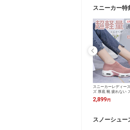
ウォッシ
シンプル 無地 かわいい 防水
集塵機 掃除機 送風機
スニーカー特
掃除 PSE認証
レディー
スニーカー ウォーキングシューズ ス
スニーカーレディース
ズ 厚底
リッポン かかとなし スニーカー スリ
ズ 厚底 靴 疲れない
れ かわい
ッパ サンダルウォーキングシューズ
し ジム ダイエットシ
2,399
2,899
円
円
ットシュー
ランニングシューズ オフ ィスサンダ
ンニング ウォーキング
ズクッシ
ル ストレッチ シューズ 静音作業履き
いい 人気 通気性 シ
ニーカー
レディース 男女兼用 厚底 美脚 歩き
おすすめ 散歩 防滑ス
やすい 履きやすい
い 甲高 幅広
スノーシュー