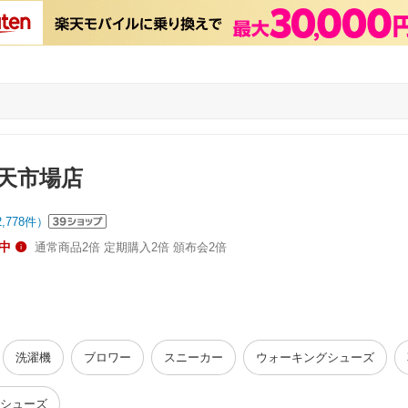
楽天市場店
2,778
件）
中
通常商品2倍 定期購入2倍 頒布会2倍
洗濯機
ブロワー
スニーカー
ウォーキングシューズ
シューズ