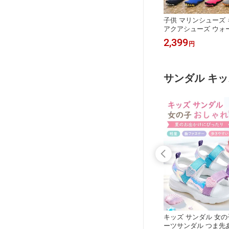
 水陸両
【送料無料！】レインブーツ ゴム シ
子供 マリンシューズ 
人 アク
ョット ブーツ 雨靴 メンズ レディー
アクアシューズ ウォ
ーズ 靴
ス 梅雨 ユニセックス コンパクト イ
男の子 女の子 軽量 
2,799
2,399
円
円
シュ 花
ンナー付き 滑り止め 防水 蒸れにくい
くい 排水 ビーチシュ
ュノーケリ
歩きやすい 履きやすい おしゃれ ラバ
ル 水遊び 砂浜 アウ
ー 軽量 柔らかい きれいめ 雨 雪 滑り
にくい 耐摩耗 持ち運び 27cm
サンダル キッ
の子 女
【全品送料無料】サンダル キッズ ジ
キッズ サンダル 女の
ゃれ シ
ュニア 男の子 女の子 歩きやすい 子
ーツサンダル つま先あ