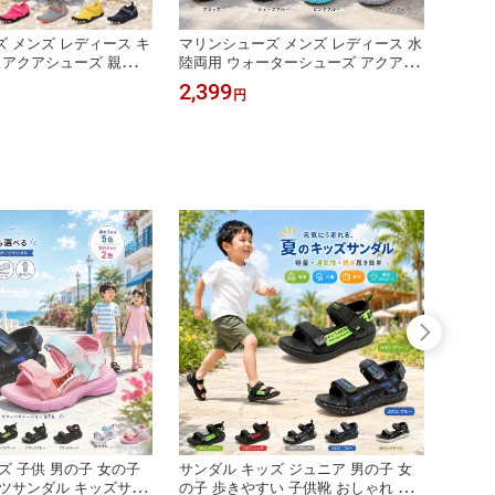
 メンズ レディース キ
マリンシューズ メンズ レディース 水
【送料
 アクアシューズ 親子
陸両用 ウォーターシューズ アクアシ
トレー
ーズ 軽量 速乾 通気
ューズ 男女兼用 軽量 速乾 通気 排水
ニング
2,399
2,19
円
水 ビーチシューズ 海
滑りにくい 柔らかい ビーチシューズ
動靴 
遊び 旅行 アウトドア
海 川 プール 水遊び 旅行
ーカー
スポー
動 ヨ
ズ 子供 男の子 女の子
サンダル キッズ ジュニア 男の子 女
【全品
ツサンダル キッズサン
の子 歩きやすい 子供靴 おしゃれ シ
ュニア