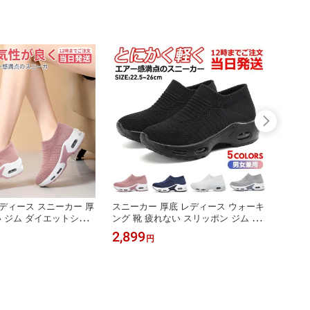
 送風機 庭掃除 年末大
PSE認証 エアコン ハンディウォッシ
シンプ
ャー
ディース スニーカー 厚
スニーカー 厚底 レディース ウォーキ
ウォー
い ジム ダイエットシュ
ング 靴 疲れない スリッポン ジム ダ
ース 
ースシューズ ランニング
イエットシューズ 軽量 ナースシュー
エアク
2,899
3,50
円
おしゃれ かわいい 人気
ズ ランニング おしゃれ かわいい 人
ローカ
ズクッション おすすめ
気 通気性 シューズクッション おすす
カジュ
ーカー 紐なし 蒸れない
め 散歩 防滑スニーカー 紐なし 蒸れ
ない 甲高 幅広