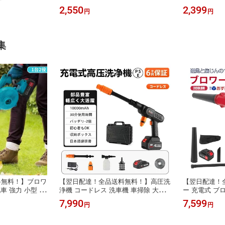
ー 屈曲性 歩き
ーカー シューズかわいい 子供靴 かわ
ダル 軽量 通
2,550
2,399
円
円
 水遊び 通園
いい ベビー キッズサンダル ウォータ
ト 滑りにくい
8cm-24cm
ーシューズ 遊び着 屈曲性 ビーチサン
ル 水遊び 通
ダル 子ども マジックテープ アウトド
ア 真夏靴蒸れにくい
集
料無料！】ブロワ
【翌日配達！全品送料無料！】高圧洗
【翌日配達！
車 強力 小型 送
浄機 コードレス 洗車機 車掃除 大掃
ー 充電式 ブロ
 大容量バッテリ
除 軽量 家庭用 外壁 ベランダ 玄関掃
風と集じんの1
7,990
7,599
円
円
ードレスブロワー
除 網戸掃除 床掃除 外壁 階段 換気扇
一2個搭載 最
 ミニ 無段変速
掃除 油汚れ 黒ずみ 床掃除 水垢 階段
ハンディ 充電
 落ち葉 清掃
バッテリー2個付き 充電式 収納ボッ
水飛ばし 電動