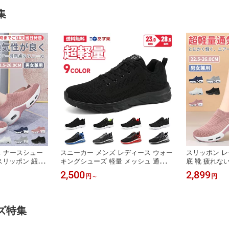
 庭掃除 年末大
クス PSE認証 エアコン ハンディウォ
集塵機 掃除機
集
ッシャー
掃除 PSE認証
 ナースシュー
スニーカー メンズ レディース ウォー
スリッポン レ
 スリッポン 紐な
キングシューズ 軽量 メッシュ 通気
底 靴 疲れな
ューズ 軽量 ラ
エアクッション 滑りにくい ローカッ
ーズ 軽量 ナ
2,500
2,899
円
～
円
 おしゃれ かわ
ト 幅広 甲高 カジュアル 通勤 通学 立
ウォーキング 
ューズクッション
ち仕事 ジム 男女兼用
通気性 シュー
ニーカー 蒸れな
散歩 防滑スニ
甲高
ズ特集