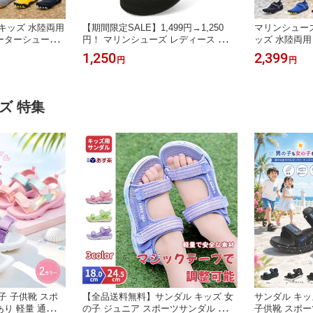
キッズ 水陸両用
【期間限定SALE】1,499円→1,250
マリンシューズ
ーターシューズ
円！ マリンシューズ レディース ビー
ッズ 水陸両用
速乾 通気 滑りに
チシューズ ウォーターシューズ アク
ウォーターシュ
1,250
2,399
円
円
ーズ 海 川 プー
アシューズ ビーチサンダル フィット
滑りにくい 排
トドア 親子
ネス レディース メンズ水陸両用 アウ
川 プール 水
トドア シューズ ビーチサンダル ジュ
ニア 軽量 海水浴 サンダル
ズ 特集
子 子供靴 スポ
【全品送料無料】サンダル キッズ 女
サンダル キッ
り 軽量 通気
の子 ジュニア スポーツサンダル スニ
子供靴 スポー