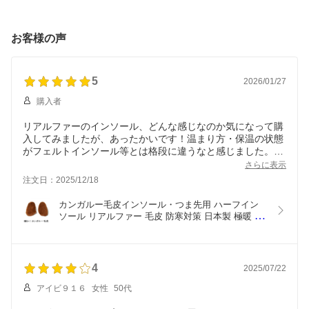
適 柔らかい 軽量 2色 メ
ツ 春ブーツ 夏ブーツ バ
サイズ調節 低反発クッシ
ンズ ビジネスシューズ
ックファスナー 痛くない
ョン
オフィスサンダル スリッ
大人のシアー お出かけブ
お客様の声
パ 革靴 紳士靴 足ムレ防
ーツ 透け メッシュ レデ
止 クールビズ 通気性 職
ィース スプリングブーツ
人手作り 送料無料 かか
ショートブーツ 上品 お
となし デスクワーク 職
しゃれ きれいめ
5
2026/01/27
場 会社
購入者
リアルファーのインソール、どんな感じなのか気になって購
入してみましたが、あったかいです！温まり方・保温の状態
がフェルトインソール等とは格段に違うなと感じました。買
ってよかったです！
さらに表示
注文日：2025/12/18
カンガルー毛皮インソール・つま先用 ハーフイン
ソール リアルファー 毛皮 防寒対策 日本製 極暖 暖
かい インソール つま先 冷え性 中敷 靴 ファー ボア 
あたたか足元 天然 温活 ブーツ 防寒 末端冷え性 寒
い 冬 即暖  衝撃吸収 保温 あったか 調整可能
4
2025/07/22
アイビ９１６
女性
50代