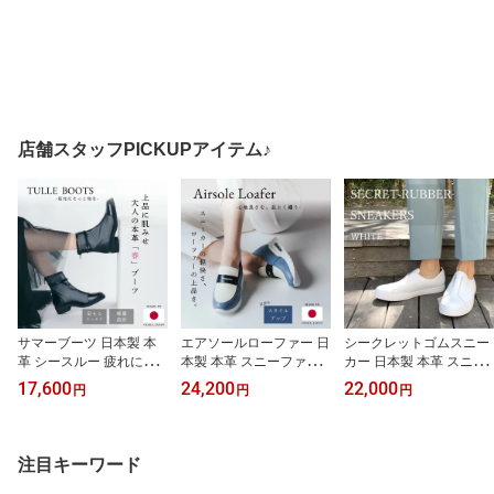
店舗スタッフPICKUPアイテム♪
サマーブーツ 日本製 本
エアソールローファー 日
シークレットゴムスニー
革 シースルー 疲れにく
本製 本革 スニーファー
カー 日本製 本革 スニー
い 歩きやすい 美脚 3E 3.
上品 全3色 スニーカー 歩
カー スリッポン レディ
17,600
24,200
22,000
円
円
円
5cmヒール チュールブー
きやすい 痛くない 3E き
ース カジュアル シンプ
ツ 春ブーツ 夏ブーツ バ
れいめ おしゃれ カジュ
ル ミニマル 上品 きれい
ックファスナー 痛くない
アル 高級 レザースニー
め おしゃれ 3E レザース
大人のシアー お出かけブ
カー レディース スリッ
ニーカー 痛くない 歩き
注目キーワード
ーツ 透け メッシュ レデ
ポン カップインソール
やすい 白底 牛革 高級 レ
ィース スプリングブーツ
婦人靴 履きやすい 脱ぎ
ディースシューズ 通勤