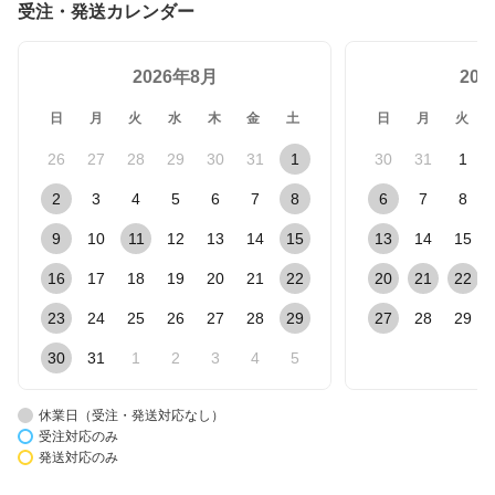
受注・発送カレンダー
2026年8月
20
日
月
火
水
木
金
土
日
月
火
26
27
28
29
30
31
1
30
31
1
2
3
4
5
6
7
8
6
7
8
9
10
11
12
13
14
15
13
14
15
16
17
18
19
20
21
22
20
21
22
23
24
25
26
27
28
29
27
28
29
30
31
1
2
3
4
5
休業日（受注・発送対応なし）
受注対応のみ
発送対応のみ