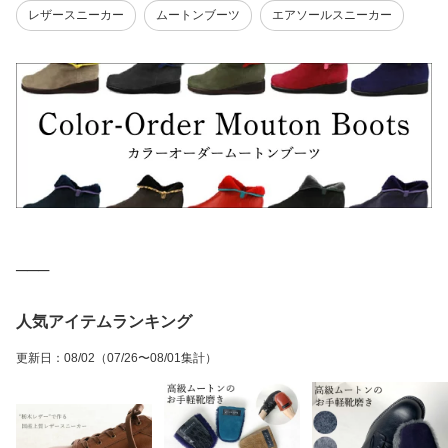
レザースニーカー
ムートンブーツ
エアソールスニーカー
ショートブーツ 上品 お
履き簡単 大きいサイズ
ビジネス カップインソー
しゃれ きれいめ
小さいサイズ 手作り
ル
───
人気アイテムランキング
更新日
：
08/02
（07/26〜08/01集計）