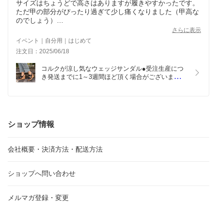
サイズはちょうどで高さはありますが履きやすかったです。
ただ甲の部分がぴったり過ぎて少し痛くなりました（甲高な
のでしょう）
それでもきちんと見えて、大人でも大丈夫でした。
さらに表示
イベント｜自分用｜はじめて
注文日：2025/06/18
コルクが涼し気なウェッジサンダル●受注生産につ
き発送までに1～3週間ほど頂く場合がございます。
コルクウェッジ サンダル 厚底 美脚 日本製 本革 
9cmヒール 2E レディース 婦人靴 ウェッジサンダ
ル バックストラップ コルク ヒール ウェッジソール 
上品 おしゃれ スタイルアップ 春 夏 秋 涼し気 お出
かけ グラディエーター ブラック 黒 本革
ショップ情報
会社概要・決済方法・配送方法
ショップへ問い合わせ
メルマガ登録・変更