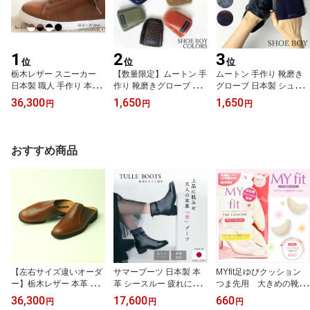
1
2
3
位
位
位
栃木レザー スニーカー
【数量限定】ムートン 手
ムートン 手作り 靴磨き
日本製 職人 手作り 本革
作り 靴磨きグローブ 日
グローブ 日本製 シュー
ビジネススニーカー カジ
本製 シューボーイ シュ
ボーイ シューケア リア
36,300
1,650
1,650
円
円
円
ュアル ドレスアップ ハ
ーケア リアルムートン
ルムートン グローブクロ
ンドメイド 柔らかい 軽
グローブクロス 革靴 手
ス 革靴 手入れ 本革 ベラ
量 4色 ビジネス 通勤 き
入れ 本革 ベラージオ バ
ージオ バッフィング グ
れいめ 革靴 紳士靴 メン
ッフィング グローブ シ
ローブ シャイニング ポ
おすすめ商品
ズ レディース ユニセッ
ャイニング ポリッシュグ
リッシュグローブ 仕上げ
クス 高級感 上品 ミニマ
ローブ 仕上げ ツヤ出し
ツヤ出し
ル レザースニーカー 送
料無料
【左右サイズ違いオーダ
サマーブーツ 日本製 本
MYfit足ゆびクッション
ー】栃木レザー 本革 メ
革 シースルー 疲れにく
つま先用 大きめの靴の
ンズサボ 日本製 ビジネ
い 歩きやすい 美脚 3E 3.
サイズ調整パッド ベー
36,300
17,600
660
円
円
円
ス サンダル 蒸れない 快
5cmヒール チュールブー
ジュ パッド サイズ調整