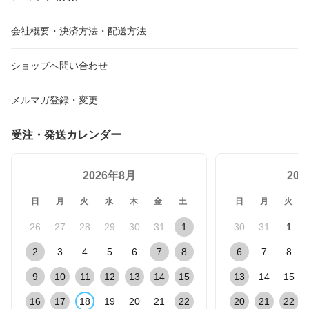
会社概要・決済方法・配送方法
ショップへ問い合わせ
メルマガ登録・変更
受注・発送カレンダー
2026年8月
20
日
月
火
水
木
金
土
日
月
火
26
27
28
29
30
31
1
30
31
1
2
3
4
5
6
7
8
6
7
8
9
10
11
12
13
14
15
13
14
15
16
17
18
19
20
21
22
20
21
22