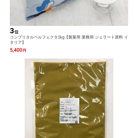
3
位
コンプリタルペルフェクタ1kg【製菓用 業務用 ジェラート原料 イ
タリア】
5,400
円