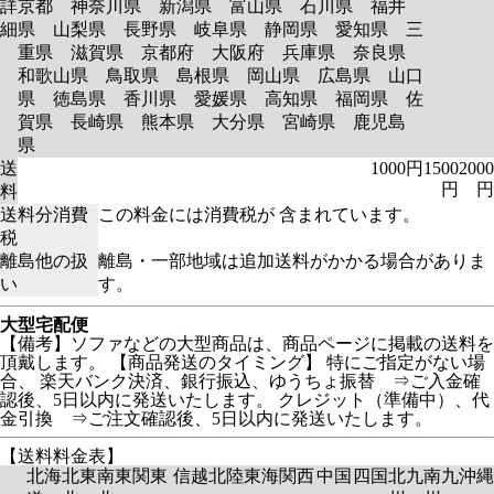
詳
京都 神奈川県 新潟県 富山県 石川県 福井
細
県 山梨県 長野県 岐阜県 静岡県 愛知県 三
重県 滋賀県 京都府 大阪府 兵庫県 奈良県
和歌山県 鳥取県 島根県 岡山県 広島県 山口
県 徳島県 香川県 愛媛県 高知県 福岡県 佐
賀県 長崎県 熊本県 大分県 宮崎県 鹿児島
県
送
1000円
1500
2000
円
円
料
送料分消費
この料金には消費税が 含まれています。
税
離島他の扱
離島・一部地域は追加送料がかかる場合がありま
い
す。
大型宅配便
【備考】ソファなどの大型商品は、商品ページに掲載の送料を
頂戴します。 【商品発送のタイミング】 特にご指定がない場
合、 楽天バンク決済、銀行振込、ゆうちょ振替 ⇒ご入金確
認後、5日以内に発送いたします。 クレジット（準備中）、代
金引換 ⇒ご注文確認後、5日以内に発送いたします。
【送料料金表】
北海
北東
南東
関東
信越
北陸
東海
関西
中国
四国
北九
南九
沖縄