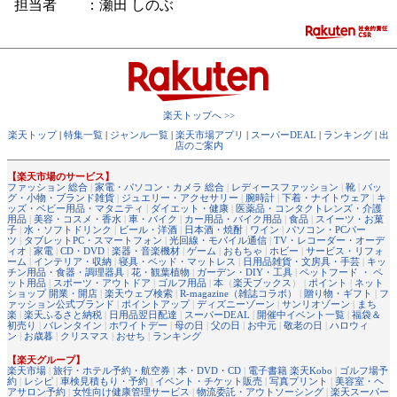
担当者 ：瀬田 しのぶ
楽天トップへ >>
楽天トップ
|
特集一覧
|
ジャンル一覧
|
楽天市場アプリ
|
スーパーDEAL
|
ランキング
|
出
店のご案内
【楽天市場のサービス】
ファッション 総合
|
家電・パソコン・カメラ 総合
|
レディースファッション
|
靴
|
バッ
グ・小物・ブランド雑貨
|
ジュエリー・アクセサリー
|
腕時計
|
下着・ナイトウェア
|
キ
ッズ・ベビー用品・マタニティ
|
ダイエット・健康
|
医薬品・コンタクトレンズ・介護
用品
|
美容・コスメ・香水
|
車・バイク
|
カー用品・バイク用品
|
食品
|
スイーツ・お菓
子
|
水・ソフトドリンク
|
ビール・洋酒
|
日本酒・焼酎
|
ワイン
|
パソコン・PCパー
ツ
|
タブレットPC・スマートフォン
|
光回線・モバイル通信
|
TV・レコーダー・オーデ
ィオ
|
家電
|
CD・DVD
|
楽器・音楽機材
|
ゲーム
|
おもちゃ
|
ホビー
|
サービス・リフォ
ーム
|
インテリア・収納
|
寝具・ベッド・マットレス
|
日用品雑貨・文房具・手芸
|
キッ
チン用品・食器・調理器具
|
花・観葉植物
|
ガーデン・DIY・工具
|
ペットフード ・ ペ
ット用品
|
スポーツ・アウトドア
|
ゴルフ用品
|
本
（
楽天ブックス
） |
ポイント
|
ネット
ショップ 開業・開店
|
楽天ウェブ検索
|
R-magazine（雑誌コラボ）
|
贈り物・ギフト
|
フ
ァッション公式ブランド
|
ポイントアップ
|
ディズニーゾーン
|
サンリオゾーン
|
まち
楽
|
楽天ふるさと納税
|
日用品翌日配達
|
スーパーDEAL
|
開催中イベント一覧
|
福袋＆
初売り
|
バレンタイン
|
ホワイトデー
|
母の日
|
父の日
|
お中元
|
敬老の日
|
ハロウィ
ン
|
お歳暮
|
クリスマス
|
おせち
|
ランキング
【楽天グループ】
楽天市場
|
旅行・ホテル予約・航空券
|
本・DVD・CD
|
電子書籍 楽天Kobo
|
ゴルフ場予
約
|
レシピ
|
車検見積もり・予約
|
イベント・チケット販売
|
写真プリント
|
美容室・ヘ
アサロン予約
|
女性向け健康管理サービス
|
物流委託・アウトソーシング
|
楽天スーパー