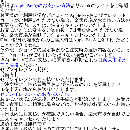
す。
詳細は
Apple Payでのお支払い方法
よりAppleのサイトをご確認
ください。
お客様のご利用状況などによってApple Payおよびクレジット
カードがご利用いただけない場合、楽天市場がお支払い方法の
変更をご案内、またはご注文をキャンセルいたします。
お支払い方法の変更をご案内後、7日間変更いただけない場
合、楽天市場が自動でご注文をキャンセルいたします。
iPhone以外の端末からのご購入時はApple Payをご利用いただく
ことができません。
その他、ショップの設定状況やご注文時の選択内容などによっ
て、Apple Payがご利用いただけない場合がございます。
※Apple Payでのお支払いに関するお問い合わせは
楽天市場ま
でご連絡
ください。
セブンイレブン（前払）
【備考】
セブンイレブンでお支払いいただけます。
ご注文後に、払込票番号および払込票のURLを記載したメー
ルを楽天市場からお送りいたします。
セブンイレブンでのお支払い方法
お支払い状況の確認後、発送手続きが開始いたします。お受け
取り希望日をご指定の場合などは、お早めのお支払いをお願い
いたします。
14日以内にお支払いが確認できない場合、楽天市場が自動でご
注文をキャンセルいたします。
決済手数料は無料です。
※30万円（税込）以上のご注文にはご利用いただけません。