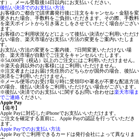
す）。メール受取後14日以内にお支払いください。
後払い決済でのお支払い方法
お客様のご都合で請求書発行後に注文をキャンセル・金額を変
更された場合、手数料をご負担いただきます。その際、手数料
を楽天ポイントから引き落としをさせていただく場合がござい
ます。
お客様のご利用状況などによって後払い決済がご利用いただけ
ない場合、楽天市場がお支払い方法の変更をご案内いたしま
す。
お支払い方法の変更をご案内後、7日間変更いただけない場
合、楽天市場が自動でご注文をキャンセルいたします。
※54,000円（税込）以上のご注文にはご利用いただけません。
※楽天会員以外のお客様にはご利用いただけません。
※注文者またはお届け先住所のどちらかが国外の場合、後払い
決済をご利用いただけません。
※メール便等のお受け取り時に受領印や署名が不要な配送方法
の場合、後払い決済をご利用いただけない場合がございます。
※後払い決済でのお支払いに関するお問い合わせは
楽天市場ま
でご連絡
ください。
Apple Pay
【備考】
Apple Payに対応したiPhoneでお支払いいただけます。
ご注文を確定する直前に、Apple Payの認証を行っていただき
ます。
Apple Payでのお支払い方法
Apple Payでご利用できるカードは発行会社によって異なりま