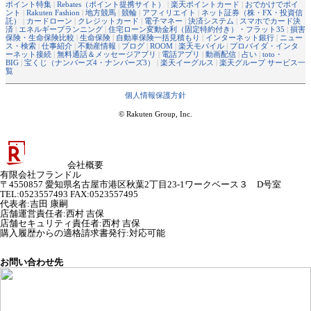
ポイント特集
|
Rebates（ポイント提携サイト）
|
楽天ポイントカード
|
おでかけでポイ
ント
|
Rakuten Fashion
|
地方競馬
|
競輪
|
アフィリエイト
|
ネット証券（株・FX・投資信
託）
|
カードローン
|
クレジットカード
|
電子マネー
|
決済システム
|
スマホでカード決
済
|
エネルギープランニング
|
住宅ローン変動金利（固定特約付き）・フラット35
|
損害
保険・生命保険比較
|
生命保険
|
自動車保険一括見積もり
|
インターネット銀行
|
ニュー
ス・検索
|
仕事紹介
|
不動産情報
|
ブログ
|
ROOM
|
楽天モバイル
|
プロバイダ・インタ
ーネット接続
|
無料通話＆メッセージアプリ
|
電話アプリ
|
動画配信
|
占い
|
toto・
BIG
|
宝くじ（ナンバーズ4・ナンバーズ3）
|
楽天イーグルス
|
楽天グループ サービス一
覧
個人情報保護方針
© Rakuten Group, Inc.
会社概要
有限会社フランドル
〒4550857 愛知県名古屋市港区秋葉2丁目23-1ワークベース３ D号室
TEL:0523557493 FAX:0523557495
代表者
:
吉田 康嗣
店舗運営責任者
:
西村 吉保
店舗セキュリティ責任者
:
西村 吉保
購入履歴からの適格請求書発行:対応可能
お問い合わせ先