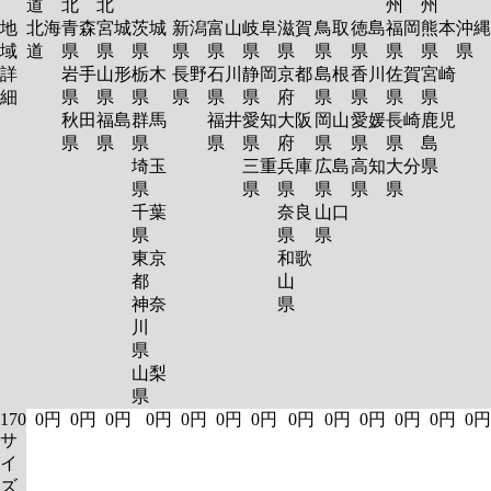
道
北
北
州
州
地
北海
青森
宮城
茨城
新潟
富山
岐阜
滋賀
鳥取
徳島
福岡
熊本
沖縄
域
道
県
県
県
県
県
県
県
県
県
県
県
県
詳
岩手
山形
栃木
長野
石川
静岡
京都
島根
香川
佐賀
宮崎
細
県
県
県
県
県
県
府
県
県
県
県
秋田
福島
群馬
福井
愛知
大阪
岡山
愛媛
長崎
鹿児
県
県
県
県
県
府
県
県
県
島
埼玉
三重
兵庫
広島
高知
大分
県
県
県
県
県
県
県
千葉
奈良
山口
県
県
県
東京
和歌
都
山
神奈
県
川
県
山梨
県
170
0円
0円
0円
0円
0円
0円
0円
0円
0円
0円
0円
0円
0円
サ
イ
ズ