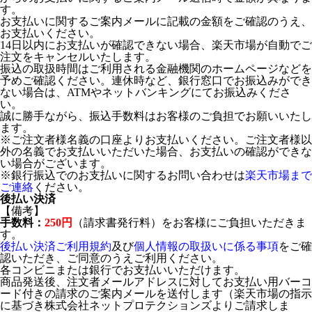
す。
お支払いに関するご案内メールに記載の金額をご確認のうえ、
お支払いください。
14日以内にお支払いが確認できない場合、楽天市場が自動でご
注文をキャンセルいたします。
振込の取扱時間はご利用される金融機関のホームページなどを
予めご確認ください。連休時など、銀行窓口でお振込みができ
ない場合は、ATMやネットバンキングにてお振込みくださ
い。
誠に勝手ながら、振込手数料はお客様のご負担でお願いいたし
ます。
※ご注文者様名義の口座よりお支払いください。ご注文者様以
外の名義でお支払いいただいた場合、お支払いの確認ができな
い場合がございます。
※銀行振込でのお支払いに関するお問い合わせは
楽天市場まで
ご連絡
ください。
後払い決済
【備考】
手数料：
250円
（請求書発行料）をお客様にご負担いただきま
す。
後払い決済ご利用規約
及び
個人情報の取扱いに係る事項
をご確
認いただき、ご同意のうえご利用ください。
各コンビニまたは銀行でお支払いいただけます。
商品発送後、注文者メールアドレスに対してお支払い用バーコ
ード付きの請求のご案内メールを送付します（楽天市場の指示
に基づき株式会社ネットプロテクションズよりご請求しま