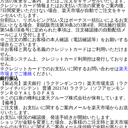
方法の変更をご案内、またはご注文をキャンセルいたします。
クレジットカード情報またはお支払い方法の変更をご案内後、
7日間変更いただけない場合、楽天市場が自動でご注文をキャ
ンセルいたします。
分割払い、リボルビング払い又はボーナス一括払いによるお支
払いとなる場合、割賦販売法第30条2の3第4項、同法施行規則
第54条1項各号に定められた事項は、注文確認後の自動配信メ
ールにより交付します。
※ご注文の際にお客様の本人確認（電話確認等）をお願いする
場合もございます。
※お客様と異なる名義のクレジットカードはご利用いただけま
せん。
※決済システム上、クレジットカード利用控は発行しておりま
せん。
※クレジットカードでのお支払いに関するお問い合わせは
楽天
市場までご連絡
ください。
銀行振込
【振込先】楽天銀行（ラクテンギンコウ）楽天市場支店（ラク
テンイチバシテン） 普通 2021741 ラクテン（ソフアセンモン
テンＲＯＹＡＬＳＯＦＡＳ
※この口座の権利は楽天グループ株式会社が保有しています。
【備考】
ご注文後、お支払いに関するご案内メールを楽天市場からお送
りいたします。
お支払い状況の確認後、発送手続きが開始いたします。
ショップが金額を変更した場合、お客様のご注文時と楽天市場
からのお支払いに関するご案内メール送信時で金額が異なりま