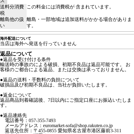
ズ
送料分消費
この料金には消費税が 含まれています。
税
離島他の扱
離島・一部地域は追加送料がかかる場合がありま
い
す。
海外配送について
当店は海外へ発送を行っていません
返品について
●返品を受け付ける条件
輸送時の事故のによる破損、初期不良品は返品可能です。 お
客様のご都合による返品、または交換は承っておりません。
●返品の送料・手数料の負担について
破損品及び初期不良品は、当社が負担いたします。
●返金について
返品商品到着確認後、7日以内にご指定口座にお振込いたしま
す。
●返品連絡先
電話番号：057-355-7493
メールアドレス：euromarket-sofa@shop.rakuten.co.jp
返送先住所：〒455-0855 愛知県名古屋市港区藤前3-311