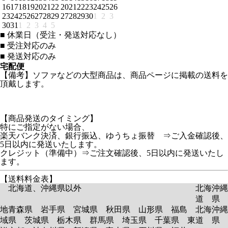
16
17
18
19
20
21
22
20
21
22
23
24
25
26
23
24
25
26
27
28
29
27
28
29
30
1
2
3
30
31
1
2
3
4
5
■
休業日（受注・発送対応なし）
■
受注対応のみ
■
発送対応のみ
宅配便
【備考】ソファなどの大型商品は、商品ページに掲載の送料を
頂戴します。
【商品発送のタイミング】
特にご指定がない場合、
楽天バンク決済、銀行振込、ゆうちょ振替 ⇒ご入金確認後、
5日以内に発送いたします。
クレジット（準備中）⇒ご注文確認後、5日以内に発送いたし
ます。
【送料料金表】
北海道、沖縄県以外
北海
沖縄
道
県
地
青森県 岩手県 宮城県 秋田県 山形県 福島
北海
沖縄
域
県 茨城県 栃木県 群馬県 埼玉県 千葉県 東
道
県