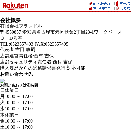
会社概要
有限会社フランドル
〒4550857 愛知県名古屋市港区秋葉2丁目23-1ワークベース
３ D号室
TEL:0523557493 FAX:0523557495
代表者:吉田 康嗣
店舗運営責任者:西村 吉保
店舗セキュリティ責任者:西村 吉保
購入履歴からの適格請求書発行:対応可能
お問い合わせ先
お問い合わせ対応時間
日
休業日
月
10:00 ～ 17:00
火
10:00 ～ 17:00
水
10:00 ～ 17:00
木
休業日
金
10:00 ～ 17:00
土
10:00 ～ 17:00