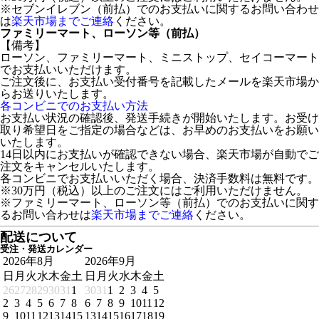
※セブンイレブン（前払）でのお支払いに関するお問い合わせ
は
楽天市場までご連絡
ください。
ファミリーマート、ローソン等（前払）
【備考】
ローソン、ファミリーマート、ミニストップ、セイコーマート
でお支払いいただけます。
ご注文後に、お支払い受付番号を記載したメールを楽天市場か
らお送りいたします。
各コンビニでのお支払い方法
お支払い状況の確認後、発送手続きが開始いたします。お受け
取り希望日をご指定の場合などは、お早めのお支払いをお願い
いたします。
14日以内にお支払いが確認できない場合、楽天市場が自動でご
注文をキャンセルいたします。
各コンビニでお支払いいただく場合、決済手数料は無料です。
※30万円（税込）以上のご注文にはご利用いただけません。
※ファミリーマート、ローソン等（前払）でのお支払いに関す
るお問い合わせは
楽天市場までご連絡
ください。
配送について
受注・発送カレンダー
2026年8月
2026年9月
日
月
火
水
木
金
土
日
月
火
水
木
金
土
26
27
28
29
30
31
1
30
31
1
2
3
4
5
2
3
4
5
6
7
8
6
7
8
9
10
11
12
9
10
11
12
13
14
15
13
14
15
16
17
18
19