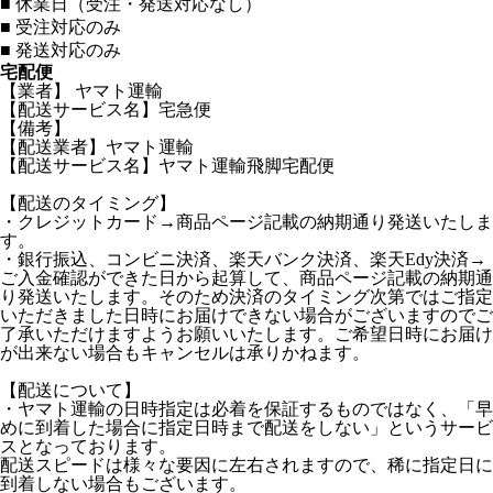
■
休業日（受注・発送対応なし）
■
受注対応のみ
■
発送対応のみ
宅配便
【業者】 ヤマト運輸
【配送サービス名】宅急便
【備考】
【配送業者】ヤマト運輸
【配送サービス名】ヤマト運輸飛脚宅配便
【配送のタイミング】
・クレジットカード→商品ページ記載の納期通り発送いたしま
す。
・銀行振込、コンビニ決済、楽天バンク決済、楽天Edy決済→
ご入金確認ができた日から起算して、商品ページ記載の納期通
り発送いたします。そのため決済のタイミング次第ではご指定
いただきました日時にお届けできない場合がございますのでご
了承いただけますようお願いいたします。ご希望日時にお届け
が出来ない場合もキャンセルは承りかねます。
【配送について】
・ヤマト運輸の日時指定は必着を保証するものではなく、「早
めに到着した場合に指定日時まで配送をしない」というサービ
スとなっております。
配送スピードは様々な要因に左右されますので、稀に指定日に
到着しない場合もございます。