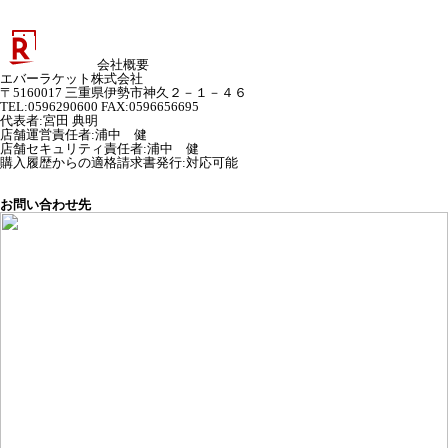
会社概要
エバーラケット株式会社
〒5160017 三重県伊勢市神久２－１－４６
TEL:0596290600 FAX:0596656695
代表者
:
宮田 典明
店舗運営責任者
:
浦中 健
店舗セキュリティ責任者
:
浦中 健
購入履歴からの適格請求書発行:対応可能
お問い合わせ先