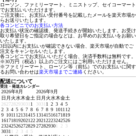
ローソン、ファミリーマート、ミニストップ、セイコーマート
でお支払いいただけます。
ご注文後に、お支払い受付番号を記載したメールを楽天市場か
らお送りいたします。
各コンビニでのお支払い方法
お支払い状況の確認後、発送手続きが開始いたします。お受け
取り希望日をご指定の場合などは、お早めのお支払いをお願い
いたします。
3日以内にお支払いが確認できない場合、楽天市場が自動でご
注文をキャンセルいたします。
各コンビニでお支払いいただく場合、決済手数料は無料です。
※30万円（税込）以上のご注文にはご利用いただけません。
※ファミリーマート、ローソン等（前払）でのお支払いに関す
るお問い合わせは
楽天市場までご連絡
ください。
配送について
受注・発送カレンダー
2026年8月
2026年9月
日
月
火
水
木
金
土
日
月
火
水
木
金
土
26
27
28
29
30
31
1
30
31
1
2
3
4
5
2
3
4
5
6
7
8
6
7
8
9
10
11
12
9
10
11
12
13
14
15
13
14
15
16
17
18
19
16
17
18
19
20
21
22
20
21
22
23
24
25
26
23
24
25
26
27
28
29
27
28
29
30
1
2
3
30
31
1
2
3
4
5