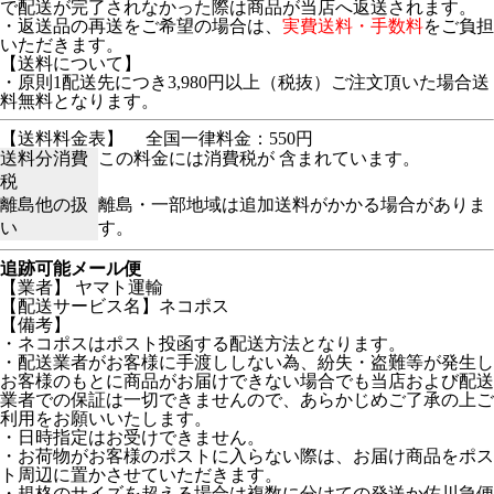
で配送が完了されなかった際は商品が当店へ返送されます。
・返送品の再送をご希望の場合は、
実費送料・手数料
をご負担
いただきます。
【送料について】
・原則1配送先につき3,980円以上（税抜）ご注文頂いた場合送
料無料となります。
【送料料金表】
全国一律料金：550円
送料分消費
この料金には消費税が 含まれています。
税
離島他の扱
離島・一部地域は追加送料がかかる場合がありま
い
す。
追跡可能メール便
【業者】 ヤマト運輸
【配送サービス名】ネコポス
【備考】
・ネコポスはポスト投函する配送方法となります。
・配送業者がお客様に手渡ししない為、紛失・盗難等が発生し
お客様のもとに商品がお届けできない場合でも当店および配送
業者での保証は一切できませんので、あらかじめご了承の上ご
利用をお願いいたします。
・日時指定はお受けできません。
・お荷物がお客様のポストに入らない際は、お届け商品をポス
ト周辺に置かさせていただきます。
・規格のサイズを超える場合は複数に分けての発送か佐川急便