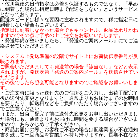
・佐川急便の日時指定は必着を保証するものではなく、「早め
に到着した場合に指定日時まで配送をしない」というサービス
となっております。
配送スピードは様々な要因に左右されますので、稀に指定日に
到着しない場合もございます。
指定日に到着しなかった場合でもキャンセル、返品は承りかね
ますのでその点ご了承の上ご注文をお願いいたします。
・発送準備が整いましたら、『発送のご案内メール』にてご連
絡させていただきます。
・システム上発送準備の段階でサイト上にお荷物伝票番号が反
映されます。
ご照会いただきましても発送前の場合『該当なし』などと表示
されますが、発送次第『発送のご案内メール』を送信させてい
ただきます。
その後でしたら照会可能となりますのでご確認をお願いいしま
す。
・ご注文時に誤った送付先のご住所をご入力し、出荷手配完了
後の送付先変更となりますと、通常よりもお届けまでのお時間
を要したり、転送料などをご負担いただく場合がございますの
でご注意ください。
（また、出荷手配完了前に送付先変更をお申し出いただきまし
た場合にも、通常よりもお届けに時間を要する場合がございま
すので、あらかじめご了承ください。）
・商品お届けの際、お客様ご不在の場合は配達業者が不在通知
書を残して一旦商品を営業所へ持ち帰りますが、長期不在など