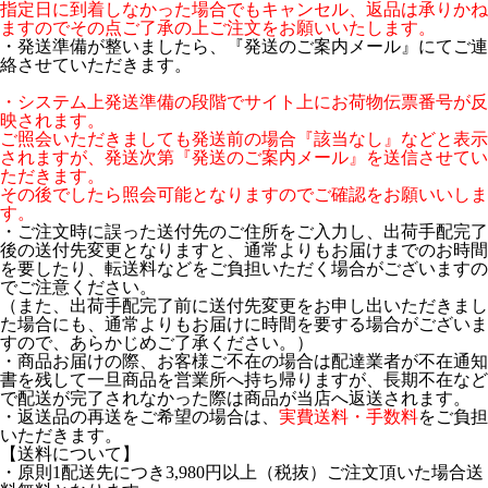
指定日に到着しなかった場合でもキャンセル、返品は承りかね
ますのでその点ご了承の上ご注文をお願いいたします。
・発送準備が整いましたら、『発送のご案内メール』にてご連
絡させていただきます。
・システム上発送準備の段階でサイト上にお荷物伝票番号が反
映されます。
ご照会いただきましても発送前の場合『該当なし』などと表示
されますが、発送次第『発送のご案内メール』を送信させてい
ただきます。
その後でしたら照会可能となりますのでご確認をお願いいしま
す。
・ご注文時に誤った送付先のご住所をご入力し、出荷手配完了
後の送付先変更となりますと、通常よりもお届けまでのお時間
を要したり、転送料などをご負担いただく場合がございますの
でご注意ください。
（また、出荷手配完了前に送付先変更をお申し出いただきまし
た場合にも、通常よりもお届けに時間を要する場合がございま
すので、あらかじめご了承ください。）
・商品お届けの際、お客様ご不在の場合は配達業者が不在通知
書を残して一旦商品を営業所へ持ち帰りますが、長期不在など
で配送が完了されなかった際は商品が当店へ返送されます。
・返送品の再送をご希望の場合は、
実費送料・手数料
をご負担
いただきます。
【送料について】
・原則1配送先につき3,980円以上（税抜）ご注文頂いた場合送