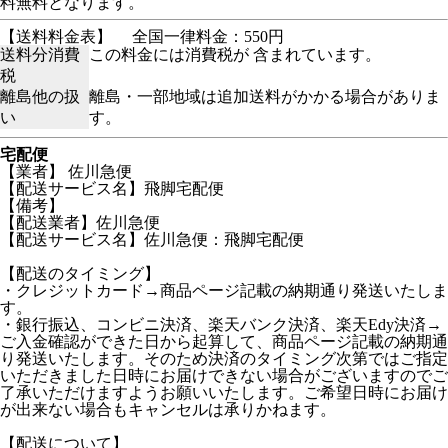
料無料となります。
【送料料金表】
全国一律料金：550円
送料分消費
この料金には消費税が 含まれています。
税
離島他の扱
離島・一部地域は追加送料がかかる場合がありま
い
す。
宅配便
【業者】 佐川急便
【配送サービス名】飛脚宅配便
【備考】
【配送業者】佐川急便
【配送サービス名】佐川急便：飛脚宅配便
【配送のタイミング】
・クレジットカード→商品ページ記載の納期通り発送いたしま
す。
・銀行振込、コンビニ決済、楽天バンク決済、楽天Edy決済→
ご入金確認ができた日から起算して、商品ページ記載の納期通
り発送いたします。そのため決済のタイミング次第ではご指定
いただきました日時にお届けできない場合がございますのでご
了承いただけますようお願いいたします。ご希望日時にお届け
が出来ない場合もキャンセルは承りかねます。
【配送について】