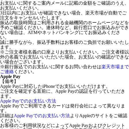
お支払いに関するご案内メールに記載の金額をご確認のうえ、
お支払いください。
3日以内にお支払いが確認できない場合、楽天市場が自動でご
注文をキャンセルいたします。
振込の取扱時間はご利用される金融機関のホームページなどを
予めご確認ください。連休時など、銀行窓口でお振込みができ
ない場合は、ATMやネットバンキングにてお振込みくださ
い。
誠に勝手ながら、振込手数料はお客様のご負担でお願いいたし
ます。
※ご注文者様名義の口座よりお支払いください。ご注文者様以
外の名義でお支払いいただいた場合、お支払いの確認ができな
い場合がございます。
※銀行振込でのお支払いに関するお問い合わせは
楽天市場まで
ご連絡
ください。
Apple Pay
【備考】
Apple Payに対応したiPhoneでお支払いいただけます。
ご注文を確定する直前に、Apple Payの認証を行っていただき
ます。
Apple Payでのお支払い方法
Apple Payでご利用できるカードは発行会社によって異なりま
す。
詳細は
Apple Payでのお支払い方法
よりAppleのサイトをご確認
ください。
お客様のご利用状況などによってApple Payおよびクレジット