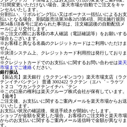
7日間変更いただけない場合、楽天市場が自動でご注文をキャ
ンセルいたします。
分割払い、リボルビング払い又はボーナス一括払いによるお支
払いとなる場合、割賦販売法第30条2の3第4項、同法施行規則
第54条1項各号に定められた事項は、注文確認後の自動配信メ
ールにより交付します。
※ご注文の際にお客様の本人確認（電話確認等）をお願いする
場合もございます。
※お客様と異なる名義のクレジットカードはご利用いただけま
せん。
※決済システム上、クレジットカード利用控は発行しておりま
せん。
※クレジットカードでのお支払いに関するお問い合わせは
楽天
市場までご連絡
ください。
銀行振込
【振込先】楽天銀行（ラクテンギンコウ）楽天市場支店（ラク
テンイチバシテン） 普通 3002422 ラクテン（エハ゛－ラケツ
ト２コ゛ウカンラクテンイチハ゛テン
※この口座の権利は楽天グループ株式会社が保有しています。
【備考】
ご注文後、お支払いに関するご案内メールを楽天市場からお送
りいたします。
お支払い状況の確認後、発送手続きが開始いたします。
ショップが金額を変更した場合、お客様のご注文時と楽天市場
からのお支払いに関するご案内メール送信時で金額が異なりま
す。