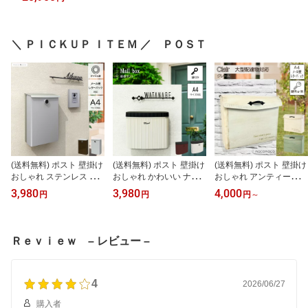
送料無料【Verona type-01】
＼ ＰＩＣＫＵＰ ＩＴＥＭ ／ ＰＯＳＴ
(送料無料) ポスト 壁掛け
(送料無料) ポスト 壁掛け
(送料無料) ポスト 壁掛け
おしゃれ ステンレス 北
おしゃれ かわいい ナチ
おしゃれ アンティーク
欧 モダン シック 無地 レ
ュラル 郵便ポスト キー
ステンレス 北欧 鍵なし
3,980
3,980
4,000
円
円
円
～
ターパック対応 郵便ポス
シリンダー錠付き 鍵付き
ナチュラル エイジング
ト ダイヤル錠付き 鍵付
レターパック対応 A4対
レターパック対応 郵便ポ
き 縦型 スリム設計 シン
応 上入れ前出し シンプ
スト ダイヤル錠付き 鍵
プル A4対応 集合住宅 一
ル 無地 集合住宅 一戸建
付き 集合ポスト シンプ
Ｒｅｖｉｅｗ – レビュー –
戸建て 屋外 おしゃれポ
て 屋外 おしゃれポスト
ル A4対応 集合住宅 一戸
スト 新築 外構DIY メー
新築 外構DIY メールボッ
建て 屋外 おしゃれポス
ルボックス シルバー ブ
クス ホワイト チョコレ
ト 新築 外構DIY グリー
ラウン 【モンテ】
ート 茶色 【シープ】
ン 白 【クレール】
4
2026/06/27
購入者