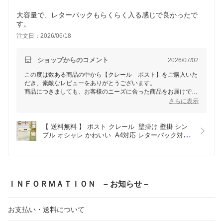
大容量で、レターパックもらくらく入る感じで良かったで
す。
注文日：2026/06/18
ショップからのコメント
2026/07/02
この度は数ある商品の中から【クレール ポスト】をご購入いた
だき、素敵なレビューをありがとうございます。
商品につきましても、お客様のニーズに合った商品をお届けでき
まして、当店といたしましてもうれしい限りでございます。
さらに表示
ぜひ今後も当店をご愛顧いただけますと幸いです。
またご利用いただける日を、スタッフ一同心よりお待ちしており
【 送料無料 】 ポスト クレール  壁掛け 壁掛 シン
ます。
プル オシャレ かわいい  A4対応 レターパック対応 
ネコポス対応 上入れ前出し 上入れ  集合住宅  郵便
ポスト 一戸建て 屋外  おしゃれポスト 新築 外構
DIY メールボックス  レトロ アンティーク
ＩＮＦＯＲＭＡＴＩＯＮ – お知らせ –
お支払い・送料について