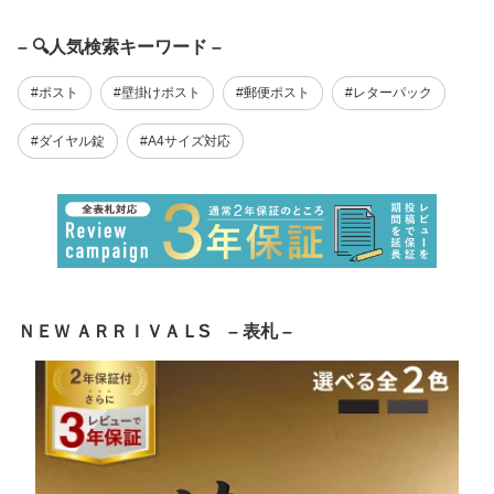
– 🔍人気検索キーワード –
#ポスト
#壁掛けポスト
#郵便ポスト
#レターパック
#ダイヤル錠
#A4サイズ対応
ＮＥＷ ＡＲＲＩＶＡＬS – 表札 –