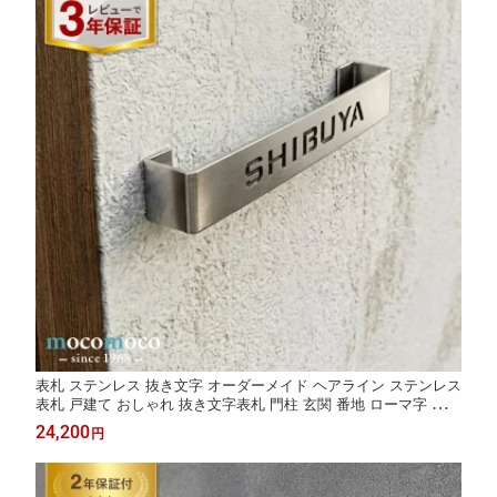
表札 ステンレス 抜き文字 オーダーメイド ヘアライン ステンレス
表札 戸建て おしゃれ 抜き文字表札 門柱 玄関 番地 ローマ字 アル
ファベット シンプル モダン 重厚 ネームプレート 日本製 新築祝
24,200
円
い ギフト 送料無料【Cool type-02】