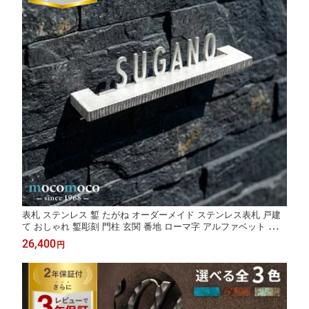
表札 ステンレス 鏨 たがね オーダーメイド ステンレス表札 戸建
て おしゃれ 鏨彫刻 門柱 玄関 番地 ローマ字 アルファベット シン
プル モダン かわいい ネームプレート 日本製 新築祝い ギフト 送
26,400
円
料無料【Cool type-01】