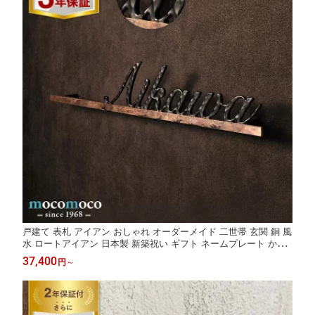
戸建て 表札 アイアン おしゃれ オーダーメイド 二世帯 玄関 銅 風
水 ロートアイアン 日本製 新築祝い ギフト ネームプレート かわ
いい シンプル 槌目 アルファベット 叩き加工 モダン アイアン表
37,400
円
～
札 送料無料【Jey type-02】