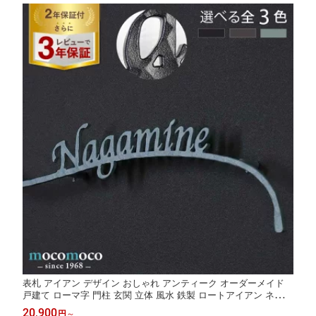
表札 アイアン デザイン おしゃれ アンティーク オーダーメイド
戸建て ローマ字 門柱 玄関 立体 風水 鉄製 ロートアイアン ネーム
プレート かわいい シンプル 槌目 アルファベット叩き加工 モダン
20,900
円
～