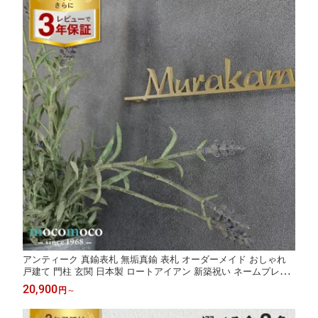
アンティーク 真鍮表札 無垢真鍮 表札 オーダーメイド おしゃれ
戸建て 門柱 玄関 日本製 ロートアイアン 新築祝い ネームプレー
ト アルファベット シンプル かわいい モダン 送料無料【Brasse t
20,900
円
～
ype-03】