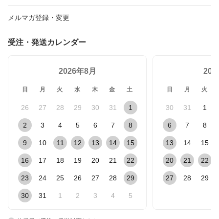
メルマガ登録・変更
受注・発送カレンダー
2026年8月
20
日
月
火
水
木
金
土
日
月
火
26
27
28
29
30
31
1
30
31
1
2
3
4
5
6
7
8
6
7
8
9
10
11
12
13
14
15
13
14
15
16
17
18
19
20
21
22
20
21
22
23
24
25
26
27
28
29
27
28
29
30
31
1
2
3
4
5