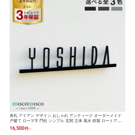
表札 アイアン デザイン おしゃれ アンティーク オーダーメイド
戸建て ローマ字 門柱 シンプル 玄関 立体 風水 鉄製 ロートアイア
ン ネームプレート 一軒家 アイアン表札 アルファベット かわいい
16,500
円
～
モダン 送料無料【Verona type-13】