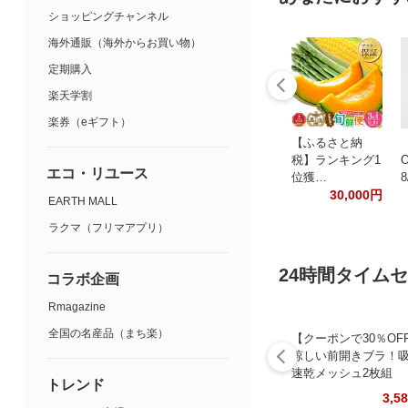
ショッピングチャンネル
海外通販（海外からお買い物）
定期購入
楽天学割
楽券（eギフト）
【ふるさと納
税】ランキング1
エコ・リユース
位獲…
8
30,000円
EARTH MALL
ラクマ（フリマアプリ）
24時間タイム
コラボ企画
Rmagazine
全国の名産品（まち楽）
【クーポンで30％OF
涼しい前開きブラ！
速乾メッシュ2枚組
トレンド
3,5