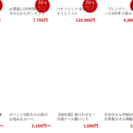
30
20
％
％
％
ポイント
ポイント
ア
お洒落にUV対策♪メガ
パナソニック 全自動お
「ブレンディ」ス
バック
バック
ネの上からサングラス
そうじトイレ
ック100本２箱セ
円
7,700円
129,980円
6,8
量
ポイント5倍/大人の目の
【強冷感】残りわずか！
今治タオル半額SA
お悩みをカバー
冷感クール敷パッド
日本製タオル満載
円〜
2,160円〜
1,680円