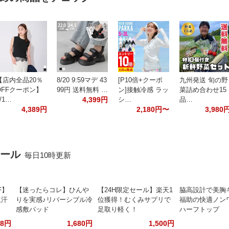
【店内全品20％
8/20 9:59マデ 43
[P10倍+クーポ
九州発送 旬の野
OFFクーポン】
99円 送料無料 …
ン]接触冷感 ラッ
菜詰め合わせ15
/1…
4,399円
シ…
品…
4,389円
2,180円〜
3,980
セール
毎日10時更新
F】
【迷ったらコレ】ひんや
【24H限定セール】楽天1
脇高設計で美胸
吸汗
りを実感♪リバーシブル冷
位獲得！むくみサプリで
福助の快適ノン
感敷パッド
足取り軽く！
ハーフトップ
88円
1,680円
1,500円