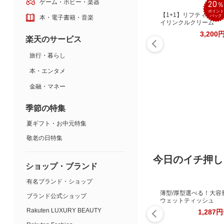
ゲーム・ホビー・楽器
20
ポイント
【1+1】リフティング
バック
本・電子書籍・音楽
イリンクルクリーム
3,200
楽天のサービス
旅行・暮らし
本・エンタメ
金融・マネー
季節の特集
夏ギフト・お中元特集
敬老の日特集
今日のイチ押し
ショップ・ブランド
有名ブランド・ショップ
薄型/厚型選べる！大容
ブランド公式ショップ
ウェットティッシュ
Rakuten LUXURY BEAUTY
1,287