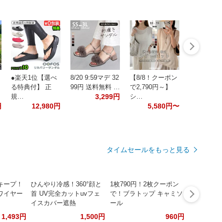
●楽天1位【選べ
8/20 9:59マデ 32
【8/8！クーポン
る特典付】 正
99円 送料無料 …
で2,790円～】
規…
3,299円
シ…
円
12,980円
5,580円〜
タイムセールをもっと見る
キープ！
ひんやり冷感！360°顔と
1枚790円！2枚クーポン
ワイヤー
首 UV完全カットuvフェ
で！ブラトップ キャミソ
イスカバー遮熱
ール
1,493円
1,500円
960円