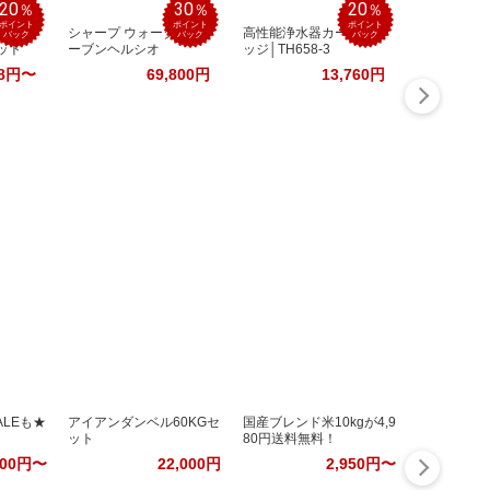
20
30
20
％
％
％
ポイント
ポイント
ポイント
ティ
シャープ ウォーターオ
高性能浄水器カートリ
バック
バック
バック
ット
ーブンヘルシオ
ッジ│TH658-3
88円〜
69,800円
13,760円
LEも★
アイアンダンベル60KGセ
国産ブレンド米10kgが4,9
ット
80円送料無料！
100円〜
22,000円
2,950円〜