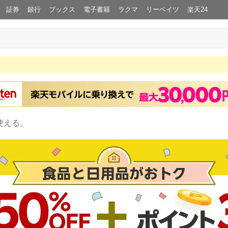
証券
銀行
ブックス
電子書籍
ラクマ
リーベイツ
楽天24
使える。