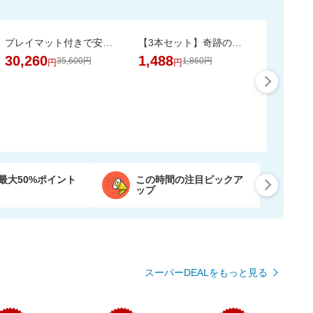
プレイマット付きで安心・快適な遊び空間
【3本セット】奇跡の歯ブラシ 正規品 / CMで話題 / 独自のピラミッド構造
30,260
1,488
35,600円
1,860円
円
円
最大50%ポイント
この時間の注目ピックア
ップ
スーパーDEALをもっと見る