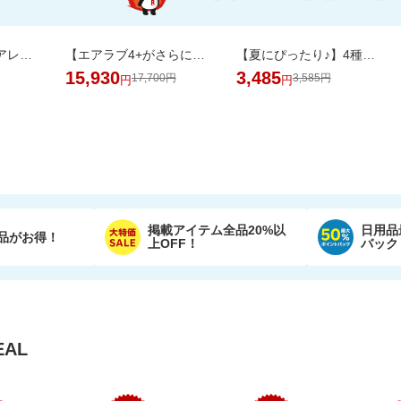
保存食・お弁当にアレンジ無限大！無添加調理＆常温保存可能ミートボール50袋セット
【エアラブ4+がさらにお得に！数量限定でポーチプレゼントも】エアラブ5/4+ 2個セット
【夏にぴったり♪】4種のフレーバーが楽しめる。ひんやり爽やかなサブレサンドアイス
15,930
3,485
17,700円
3,585円
円
円
掲載アイテム全品20%以
日用品
品がお得！
上OFF！
バック
AL