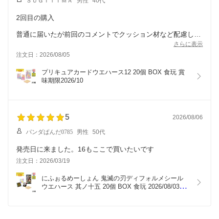
ＳＵＧＩＴＩＭＡ
男性
40代
2回目の購入
普通に届いたが前回のコメントでクッション材など配慮しま
すって言ってたけど対応無し。
さらに表示
注文日：2026/08/05
口だけだけで残念
プリキュアカードウエハース12 20個 BOX 食玩 賞
味期限2026/10
5
2026/08/06
パンダぱんだ0785
男性
50代
発売日に来ました。16もここで買いたいです
注文日：2026/03/19
にふぉるめーしょん 鬼滅の刃ディフォルメシール
ウエハース 其ノ十五 20個 BOX 食玩 2026/08/03発
売予定