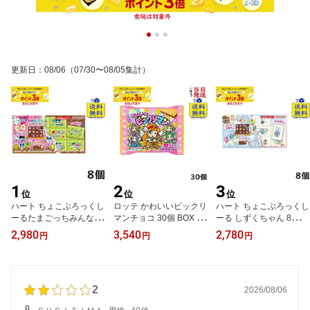
更新日
：
08/06
（07/30〜08/05集計）
1
2
3
位
位
位
ハート ちょこぶろっくし
ロッテ かわいいビックリ
ハート ちょこぶろっくし
ーるたまごっちみんなし
マンチョコ 30個 BOX 食
ーる しずくちゃん 8個 B
ゅ～ご～！ 8個 BOX 食
玩 賞味期限2027/06
OX 食玩2026/11/16発売
2,980
3,540
2,780
円
円
円
玩2026/10/19発売予定
予定
2
2026/08/06