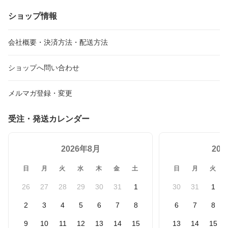
ショップ情報
会社概要・決済方法・配送方法
ショップへ問い合わせ
メルマガ登録・変更
受注・発送カレンダー
2026年8月
20
日
月
火
水
木
金
土
日
月
火
26
27
28
29
30
31
1
30
31
1
2
3
4
5
6
7
8
6
7
8
9
10
11
12
13
14
15
13
14
15