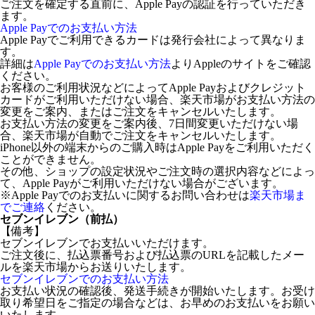
ご注文を確定する直前に、Apple Payの認証を行っていただき
ます。
Apple Payでのお支払い方法
Apple Payでご利用できるカードは発行会社によって異なりま
す。
詳細は
Apple Payでのお支払い方法
よりAppleのサイトをご確認
ください。
お客様のご利用状況などによってApple Payおよびクレジット
カードがご利用いただけない場合、楽天市場がお支払い方法の
変更をご案内、またはご注文をキャンセルいたします。
お支払い方法の変更をご案内後、7日間変更いただけない場
合、楽天市場が自動でご注文をキャンセルいたします。
iPhone以外の端末からのご購入時はApple Payをご利用いただく
ことができません。
その他、ショップの設定状況やご注文時の選択内容などによっ
て、Apple Payがご利用いただけない場合がございます。
※Apple Payでのお支払いに関するお問い合わせは
楽天市場ま
でご連絡
ください。
セブンイレブン（前払）
【備考】
セブンイレブンでお支払いいただけます。
ご注文後に、払込票番号および払込票のURLを記載したメー
ルを楽天市場からお送りいたします。
セブンイレブンでのお支払い方法
お支払い状況の確認後、発送手続きが開始いたします。お受け
取り希望日をご指定の場合などは、お早めのお支払いをお願い
いたします。