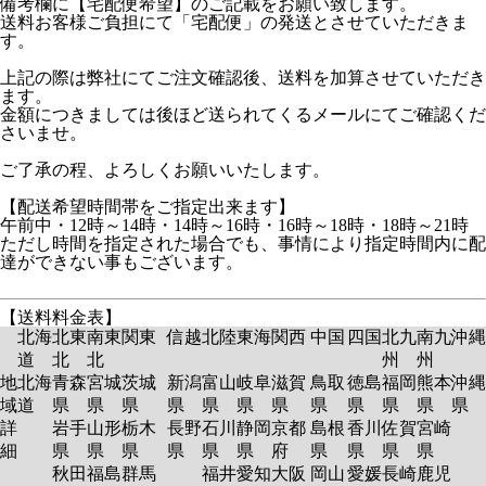
備考欄に【宅配便希望】のご記載をお願い致します。
送料お客様ご負担にて「宅配便」の発送とさせていただきま
す。
上記の際は弊社にてご注文確認後、送料を加算させていただき
ます。
金額につきましては後ほど送られてくるメールにてご確認くだ
さいませ。
ご了承の程、よろしくお願いいたします。
【配送希望時間帯をご指定出来ます】
午前中・12時～14時・14時～16時・16時～18時・18時～21時
ただし時間を指定された場合でも、事情により指定時間内に配
達ができない事もございます。
【送料料金表】
北海
北東
南東
関東
信越
北陸
東海
関西
中国
四国
北九
南九
沖縄
道
北
北
州
州
地
北海
青森
宮城
茨城
新潟
富山
岐阜
滋賀
鳥取
徳島
福岡
熊本
沖縄
域
道
県
県
県
県
県
県
県
県
県
県
県
県
詳
岩手
山形
栃木
長野
石川
静岡
京都
島根
香川
佐賀
宮崎
細
県
県
県
県
県
県
府
県
県
県
県
秋田
福島
群馬
福井
愛知
大阪
岡山
愛媛
長崎
鹿児