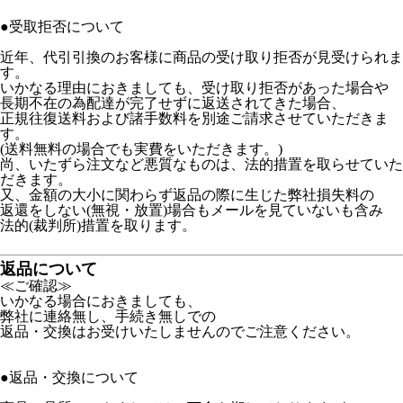
●受取拒否について
近年、代引引換のお客様に商品の受け取り拒否が見受けられま
す。
いかなる理由におきましても、受け取り拒否があった場合や
長期不在の為配達が完了せずに返送されてきた場合、
正規往復送料および諸手数料を別途ご請求させていただきま
す。
(送料無料の場合でも実費をいただきます。)
尚、いたずら注文など悪質なものは、法的措置を取らせていた
だきます。
又、金額の大小に関わらず返品の際に生じた弊社損失料の
返還をしない(無視・放置)場合もメールを見ていないも含み
法的(裁判所)措置を取ります。
返品について
≪ご確認≫
いかなる場合におきましても、
弊社に連絡無し、手続き無しでの
返品・交換はお受けいたしませんのでご注意ください。
●返品・交換について