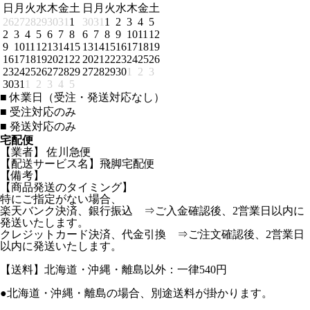
日
月
火
水
木
金
土
日
月
火
水
木
金
土
26
27
28
29
30
31
1
30
31
1
2
3
4
5
2
3
4
5
6
7
8
6
7
8
9
10
11
12
9
10
11
12
13
14
15
13
14
15
16
17
18
19
16
17
18
19
20
21
22
20
21
22
23
24
25
26
23
24
25
26
27
28
29
27
28
29
30
1
2
3
30
31
1
2
3
4
5
■
休業日（受注・発送対応なし）
■
受注対応のみ
■
発送対応のみ
宅配便
【業者】 佐川急便
【配送サービス名】飛脚宅配便
【備考】
【商品発送のタイミング】
特にご指定がない場合、
楽天バンク決済、銀行振込 ⇒ご入金確認後、2営業日以内に
発送いたします。
クレジットカード決済、代金引換 ⇒ご注文確認後、2営業日
以内に発送いたします。
【送料】北海道・沖縄・離島以外：一律540円
●北海道・沖縄・離島の場合、別途送料が掛かります。