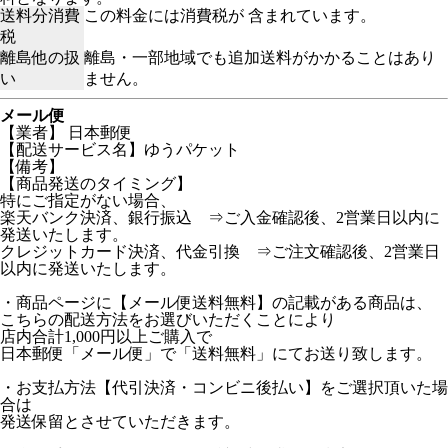
送料分消費
この料金には消費税が 含まれています。
税
離島他の扱
離島・一部地域でも追加送料がかかることはあり
い
ません。
メール便
【業者】 日本郵便
【配送サービス名】ゆうパケット
【備考】
【商品発送のタイミング】
特にご指定がない場合、
楽天バンク決済、銀行振込 ⇒ご入金確認後、2営業日以内に
発送いたします。
クレジットカード決済、代金引換 ⇒ご注文確認後、2営業日
以内に発送いたします。
・商品ページに【メール便送料無料】の記載がある商品は、
こちらの配送方法をお選びいただくことにより
店内合計1,000円以上ご購入で
日本郵便「メール便」で「送料無料」にてお送り致します。
・お支払方法【代引決済・コンビニ後払い】をご選択頂いた場
合は
発送保留とさせていただきます。