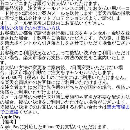
各コンビニまたは銀行でお支払いいただけます。
商品発送後、注文者メールアドレスに対してお支払い用バーコ
ード付きの請求のご案内メールを送付します（楽天市場の指示
に基づき株式会社ネットプロテクションズよりご請求しま
す）。メール受取後14日以内にお支払いください。
後払い決済でのお支払い方法
お客様のご都合で請求書発行後に注文をキャンセル・金額を変
更された場合、手数料をご負担いただきます。その際、手数料
を楽天ポイントから引き落としをさせていただく場合がござい
ます。
お客様のご利用状況などによって後払い決済がご利用いただけ
ない場合、楽天市場がお支払い方法の変更をご案内いたしま
す。
お支払い方法の変更をご案内後、7日間変更いただけない場
合、楽天市場が自動でご注文をキャンセルいたします。
※54,000円（税込）以上のご注文にはご利用いただけません。
※楽天会員以外のお客様にはご利用いただけません。
※注文者またはお届け先住所のどちらかが国外の場合、後払い
決済をご利用いただけません。
※メール便等のお受け取り時に受領印や署名が不要な配送方法
の場合、後払い決済をご利用いただけない場合がございます。
※後払い決済でのお支払いに関するお問い合わせは
楽天市場ま
でご連絡
ください。
Apple Pay
【備考】
Apple Payに対応したiPhoneでお支払いいただけます。