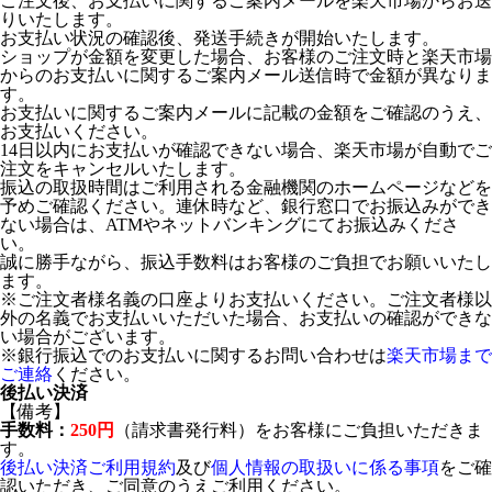
ご注文後、お支払いに関するご案内メールを楽天市場からお送
りいたします。
お支払い状況の確認後、発送手続きが開始いたします。
ショップが金額を変更した場合、お客様のご注文時と楽天市場
からのお支払いに関するご案内メール送信時で金額が異なりま
す。
お支払いに関するご案内メールに記載の金額をご確認のうえ、
お支払いください。
14日以内にお支払いが確認できない場合、楽天市場が自動でご
注文をキャンセルいたします。
振込の取扱時間はご利用される金融機関のホームページなどを
予めご確認ください。連休時など、銀行窓口でお振込みができ
ない場合は、ATMやネットバンキングにてお振込みくださ
い。
誠に勝手ながら、振込手数料はお客様のご負担でお願いいたし
ます。
※ご注文者様名義の口座よりお支払いください。ご注文者様以
外の名義でお支払いいただいた場合、お支払いの確認ができな
い場合がございます。
※銀行振込でのお支払いに関するお問い合わせは
楽天市場まで
ご連絡
ください。
後払い決済
【備考】
手数料：
250円
（請求書発行料）をお客様にご負担いただきま
す。
後払い決済ご利用規約
及び
個人情報の取扱いに係る事項
をご確
認いただき、ご同意のうえご利用ください。