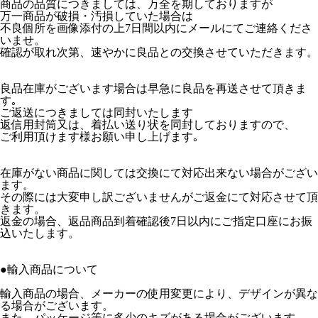
商品の品質につきましては、万全を期しておりますが
万一商品が破損・汚損していた場合は
不良個所を画像添付の上7日間以内にメールにてご連絡くださ
いませ。
確認が取れ次第、速やかに良品との交換させていただきます。
良品在庫がございます場合は早急に良品を再送させて頂きま
す｡
ご返送につきましては同封いたします
返信用封筒又は、着払い送り状を同封しておりますので、
ご利用頂けます様お願い申し上げます｡
在庫がない商品に関しては交換にて対応出来ない場合がござい
ます。
その際には大変申し訳ございませんがご返金にて対応させて頂
きます。
返金の場合、返品商品到着確認後7日以内にご指定口座にお振
込いたします。
●輸入商品について
輸入商品の場合、メーカーの使用変更により、デザインが異な
る場合がございます。
また、パッケージ等に多少のキズがある場合がございます。