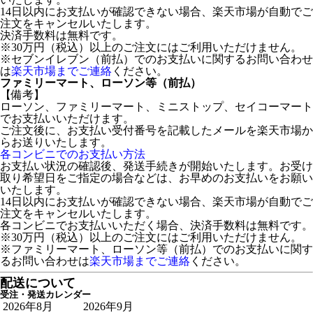
14日以内にお支払いが確認できない場合、楽天市場が自動でご
注文をキャンセルいたします。
決済手数料は無料です。
※30万円（税込）以上のご注文にはご利用いただけません。
※セブンイレブン（前払）でのお支払いに関するお問い合わせ
は
楽天市場までご連絡
ください。
ファミリーマート、ローソン等（前払）
【備考】
ローソン、ファミリーマート、ミニストップ、セイコーマート
でお支払いいただけます。
ご注文後に、お支払い受付番号を記載したメールを楽天市場か
らお送りいたします。
各コンビニでのお支払い方法
お支払い状況の確認後、発送手続きが開始いたします。お受け
取り希望日をご指定の場合などは、お早めのお支払いをお願い
いたします。
14日以内にお支払いが確認できない場合、楽天市場が自動でご
注文をキャンセルいたします。
各コンビニでお支払いいただく場合、決済手数料は無料です。
※30万円（税込）以上のご注文にはご利用いただけません。
※ファミリーマート、ローソン等（前払）でのお支払いに関す
るお問い合わせは
楽天市場までご連絡
ください。
配送について
受注・発送カレンダー
2026年8月
2026年9月