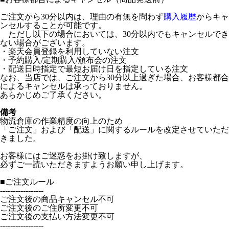
ご注文から30分以内は、理由の有無を問わず
購入履歴
からキャ
ンセルすることが可能です。
ただし以下の場合においては、30分以内でもキャンセルでき
ない場合がございます。
・楽天会員登録を利用していない注文
・予約購入/定期購入/頒布会の注文
・配送日時指定で最短お届け日を指定している注文
なお、当店では、ご注文から30分以上過ぎた場合、お客様都合
によるキャンセルは承っておりません。
あらかじめご了承ください。
備考
物流倉庫の作業精度の向上のため
「ご注文」および「配送」に関するルールを改定させていただ
きました。
お客様にはご迷惑をお掛け致しますが、
必ずご一読いただきますようお願い申し上げます。
■ご注文ルール
-----------------
ご注文後の商品キャンセル不可
ご注文後のご住所変更不可
ご注文後の支払い方法変更不可
-----------------