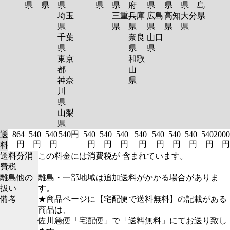
県
県
県
県
県
府
県
県
県
島
埼玉
三重
兵庫
広島
高知
大分
県
県
県
県
県
県
県
千葉
奈良
山口
県
県
県
東京
和歌
都
山
神奈
県
川
県
山梨
県
送
864
540
540
540円
540
540
540
540
540
540
540
540
2000
円
円
円
円
円
円
円
円
円
円
円
円
料
送料分消
この料金には消費税が 含まれています。
費税
離島他の
離島・一部地域は追加送料がかかる場合がありま
扱い
す。
備考
★商品ページに【宅配便で送料無料】の記載がある
商品は、
佐川急便「宅配便」で「送料無料」にてお送り致し