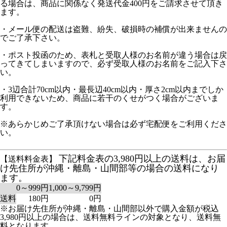
る場合は、商品に関係なく発送代金400円をご請求させて頂き
ます。
・メール便の配送は盗難、紛失、破損時の補償が出来ませんの
でご了承下さい。
・ポスト投函のため、表札と受取人様のお名前が違う場合は戻
ってきてしまいますので、必ず受取人様のお名前をご記入下さ
い。
・3辺合計70cm以内・最長辺40cm以内・厚さ2cm以内までしか
利用できないため、商品に若干のくせがつく場合がございま
す。
※あらかじめご了承頂けない場合は必ず宅配便をご利用くださ
い。
下記料金表の3,980円以上の送料は、お届
【送料料金表】
け先住所が沖縄・離島・山間部等の場合の送料になり
ます。
0～999円
1,000～9,799円
送料
180円
0円
※お届け先住所が沖縄・離島・山間部以外で購入金額が税込
3,980円以上の場合は、送料無料ラインの対象となり、送料無
料となります。