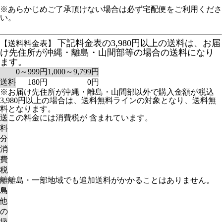
※あらかじめご了承頂けない場合は必ず宅配便をご利用くださ
い。
下記料金表の3,980円以上の送料は、お届
【送料料金表】
け先住所が沖縄・離島・山間部等の場合の送料になり
ます。
0～999円
1,000～9,799円
送料
180円
0円
※お届け先住所が沖縄・離島・山間部以外で購入金額が税込
3,980円以上の場合は、送料無料ラインの対象となり、送料無
料となります。
送
この料金には消費税が 含まれています。
料
分
消
費
税
離
離島・一部地域でも追加送料がかかることはありません。
島
他
の
扱