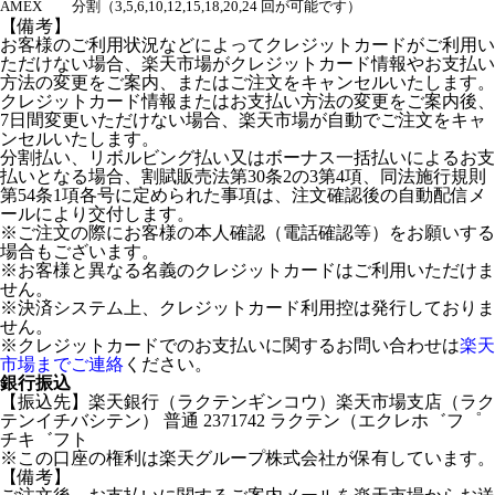
AMEX
分割（3,5,6,10,12,15,18,20,24 回が可能です）
【備考】
お客様のご利用状況などによってクレジットカードがご利用い
ただけない場合、楽天市場がクレジットカード情報やお支払い
方法の変更をご案内、またはご注文をキャンセルいたします。
クレジットカード情報またはお支払い方法の変更をご案内後、
7日間変更いただけない場合、楽天市場が自動でご注文をキャ
ンセルいたします。
分割払い、リボルビング払い又はボーナス一括払いによるお支
払いとなる場合、割賦販売法第30条2の3第4項、同法施行規則
第54条1項各号に定められた事項は、注文確認後の自動配信メ
ールにより交付します。
※ご注文の際にお客様の本人確認（電話確認等）をお願いする
場合もございます。
※お客様と異なる名義のクレジットカードはご利用いただけま
せん。
※決済システム上、クレジットカード利用控は発行しておりま
せん。
※クレジットカードでのお支払いに関するお問い合わせは
楽天
市場までご連絡
ください。
銀行振込
【振込先】楽天銀行（ラクテンギンコウ）楽天市場支店（ラク
テンイチバシテン） 普通 2371742 ラクテン（エクレホ゛フ゜
チキ゛フト
※この口座の権利は楽天グループ株式会社が保有しています。
【備考】