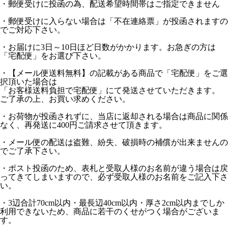
・郵便受けに投函の為、配送希望時間帯はご指定できません
・郵便受けに入らない場合は「不在連絡票」が投函されますの
でご対応下さい。
・お届けに3日～10日ほど日数がかかります。お急ぎの方は
「宅配便」をお選び下さい。
・【メール便送料無料】の記載がある商品で「宅配便」をご選
択頂いた場合は
「お客様送料負担で宅配便」にて発送させていただきます。
ご了承の上、お買い求めください。
・お荷物が投函されずに、当店に返却される場合は商品に関係
なく、再発送に400円ご請求させて頂きます。
・メール便の配送は盗難、紛失、破損時の補償が出来ませんの
でご了承下さい。
・ポスト投函のため、表札と受取人様のお名前が違う場合は戻
ってきてしまいますので、必ず受取人様のお名前をご記入下さ
い。
・3辺合計70cm以内・最長辺40cm以内・厚さ2cm以内までしか
利用できないため、商品に若干のくせがつく場合がございま
す。