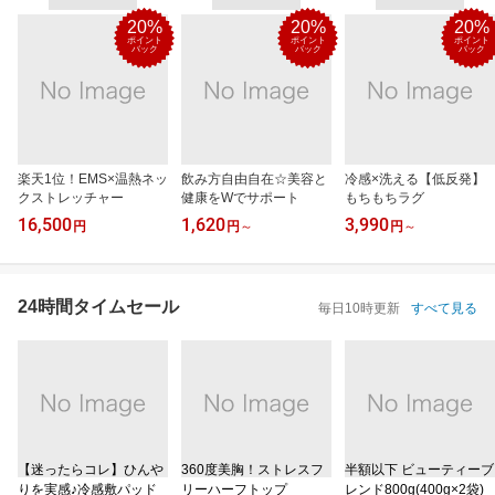
20%
20%
20%
ポイント
ポイント
ポイント
バック
バック
バック
楽天1位！EMS×温熱ネッ
飲み方自由自在☆美容と
冷感×洗える【低反発】
クストレッチャー
健康をWでサポート
もちもちラグ
16,500
1,620
3,990
円
円
～
円
～
24時間タイムセール
毎日10時更新
すべて見る
【迷ったらコレ】ひんや
360度美胸！ストレスフ
半額以下 ビューティーブ
りを実感♪冷感敷パッド
リーハーフトップ
レンド800g(400g×2袋)