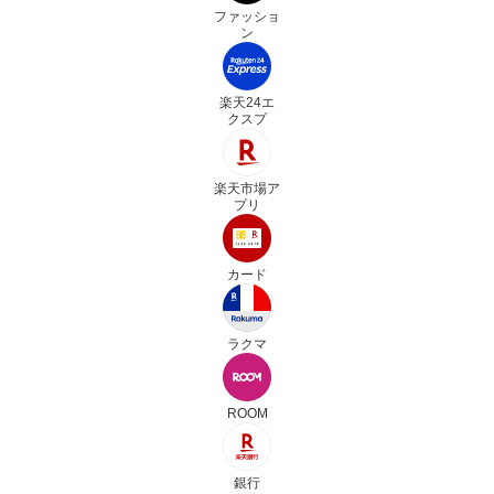
ファッショ
ン
楽天24エ
クスプ
楽天市場ア
プリ
カード
ラクマ
ROOM
銀行