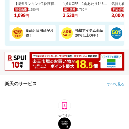
【楽天ランキング1位獲得！】靴下に貼れるお名前シール大容量66個 選べる3色セット
＼6％OFF！1食あたり148円／エコ梱包！パックご飯 180g×24食
1,280円
3,780円
3,
割引価格
割引価格
割引価格
1,099
3,530
3,000
円
円
円
食品と日用品がお
掲載アイテム全品
日
得！
20%以上OFF！
ポ
楽天のサービス
すべて見る
モバイル