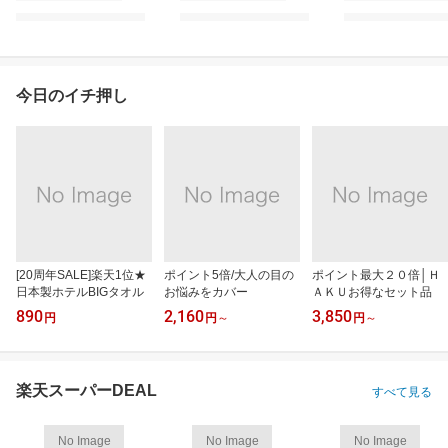
今日のイチ押し
[20周年SALE]楽天1位★
ポイント5倍/大人の目の
ポイント最大２０倍│Ｈ
日本製ホテルBIGタオル
お悩みをカバー
ＡＫＵお得なセット品
890
2,160
3,850
円
円
～
円
～
楽天スーパーDEAL
すべて見る
No Image
No Image
No Image