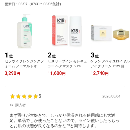
更新日
：
08/07
（07/31〜08/06集計）
1
2
3
位
位
位
セラヴィ クレンジングフ
K18 リーブイン モレキュ
ゲラン アベイユロイヤル
ォーム ノーマルトオイリ
ラー ヘアマスク 50ml ヘ
アイクリーム 15ml 目元
ースキン 473ml クレンジ
アケア 【海外通販】
ケア 目元保湿 リプレニ
3,290
11,600
12,740
円
円
円
ング フォーム 洗顔 【海
ッシュメント スキンケア
外通販】
【海外通販】
5
2026/08/04
購入者
まず香りが大好きで、しっかり保湿される使用感にも大満
足。単品でしか使ったことないので、ライン使いしたらもっ
とお肌の状態が良くなるのかな?!と期待します。