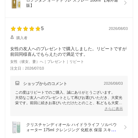
ロクシタン オードトワレ スプレー 100ml 【海外通
販】
5
2026/08/03
購入者
女性の友人へのプレゼントで購入しました。リピートですが
前回同様喜んでもらえたので満足です。
女性（彼女、妻）へ｜プレゼント｜リピート
注文日：2026/07/10
ショップからのコメント
2026/08/03
この度はリピートでのご購入、誠にありがとうございます。
大切なご友人へのプレゼントとして再びお選びいただき、大変光
栄です。前回に続きお喜びいただけたとのこと、私どもも大変嬉
しく思います。今後もご満足いただける商品とサービスをお届け
さらに表示
できるよう努めてまいります。またのご利用を心よりお待ちして
おります。
クリスチャンディオール ハイドラライフ ソルベウ
ォーター 175ml クレンジング 化粧水 保湿 スキンケ
ア 【海外通販】