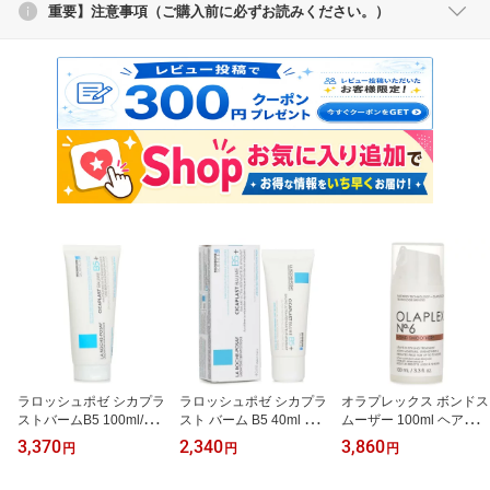
重要】注意事項（ご購入前に必ずお読みください。）
ラロッシュポゼ シカプラ
ラロッシュポゼ シカプラ
オラプレックス ボンドス
ストバームB5 100ml/97g
スト バーム B5 40ml ス
ムーザー 100ml ヘアエッ
フェイスクリーム ビタミ
キンケア フェイス ボデ
センス ケア 頭髪 美容 ヘ
3,370
2,340
3,860
円
円
円
ンB5 【海外通販】
ィ 保湿 【海外通販】
ア 【海外通販】