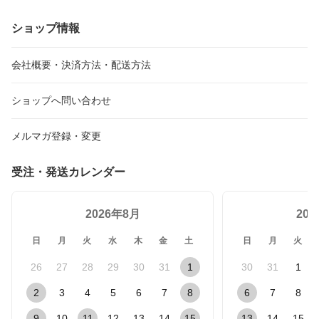
ショップ情報
会社概要・決済方法・配送方法
ショップへ問い合わせ
メルマガ登録・変更
受注・発送カレンダー
2026年8月
20
日
月
火
水
木
金
土
日
月
火
26
27
28
29
30
31
1
30
31
1
2
3
4
5
6
7
8
6
7
8
9
10
11
12
13
14
15
13
14
15