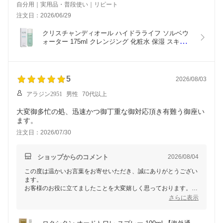
自分用｜実用品・普段使い｜リピート
注文日：2026/06/29
クリスチャンディオール ハイドラライフ ソルベウ
ォーター 175ml クレンジング 化粧水 保湿 スキンケ
ア 【海外通販】
5
2026/08/03
アラジン2951
男性
70代以上
大変御多忙の処、迅速かつ御丁重な御対応頂き有難う御座い
ます。
注文日：2026/07/30
ショップからのコメント
2026/08/04
この度は温かいお言葉をお寄せいただき、誠にありがとうござい
ます。
お客様のお役に立てましたことを大変嬉しく思っております。
今後も安心してお買い物いただけるよう、丁寧で迅速な対応を心
さらに表示
がけてまいります。
またのご利用をスタッフ一同、心よりお待ちしております。