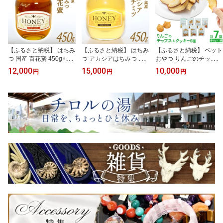
【ふるさと納税】 はちみ
【ふるさと納税】 はちみ
【ふるさと納税】 ペット
つ 国産 百花蜜 450g×1本
つ アカシアはちみつ 450
おやつ りんごのチップス
[吉田養蜂園 北海道 歌志
g 1本 [吉田養蜂園 北海道
& クッキー6種 各20g 1袋
12,000
15,000
10,000
円
円
円
内市 01227ah007] はち
歌志内市 01227ah006]
計7袋 [ピーチアンドフラ
みつ ハチミツ 蜂蜜 ハニ
はちみつ ハチミツ 蜂蜜
ワー 北海道 歌志内市 01
ー かもい高原 国産 非加
ハニー かもい高原 国産
227ae004] ペットフード
熱 スイーツ デザート ト
非加熱 スイーツ デザー
ドッグフード 犬 いぬ 犬
ースト ホットケーキ ふ
ト トースト ホットケー
用 愛犬 おやつ チップス
るさと納税
キ ふるさと納税
チップ クッキー ふるさ
と納税