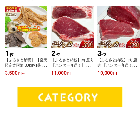
1
2
3
位
位
位
【ふるさと納税】 【楽天
【ふるさと納税】肉 鹿肉
【ふるさと納税】 肉 鹿
限定寄附額 30kg×1袋 3,5
【ハンター直送！】 エゾ
肉 【ハンター直送！】
00円】ドッグフード 犬
シカ肉 ロース 100g 3パ
エゾシカ肉 モモ 120g 3
3,500
11,000
10,000
円
～
円
円
選べる 種類 味 容量 発送
ック 計300g [りんどう 北
パック 計360g [りんどう
回数 定期便 セット[ピー
海道 歌志内市 01227ai0
北海道 歌志内市 01227ai
チアンドフラワー 北海道
73] 肉 にく 鹿肉 しか肉
074] 肉 にく 鹿肉 しか肉
歌志内市 01227an028]
エゾ鹿肉 えぞ鹿肉 鹿 シ
エゾ鹿肉 えぞ鹿肉 鹿 モ
ペットフード ドッグフー
カ ロース 冷凍 BBQ パー
モ ロース 冷凍 BBQ パー
ド 犬 猫 ペット おやつ 餌
べキュー 焼肉 焼き肉 ふ
べキュー 焼肉 焼き肉 ふ
エサ オヤツ 手作り 国産
るさと納税
るさと納税
無添加 ふるさと納税