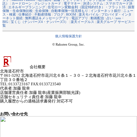
託）
|
カードローン
|
クレジットカード
|
電子マネー
|
決済システム
|
スマホでカード決
済
|
エネルギープランニング
|
住宅ローン変動金利（固定特約付き）・フラット35
|
損害
保険・生命保険比較
|
生命保険
|
自動車保険一括見積もり
|
インターネット銀行
|
ニュー
ス・検索
|
仕事紹介
|
不動産情報
|
ブログ
|
ROOM
|
楽天モバイル
|
プロバイダ・インタ
ーネット接続
|
無料通話＆メッセージアプリ
|
電話アプリ
|
動画配信
|
占い
|
toto・
BIG
|
宝くじ（ナンバーズ4・ナンバーズ3）
|
楽天イーグルス
|
楽天グループ サービス一
覧
個人情報保護方針
© Rakuten Group, Inc.
会社概要
北海道石狩市
〒061-3292 北海道石狩市花川北６条１－３０－２北海道石狩市花川北６条１
丁目３０番地２
TEL:0133723167 FAX:0133723540
代表者
:
加藤 龍幸
店舗運営責任者
:
加藤 龍幸(産業振興部観光課)
店舗セキュリティ責任者
:
加藤 龍幸
購入履歴からの適格請求書発行:対応不可
お問い合わせ先