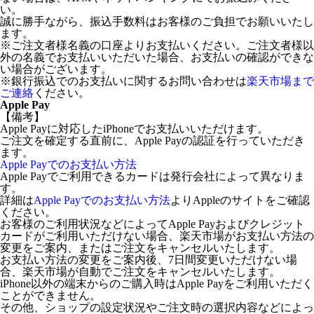
い。
誠に勝手ながら、振込手数料はお客様のご負担でお願いいたし
ます。
※ご注文者様名義の口座よりお支払いください。ご注文者様以
外の名義でお支払いいただいた場合、お支払いの確認ができな
い場合がございます。
※銀行振込でのお支払いに関するお問い合わせは
楽天市場まで
ご連絡
ください。
Apple Pay
【備考】
Apple Payに対応したiPhoneでお支払いいただけます。
ご注文を確定する直前に、Apple Payの認証を行っていただき
ます。
Apple Payでのお支払い方法
Apple Payでご利用できるカードは発行会社によって異なりま
す。
詳細は
Apple Payでのお支払い方法
よりAppleのサイトをご確認
ください。
お客様のご利用状況などによってApple Payおよびクレジット
カードがご利用いただけない場合、楽天市場がお支払い方法の
変更をご案内、またはご注文をキャンセルいたします。
お支払い方法の変更をご案内後、7日間変更いただけない場
合、楽天市場が自動でご注文をキャンセルいたします。
iPhone以外の端末からのご購入時はApple Payをご利用いただく
ことができません。
その他、ショップの設定状況やご注文時の選択内容などによっ