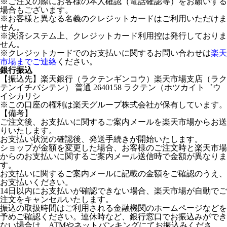
※ご注文の際にお客様の本人確認（電話確認等）をお願いする
場合もございます。
※お客様と異なる名義のクレジットカードはご利用いただけま
せん。
※決済システム上、クレジットカード利用控は発行しておりま
せん。
※クレジットカードでのお支払いに関するお問い合わせは
楽天
市場までご連絡
ください。
銀行振込
【振込先】楽天銀行（ラクテンギンコウ）楽天市場支店（ラク
テンイチバシテン） 普通 2640158 ラクテン（ホツカイト゛ウ
イシカリシ
※この口座の権利は楽天グループ株式会社が保有しています。
【備考】
ご注文後、お支払いに関するご案内メールを楽天市場からお送
りいたします。
お支払い状況の確認後、発送手続きが開始いたします。
ショップが金額を変更した場合、お客様のご注文時と楽天市場
からのお支払いに関するご案内メール送信時で金額が異なりま
す。
お支払いに関するご案内メールに記載の金額をご確認のうえ、
お支払いください。
14日以内にお支払いが確認できない場合、楽天市場が自動でご
注文をキャンセルいたします。
振込の取扱時間はご利用される金融機関のホームページなどを
予めご確認ください。連休時など、銀行窓口でお振込みができ
ない場合は、ATMやネットバンキングにてお振込みくださ