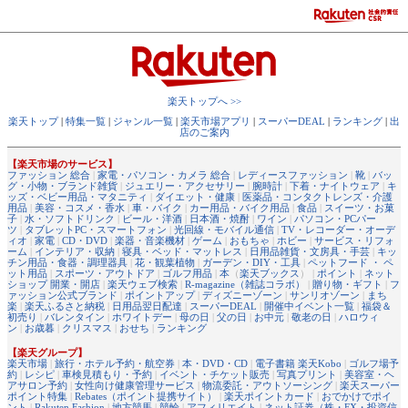
楽天トップへ >>
楽天トップ
|
特集一覧
|
ジャンル一覧
|
楽天市場アプリ
|
スーパーDEAL
|
ランキング
|
出
店のご案内
【楽天市場のサービス】
ファッション 総合
|
家電・パソコン・カメラ 総合
|
レディースファッション
|
靴
|
バッ
グ・小物・ブランド雑貨
|
ジュエリー・アクセサリー
|
腕時計
|
下着・ナイトウェア
|
キ
ッズ・ベビー用品・マタニティ
|
ダイエット・健康
|
医薬品・コンタクトレンズ・介護
用品
|
美容・コスメ・香水
|
車・バイク
|
カー用品・バイク用品
|
食品
|
スイーツ・お菓
子
|
水・ソフトドリンク
|
ビール・洋酒
|
日本酒・焼酎
|
ワイン
|
パソコン・PCパー
ツ
|
タブレットPC・スマートフォン
|
光回線・モバイル通信
|
TV・レコーダー・オーデ
ィオ
|
家電
|
CD・DVD
|
楽器・音楽機材
|
ゲーム
|
おもちゃ
|
ホビー
|
サービス・リフォ
ーム
|
インテリア・収納
|
寝具・ベッド・マットレス
|
日用品雑貨・文房具・手芸
|
キッ
チン用品・食器・調理器具
|
花・観葉植物
|
ガーデン・DIY・工具
|
ペットフード ・ ペ
ット用品
|
スポーツ・アウトドア
|
ゴルフ用品
|
本
（
楽天ブックス
） |
ポイント
|
ネット
ショップ 開業・開店
|
楽天ウェブ検索
|
R-magazine（雑誌コラボ）
|
贈り物・ギフト
|
フ
ァッション公式ブランド
|
ポイントアップ
|
ディズニーゾーン
|
サンリオゾーン
|
まち
楽
|
楽天ふるさと納税
|
日用品翌日配達
|
スーパーDEAL
|
開催中イベント一覧
|
福袋＆
初売り
|
バレンタイン
|
ホワイトデー
|
母の日
|
父の日
|
お中元
|
敬老の日
|
ハロウィ
ン
|
お歳暮
|
クリスマス
|
おせち
|
ランキング
【楽天グループ】
楽天市場
|
旅行・ホテル予約・航空券
|
本・DVD・CD
|
電子書籍 楽天Kobo
|
ゴルフ場予
約
|
レシピ
|
車検見積もり・予約
|
イベント・チケット販売
|
写真プリント
|
美容室・ヘ
アサロン予約
|
女性向け健康管理サービス
|
物流委託・アウトソーシング
|
楽天スーパー
ポイント特集
|
Rebates（ポイント提携サイト）
|
楽天ポイントカード
|
おでかけでポイ
ント
|
Rakuten Fashion
|
地方競馬
|
競輪
|
アフィリエイト
|
ネット証券（株・FX・投資信