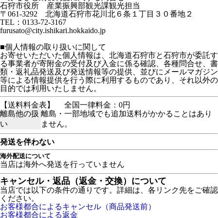
石狩市役所 産業振興部観光課観光担当
〒061-3292 北海道石狩市花川北６条１丁目３０番地２
TEL：0133-72-3167
furusato@city.ishikari.hokkaido.jp
■個人情報の取り扱いに関して
お寄せいただいた個人情報は、北海道石狩市と石狩市が委託す
る事業者が寄附金の受付及び入金に係る確認、各種問合せ、書
類・返礼品発送及び発送情報等の提供、並びにメールマガジン
等による情報提供を行う際に利用するものであり、それ以外の
目的では利用いたしません。
【送料料金表】
全国一律料金：0円
離島他の扱
離島・一部地域でも追加送料がかかることはあり
い
ません。
発送を伴わない
海外配送について
当店は海外へ発送を行っていません
キャンセル・返品（返金・交換）について
当店では以下の条件の通りです。詳細は、各リンク先をご確認
ください。
お客様都合によるキャンセル（商品発送前）
お客様都合による返金