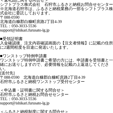
＜返礼品に関する問合せ＞
シフトプラス株式会社 石狩市ふるさと納税お問合せセンター
※北海道石狩市は、ふるさと納税業務の一部をシフトプラス株
式会社に委託しております。
〒088-0590
北海道白糠郡白糠町庶路2丁目4-39
TEL：050-3033-5536
support@ishikari.furusato-lg.jp
■受領証明書
入金確認後、注文内容確認画面の【注文者情報】に記載の住所
に2週間程度を目途に発送いたします。
■ワンストップ特例申請書
ワンストップ特例申請書ご希望の方には、申請書を受領書と一
緒にお送りしますので、必要情報を記載の上返送してくださ
い。
[送付先]
〒088-0590 北海道白糠郡白糠町庶路2丁目4-39
石狩市ふるさと納税ワンストップ受付センター
＜申込書・証明書に関する問合せ＞
石狩市ふるさと納税お問合せセンター
TEL：050-3033-5536
support@ishikari.furusato-lg.jp
＜ふるさと納税制度に関する問合せ＞