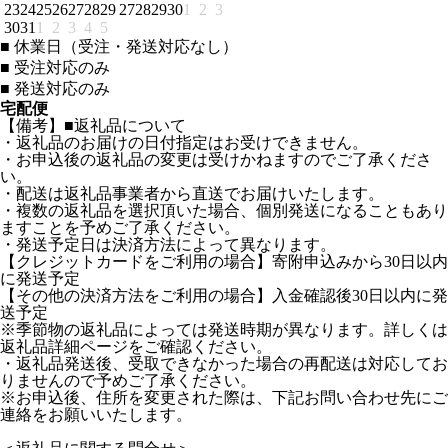
23
24
25
26
27
28
29
27
28
29
30
1
2
3
30
31
1
2
3
4
5
■
休業日（受注・発送対応なし）
■
受注対応のみ
■
発送対応のみ
宅配便
【備考】■返礼品について
・返礼品のお届けの日付指定はお受けできません。
・お申込後の返礼品の変更は受けかねますのでご了承くださ
い。
・配送は返礼品事業者から直送でお届けいたします。
・複数の返礼品を選択頂いた場合、個別発送になることもあり
ますことを予めご了承ください。
・発送予定日は決済方法によって異なります。
【クレジットカードをご利用の場合】寄附申込みから30日以内
に発送予定
【その他の決済方法をご利用の場合】入金確認後30日以内に発
送予定
※季節物の返礼品によっては発送時期が異なります。詳しくは
返礼品詳細ページをご確認ください。
・返礼品発送後、受取できなかった場合の再配送は対応してお
りませんので予めご了承ください。
※お申込後、住所を変更された際は、下記お問い合わせ先にご
連絡をお願いいたします。