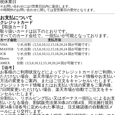
祝
休業日
※お問い合わせには3営業日以内に返信します。
※時間外のお問い合わせに関しては翌営業日の受付となります。
お支払について
クレジットカード
【取扱カード】
取り扱いカードは以下のとおりです。
すべてのカード会社で、一括払いが可能となっております。
カード会社
支払方法
VISA
リボ,分割（3,5,6,10,12,15,18,20,24 回が可能です）
MASTER
リボ,分割（3,5,6,10,12,15,18,20,24 回が可能です）
JCB
リボ,分割（3,5,6,10,12,15,18,20,24 回が可能です）
Diners
リボ
AMEX
分割（3,5,6,10,12,15,18,20,24 回が可能です）
【備考】
お客様のご利用状況などによってクレジットカードがご利用い
ただけない場合、楽天市場がクレジットカード情報やお支払い
方法の変更をご案内、またはご注文をキャンセルいたします。
クレジットカード情報またはお支払い方法の変更をご案内後、
7日間変更いただけない場合、楽天市場が自動でご注文をキャ
ンセルいたします。
分割払い、リボルビング払い又はボーナス一括払いによるお支
払いとなる場合、割賦販売法第30条2の3第4項、同法施行規則
第54条1項各号に定められた事項は、注文確認後の自動配信メ
ールにより交付します。