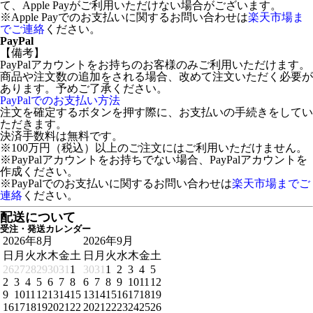
て、Apple Payがご利用いただけない場合がございます。
※Apple Payでのお支払いに関するお問い合わせは
楽天市場ま
でご連絡
ください。
PayPal
【備考】
PayPalアカウントをお持ちのお客様のみご利用いただけます。
商品や注文数の追加をされる場合、改めて注文いただく必要が
あります。予めご了承ください。
PayPalでのお支払い方法
注文を確定するボタンを押す際に、お支払いの手続きをしてい
ただきます。
決済手数料は無料です。
※100万円（税込）以上のご注文にはご利用いただけません。
※PayPalアカウントをお持ちでない場合、PayPalアカウントを
作成ください。
※PayPalでのお支払いに関するお問い合わせは
楽天市場までご
連絡
ください。
配送について
受注・発送カレンダー
2026年8月
2026年9月
日
月
火
水
木
金
土
日
月
火
水
木
金
土
26
27
28
29
30
31
1
30
31
1
2
3
4
5
2
3
4
5
6
7
8
6
7
8
9
10
11
12
9
10
11
12
13
14
15
13
14
15
16
17
18
19
16
17
18
19
20
21
22
20
21
22
23
24
25
26