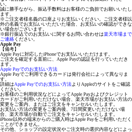
い。
誠に勝手ながら、振込手数料はお客様のご負担でお願いいたし
ます。
※ご注文者様名義の口座よりお支払いください。ご注文者様以
外の名義でお支払いいただいた場合、お支払いの確認ができな
い場合がございます。
※銀行振込でのお支払いに関するお問い合わせは
楽天市場まで
ご連絡
ください。
Apple Pay
【備考】
Apple Payに対応したiPhoneでお支払いいただけます。
ご注文を確定する直前に、Apple Payの認証を行っていただき
ます。
Apple Payでのお支払い方法
Apple Payでご利用できるカードは発行会社によって異なりま
す。
詳細は
Apple Payでのお支払い方法
よりAppleのサイトをご確認
ください。
お客様のご利用状況などによってApple Payおよびクレジット
カードがご利用いただけない場合、楽天市場がお支払い方法の
変更をご案内、またはご注文をキャンセルいたします。
お支払い方法の変更をご案内後、7日間変更いただけない場
合、楽天市場が自動でご注文をキャンセルいたします。
iPhone以外の端末からのご購入時はApple Payをご利用いただく
ことができません。
その他、ショップの設定状況やご注文時の選択内容などによっ