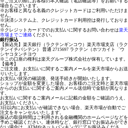
※ご注文の際にお客様の本人確認（電話確認等）をお願いする
場合もございます。
※お客様と異なる名義のクレジットカードはご利用いただけま
せん。
※決済システム上、クレジットカード利用控は発行しておりま
せん。
※クレジットカードでのお支払いに関するお問い合わせは
楽天
市場までご連絡
ください。
銀行振込
【振込先】楽天銀行（ラクテンギンコウ）楽天市場支店（ラク
テンイチバシテン） 普通 2715697 ラクテン（ホツカイト゛ウ
シヤコタンチヨウ
※この口座の権利は楽天グループ株式会社が保有しています。
【備考】
ご注文後、お支払いに関するご案内メールを楽天市場からお送
りいたします。
お支払い状況の確認後、発送手続きが開始いたします。
ショップが金額を変更した場合、お客様のご注文時と楽天市場
からのお支払いに関するご案内メール送信時で金額が異なりま
す。
お支払いに関するご案内メールに記載の金額をご確認のうえ、
お支払いください。
3日以内にお支払いが確認できない場合、楽天市場が自動でご
注文をキャンセルいたします。
振込の取扱時間はご利用される金融機関のホームページなどを
予めご確認ください。連休時など、銀行窓口でお振込みができ
ない場合は、ATMやネットバンキングにてお振込みくださ