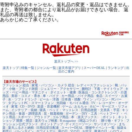
寄附申込みのキャンセル、返礼品の変更・返品はできません。
また、寄附者の都合により返礼品がお届けできない場合、 返
礼品の再送は致しません。
あらかじめご了承ください。
楽天トップへ >>
楽天トップ
|
特集一覧
|
ジャンル一覧
|
楽天市場アプリ
|
スーパーDEAL
|
ランキング
|
出
店のご案内
【楽天市場のサービス】
ファッション 総合
|
家電・パソコン・カメラ 総合
|
レディースファッション
|
靴
|
バッ
グ・小物・ブランド雑貨
|
ジュエリー・アクセサリー
|
腕時計
|
下着・ナイトウェア
|
キ
ッズ・ベビー用品・マタニティ
|
ダイエット・健康
|
医薬品・コンタクトレンズ・介護
用品
|
美容・コスメ・香水
|
車・バイク
|
カー用品・バイク用品
|
食品
|
スイーツ・お菓
子
|
水・ソフトドリンク
|
ビール・洋酒
|
日本酒・焼酎
|
ワイン
|
パソコン・PCパー
ツ
|
タブレットPC・スマートフォン
|
光回線・モバイル通信
|
TV・レコーダー・オーデ
ィオ
|
家電
|
CD・DVD
|
楽器・音楽機材
|
ゲーム
|
おもちゃ
|
ホビー
|
サービス・リフォ
ーム
|
インテリア・収納
|
寝具・ベッド・マットレス
|
日用品雑貨・文房具・手芸
|
キッ
チン用品・食器・調理器具
|
花・観葉植物
|
ガーデン・DIY・工具
|
ペットフード ・ ペ
ット用品
|
スポーツ・アウトドア
|
ゴルフ用品
|
本
（
楽天ブックス
） |
ポイント
|
ネット
ショップ 開業・開店
|
楽天ウェブ検索
|
R-magazine（雑誌コラボ）
|
贈り物・ギフト
|
フ
ァッション公式ブランド
|
ポイントアップ
|
ディズニーゾーン
|
サンリオゾーン
|
まち
楽
|
楽天ふるさと納税
|
日用品翌日配達
|
スーパーDEAL
|
開催中イベント一覧
|
福袋＆
初売り
|
バレンタイン
|
ホワイトデー
|
母の日
|
父の日
|
お中元
|
敬老の日
|
ハロウィ