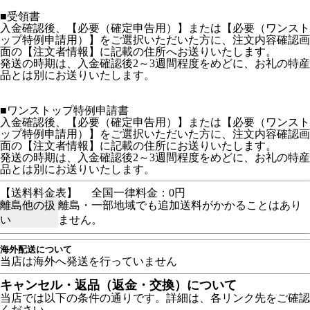
■受領書
入金確認後、【必要（確定申告用）】または【必要（ワンスト
ップ特例申請用）】をご選択いただいた方に、注文内容確認画
面の【注文者情報】に記載の住所へお送りいたします。
発送の時期は、入金確認後2～3週間程度をめどに、お礼の特産
品とは別にお送りいたします。
■ワンストップ特例申請書
入金確認後、【必要（確定申告用）】または【必要（ワンスト
ップ特例申請用）】をご選択いただいた方に、注文内容確認画
面の【注文者情報】に記載の住所にお送りいたします。
発送の時期は、入金確認後2～3週間程度をめどに、お礼の特産
品とは別にお送りいたします。
【送料料金表】
全国一律料金：0円
離島他の扱
離島・一部地域でも追加送料がかかることはあり
い
ません。
海外配送について
当店は海外へ発送を行っていません
キャンセル・返品（返金・交換）について
当店では以下の条件の通りです。詳細は、各リンク先をご確認
ください。