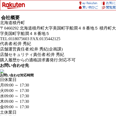
会社概要
北海道積丹町
〒0460292 北海道積丹町大字美国町字船澗４８番地５ 積丹町大
字美国町字船澗４８番地５
TEL:0118075603 FAX:0135442125
代表者:松井 秀紀
店舗運営責任者:松井 秀紀(企画課)
店舗セキュリティ責任者:松井 秀紀
購入履歴からの適格請求書発行:対応不可
お問い合わせ先
お問い合わせ対応時間
日
休業日
月
09:00 ～ 17:30
火
09:00 ～ 17:30
水
09:00 ～ 17:30
木
09:00 ～ 17:30
金
09:00 ～ 17:30
土
休業日