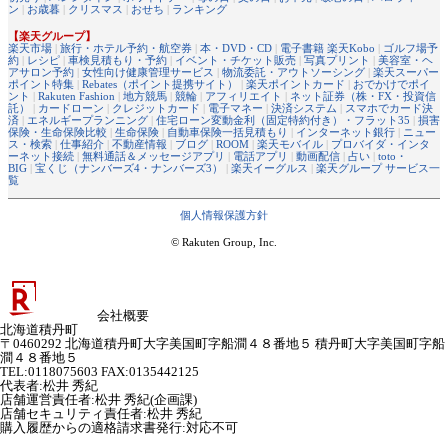
ン
|
お歳暮
|
クリスマス
|
おせち
|
ランキング
【楽天グループ】
楽天市場
|
旅行・ホテル予約・航空券
|
本・DVD・CD
|
電子書籍 楽天Kobo
|
ゴルフ場予
約
|
レシピ
|
車検見積もり・予約
|
イベント・チケット販売
|
写真プリント
|
美容室・ヘ
アサロン予約
|
女性向け健康管理サービス
|
物流委託・アウトソーシング
|
楽天スーパー
ポイント特集
|
Rebates（ポイント提携サイト）
|
楽天ポイントカード
|
おでかけでポイ
ント
|
Rakuten Fashion
|
地方競馬
|
競輪
|
アフィリエイト
|
ネット証券（株・FX・投資信
託）
|
カードローン
|
クレジットカード
|
電子マネー
|
決済システム
|
スマホでカード決
済
|
エネルギープランニング
|
住宅ローン変動金利（固定特約付き）・フラット35
|
損害
保険・生命保険比較
|
生命保険
|
自動車保険一括見積もり
|
インターネット銀行
|
ニュー
ス・検索
|
仕事紹介
|
不動産情報
|
ブログ
|
ROOM
|
楽天モバイル
|
プロバイダ・インタ
ーネット接続
|
無料通話＆メッセージアプリ
|
電話アプリ
|
動画配信
|
占い
|
toto・
BIG
|
宝くじ（ナンバーズ4・ナンバーズ3）
|
楽天イーグルス
|
楽天グループ サービス一
覧
個人情報保護方針
© Rakuten Group, Inc.
会社概要
北海道積丹町
〒0460292 北海道積丹町大字美国町字船澗４８番地５ 積丹町大字美国町字船
澗４８番地５
TEL:0118075603 FAX:0135442125
代表者
:
松井 秀紀
店舗運営責任者
:
松井 秀紀(企画課)
店舗セキュリティ責任者
:
松井 秀紀
購入履歴からの適格請求書発行:対応不可