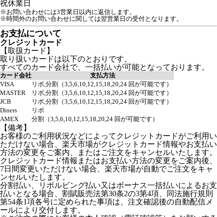
祝
休業日
※お問い合わせには3営業日以内に返信します。
※時間外のお問い合わせに関しては翌営業日の受付となります。
お支払について
クレジットカード
【取扱カード】
取り扱いカードは以下のとおりです。
すべてのカード会社で、一括払いが可能となっております。
カード会社
支払方法
VISA
リボ,分割（3,5,6,10,12,15,18,20,24 回が可能です）
MASTER
リボ,分割（3,5,6,10,12,15,18,20,24 回が可能です）
JCB
リボ,分割（3,5,6,10,12,15,18,20,24 回が可能です）
Diners
リボ
AMEX
分割（3,5,6,10,12,15,18,20,24 回が可能です）
【備考】
お客様のご利用状況などによってクレジットカードがご利用い
ただけない場合、楽天市場がクレジットカード情報やお支払い
方法の変更をご案内、またはご注文をキャンセルいたします。
クレジットカード情報またはお支払い方法の変更をご案内後、
7日間変更いただけない場合、楽天市場が自動でご注文をキャ
ンセルいたします。
分割払い、リボルビング払い又はボーナス一括払いによるお支
払いとなる場合、割賦販売法第30条2の3第4項、同法施行規則
第54条1項各号に定められた事項は、注文確認後の自動配信メ
ールにより交付します。