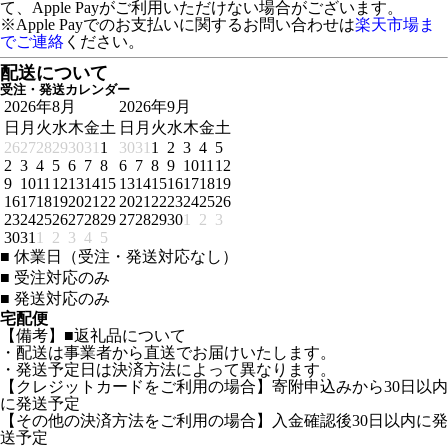
て、Apple Payがご利用いただけない場合がございます。
※Apple Payでのお支払いに関するお問い合わせは
楽天市場ま
でご連絡
ください。
配送について
受注・発送カレンダー
2026年8月
2026年9月
日
月
火
水
木
金
土
日
月
火
水
木
金
土
26
27
28
29
30
31
1
30
31
1
2
3
4
5
2
3
4
5
6
7
8
6
7
8
9
10
11
12
9
10
11
12
13
14
15
13
14
15
16
17
18
19
16
17
18
19
20
21
22
20
21
22
23
24
25
26
23
24
25
26
27
28
29
27
28
29
30
1
2
3
30
31
1
2
3
4
5
■
休業日（受注・発送対応なし）
■
受注対応のみ
■
発送対応のみ
宅配便
【備考】■返礼品について
・配送は事業者から直送でお届けいたします。
・発送予定日は決済方法によって異なります。
【クレジットカードをご利用の場合】寄附申込みから30日以内
に発送予定
【その他の決済方法をご利用の場合】入金確認後30日以内に発
送予定