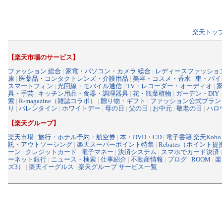
楽天トッ
【楽天市場のサービス】
ファッション 総合
|
家電・パソコン・カメラ 総合
|
レディースファッショ
康
|
医薬品・コンタクトレンズ・介護用品
|
美容・コスメ・香水
|
車・バイ
スマートフォン
|
光回線・モバイル通信
|
TV・レコーダー・オーディオ
|
具・手芸
|
キッチン用品・食器・調理器具
|
花・観葉植物
|
ガーデン・DIY
索
|
R-magazine（雑誌コラボ）
|
贈り物・ギフト
|
ファッション公式ブラン
り
|
バレンタイン
|
ホワイトデー
|
母の日
|
父の日
|
お中元
|
敬老の日
|
ハロ
【楽天グループ】
楽天市場
|
旅行・ホテル予約・航空券
|
本・DVD・CD
|
電子書籍 楽天Kobo
託・アウトソーシング
|
楽天スーパーポイント特集
|
Rebates（ポイント
ーン
|
クレジットカード
|
電子マネー
|
決済システム
|
スマホでカード決済
ーネット銀行
|
ニュース・検索
|
仕事紹介
|
不動産情報
|
ブログ
|
ROOM
|
楽
ズ3）
|
楽天イーグルス
|
楽天グループ サービス一覧