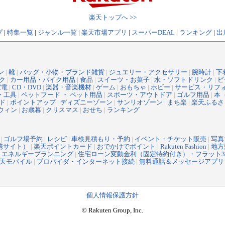
楽天トップへ >>
プ
|
特集一覧
|
ジャンル一覧
|
楽天市場アプリ
|
スーパーDEAL
|
ランキング
|
出
ン
|
靴
|
バッグ・小物・ブランド雑貨
|
ジュエリー・アクセサリー
|
腕時計
|
下
ク
|
カー用品・バイク用品
|
食品
|
スイーツ・お菓子
|
水・ソフトドリンク
|
ビ
家電
|
CD・DVD
|
楽器・音楽機材
|
ゲーム
|
おもちゃ
|
ホビー
|
サービス・リフ
・工具
|
ペットフード ・ ペット用品
|
スポーツ・アウトドア
|
ゴルフ用品
|
本
ド
|
ポイントアップ
|
ディズニーゾーン
|
サンリオゾーン
|
まち楽
|
楽天ふるさ
ウィン
|
お歳暮
|
クリスマス
|
おせち
|
ランキング
|
ゴルフ場予約
|
レシピ
|
車検見積もり・予約
|
イベント・チケット販売
|
写真
提携サイト）
|
楽天ポイントカード
|
おでかけでポイント
|
Rakuten Fashion
|
地方
|
エネルギープランニング
|
住宅ローン変動金利（固定特約付き）・フラット3
天モバイル
|
プロバイダ・インターネット接続
|
無料通話＆メッセージアプリ
個人情報保護方針
© Rakuten Group, Inc.