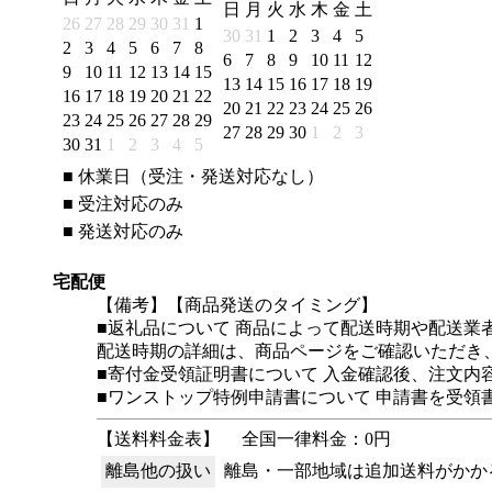
日
月
火
水
木
金
土
26
27
28
29
30
31
1
30
31
1
2
3
4
5
2
3
4
5
6
7
8
6
7
8
9
10
11
12
9
10
11
12
13
14
15
13
14
15
16
17
18
19
16
17
18
19
20
21
22
20
21
22
23
24
25
26
23
24
25
26
27
28
29
27
28
29
30
1
2
3
30
31
1
2
3
4
5
■
休業日（受注・発送対応なし）
■
受注対応のみ
■
発送対応のみ
宅配便
【備考】【商品発送のタイミング】
■返礼品について 商品によって配送時期や配送業
配送時期の詳細は、商品ページをご確認いただき
■寄付金受領証明書について 入金確認後、注文内
■ワンストップ特例申請書について 申請書を受
【送料料金表】
全国一律料金：0円
離島他の扱い
離島・一部地域は追加送料がかか