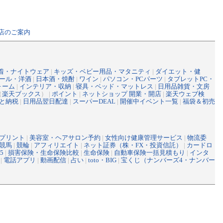
店のご案内
着・ナイトウェア
|
キッズ・ベビー用品・マタニティ
|
ダイエット・健
ール・洋酒
|
日本酒・焼酎
|
ワイン
|
パソコン・PCパーツ
|
タブレットPC・
ォーム
|
インテリア・収納
|
寝具・ベッド・マットレス
|
日用品雑貨・文房
（
楽天ブックス
） |
ポイント
|
ネットショップ 開業・開店
|
楽天ウェブ検
と納税
|
日用品翌日配達
|
スーパーDEAL
|
開催中イベント一覧
|
福袋＆初売
プリント
|
美容室・ヘアサロン予約
|
女性向け健康管理サービス
|
物流委
競馬
|
競輪
|
アフィリエイト
|
ネット証券（株・FX・投資信託）
|
カードロ
5
|
損害保険・生命保険比較
|
生命保険
|
自動車保険一括見積もり
|
インタ
|
電話アプリ
|
動画配信
|
占い
|
toto・BIG
|
宝くじ（ナンバーズ4・ナンバー