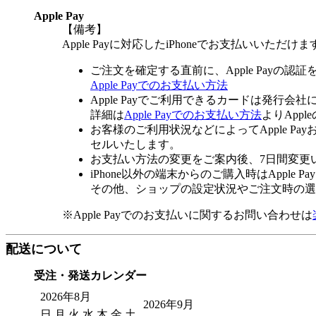
Apple Pay
【備考】
Apple Payに対応したiPhoneでお支払いいただけま
ご注文を確定する直前に、Apple Payの認
Apple Payでのお支払い方法
Apple Payでご利用できるカードは発行会
詳細は
Apple Payでのお支払い方法
よりApp
お客様のご利用状況などによってApple 
セルいたします。
お支払い方法の変更をご案内後、7日間変更
iPhone以外の端末からのご購入時はApple
その他、ショップの設定状況やご注文時の選択
※Apple Payでのお支払いに関するお問い合わせは
配送について
受注・発送カレンダー
2026年8月
2026年9月
日
月
火
水
木
金
土