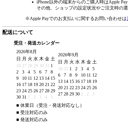
iPhone以外の端末からのご購入時はApple
その他、ショップの設定状況やご注文時の選択
※Apple Payでのお支払いに関するお問い合わせは
配送について
受注・発送カレンダー
2026年8月
2026年9月
日
月
火
水
木
金
土
日
月
火
水
木
金
土
26
27
28
29
30
31
1
30
31
1
2
3
4
5
2
3
4
5
6
7
8
6
7
8
9
10
11
12
9
10
11
12
13
14
15
13
14
15
16
17
18
19
16
17
18
19
20
21
22
20
21
22
23
24
25
26
23
24
25
26
27
28
29
27
28
29
30
1
2
3
30
31
1
2
3
4
5
■
休業日（受注・発送対応なし）
■
受注対応のみ
■
発送対応のみ