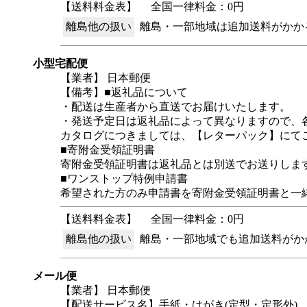
【送料料金表】
全国一律料金：0円
離島他の扱い
離島・一部地域は追加送料がかか
小型宅配便
【業者】 日本郵便
【備考】■返礼品について
・配送は生産者から直送でお届けいたします。
・発送予定日は返礼品によって異なりますので、
カタログにつきましては、【レターパック】にて
■寄附金受領証明書
寄附金受領証明書は返礼品とは別送でお送りしま
■ワンストップ特例申請書
希望された方のみ申請書を寄附金受領証明書と一
【送料料金表】
全国一律料金：0円
離島他の扱い
離島・一部地域でも追加送料がか
メール便
【業者】 日本郵便
【配送サービス名】手紙・はがき(定型・定形外)