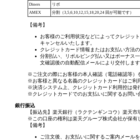
Diners
リボ
AMEX
分割（3,5,6,10,12,15,18,20,24 回が可能です）
【備考】
お客様のご利用状況などによってクレジット
キャンセルいたします。
クレジットカード情報またはお支払い方法の
分割払い、リボルビング払い又はボーナス一括
文確認後の自動配信メールにより交付します
※ご注文の際にお客様の本人確認（電話確認等）
※お客様と異なる名義のクレジットカードはご利
※決済システム上、クレジットカード利用控は発
※クレジットカードでのお支払いに関するお問い
銀行振込
【振込先】楽天銀行（ラクテンギンコウ）楽天市場支
※この口座の権利は楽天グループ株式会社が保有
【備考】
ご注文後、お支払いに関するご案内メールを