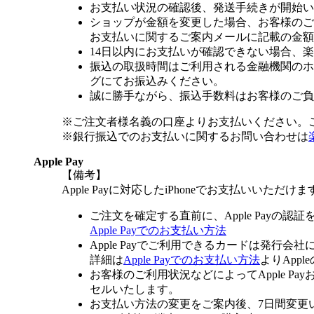
お支払い状況の確認後、発送手続きが開始い
ショップが金額を変更した場合、お客様のご
お支払いに関するご案内メールに記載の金額
14日以内にお支払いが確認できない場合、
振込の取扱時間はご利用される金融機関のホ
グにてお振込みください。
誠に勝手ながら、振込手数料はお客様のご負
※ご注文者様名義の口座よりお支払いください。
※銀行振込でのお支払いに関するお問い合わせは
Apple Pay
【備考】
Apple Payに対応したiPhoneでお支払いいただけま
ご注文を確定する直前に、Apple Payの認
Apple Payでのお支払い方法
Apple Payでご利用できるカードは発行会
詳細は
Apple Payでのお支払い方法
よりApp
お客様のご利用状況などによってApple 
セルいたします。
お支払い方法の変更をご案内後、7日間変更