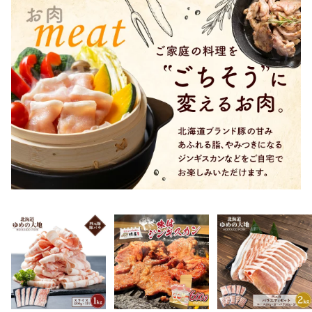
けで栽培した体に優しい
で栽培した体に優しいお
ンライン申請 北海道 羽
お米） | お米 米 白米 精
米） | 玄米 米 ごはん ゆ
幌町 羽幌【0811602】
米 無化学肥料 除草剤1回
めぴりか 健康 お弁当用
北海道米 ゆめぴりか 北
国産 安心 安全 お取り寄
海道 羽幌町 ふるさと納
せ ふるさと納税 北海道
税
羽幌町