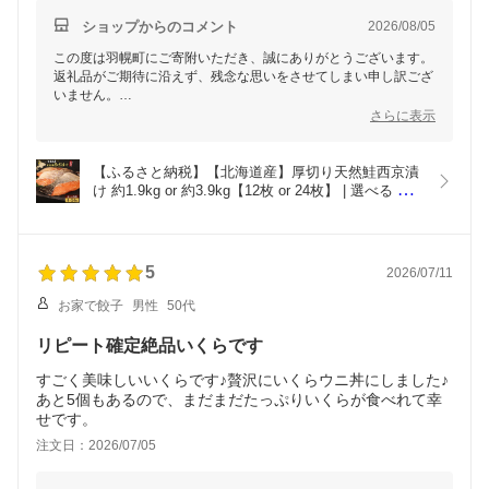
ショップからのコメント
2026/08/05
この度は羽幌町にご寄附いただき、誠にありがとうございます。
返礼品がご期待に沿えず、残念な思いをさせてしまい申し訳ござ
いません。
本品は北海道日本海側で水揚げされる「白鮭（秋鮭）」を使用し
さらに表示
ております。
銀鮭やアトランティックサーモンのように脂が広がるタイプとは
異なり、
【ふるさと納税】【北海道産】厚切り天然鮭西京漬
脂身が控えめで身がキュッと引き締まった、
け 約1.9kg or 約3.9kg【12枚 or 24枚】 | 選べる 秋
さっぱりとした淡白な味わいが特徴の鮭でございます。
鮭 味噌漬け さっぱり 旨味身 脂控えめ 焼き魚 小骨
そのため、以前召し上がられたものと食感に違いがあった可能性
取り 鮭 切り身 魚料理 弁当 おかず 夕食 惣菜 和食 
がございます。
食べやすい 冷凍 保存 お取り寄せ 北海道 羽幌町 羽
配送への評価に感謝申し上げるとともに、
幌
5
2026/07/11
頂いたご意見は真摯に受け止め、今後の品質向上に活かしてまい
ります。
お家で餃子
男性
50代
リピート確定絶品いくらです
すごく美味しいいくらです♪贅沢にいくらウニ丼にしました♪
あと5個もあるので、まだまだたっぷりいくらが食べれて幸
せです。
注文日：2026/07/05