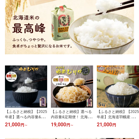
【ふるさと納税】【2025
【ふるさと納税】選べる
【ふるさと納税】【2025
年産】選べる内容量&定
内容量&定期便！ 北海道
年産】北海道羽幌産 特別
期便！ 北海道産 特別栽
産ゆめぴりか 玄米《5kg
栽培米 ゆめぴりか5kg｜
21,000
19,000
21,000
円
～
円
～
円
培米 ゆめぴりか《5kg or
or 10kg or 20kg ・ 単
5キロ 米 美味しいお米 ほ
10kg ・ 単品〜6回》（無
品〜定期便6回》 （無化
どよい粘り 安心 安全 北
化学肥料、除草剤一回だ
学肥料、除草剤一回だけ
海道米 ワンストップ オ