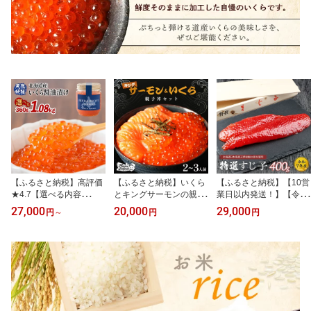
【ふるさと納税】高評価
【ふるさと納税】いくら
【ふるさと納税】【10営
★4.7【選べる内容
とキングサーモンの親子
業日以内発送！】【令和
量！】【10営業日以内発
丼セット | イクラ 醤油漬
7年産】 北海道産 天然秋
27,000
20,000
29,000
円
～
円
円
送！】北海道産 天然秋鮭
け キングサーモン セッ
鮭 筋子 400g | すじこ 国
いくら醤油漬け360g～1.
ト 厳選 サーモン 天然 秋
産 鮭 海鮮 魚 卵 魚卵 木
08kg(1個180g)| 国産 天
鮭 魚卵 海鮮 新鮮 旬 おつ
箱入り ギフト 北海道 人
然 さけ いくら 秋鮭 いく
まみ ギフト 贈り物 正月
気 ご飯のお供 旬 羽幌町
ら丼 海鮮 卵 セット ふる
お取り寄せ 北海道 羽幌
ふるさと納税 羽幌町 羽
さと納税 北海道 羽幌
町【0213501】
幌【0211201】