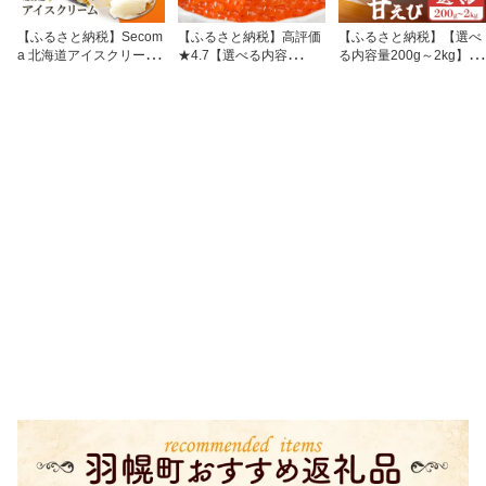
【ふるさと納税】Secom
【ふるさと納税】高評価
【ふるさと納税】【選べ
a 北海道アイスクリーム
★4.7【選べる内容
る内容量200g～2kg】超
（バニラ12個セット）
量！】【10営業日以内発
速リキッド凍結でドリッ
アイス 詰め合わせ セッ
送！】北海道産 天然秋鮭
プゼロ！北海道羽幌産生
ト 12個 お取り寄せ スイ
いくら醤油漬け360g～1.
鮮甘えび | えび エビ 海老
ーツ デザート 北海道 バ
08kg(1個180g)| 国産 天
甘エビ 新鮮 海鮮 小分け
ニラ セコマ ふるさと納
然 さけ いくら 秋鮭 いく
たっぷり エビカニ 甲殻
税 羽幌 羽幌町【0110
ら丼 海鮮 卵 セット ふる
類 魚介類 刺身 北海道 羽
1】
さと納税 北海道 羽幌
幌町 羽幌 ふるさと納税