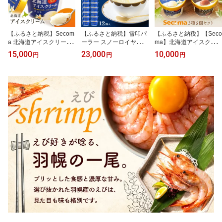
【ふるさと納税】Secom
【ふるさと納税】雪印パ
【ふるさと納税】【Seco
a 北海道アイスクリーム
ーラー スノーロイヤル
ma】北海道アイスクリ
（バニラ12個セット）
アイス 12個 セット | ア
ーム6個セット 3種×各2
15,000
23,000
10,000
円
円
円
アイス 詰め合わせ セッ
イスクリーム 雪印 高級
個（バニラ・メロン・チ
ト 12個 お取り寄せ スイ
リッチ 大人のアイス バ
ョコ） アイス ふるさと
ーツ デザート 北海道 バ
ニラ 牛乳 濃厚 カップ ギ
納税 北海道 アイス 食べ
ニラ セコマ ふるさと納
フト 昭和天皇 人気 おす
比べ セット オンライン
税 羽幌 羽幌町【0110
すめ 贈り物 高評価 献上
申請 オンライン バニラ
1】
品 ふるさと納税 北海道
メロン チョコ アイス 羽
羽幌町【2310103】
幌町 羽幌【01106】