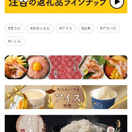
#甘エビ
#ボタンエビ
#アイス
#お米
#アスパラ
#いくら