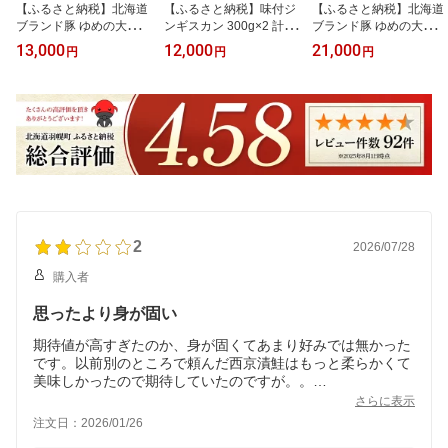
【ふるさと納税】北海道
【ふるさと納税】味付ジ
【ふるさと納税】北海道
ブランド豚 ゆめの大地
ンギスカン 300g×2 計60
ブランド豚 ゆめの大地
豚バラ スライス 200g×5
0g ジンギスカン 味付き
バラエティセット ロース
13,000
12,000
21,000
円
円
円
パック 計1kg オンライン
オンライン 申請 ふるさ
200g×5パック バラ 200g
申請 ふるさと納税 北海
と納税 北海道 羽幌 成吉
×5パック オンライン 申
道 羽幌 豚肉 豚 肉 お肉
思汗 ラム肉 羊肉 肉 お肉
請 ふるさと納税 北海道
バラ ポーク 冷凍 冷凍肉
伝統の味 老舗 焼肉 BBQ
羽幌 豚肉 肉 お肉 ポーク
国産豚肉 四元豚 国産 焼
お取り寄せ お土産 羽幌
冷凍 冷凍肉 国産豚肉 四
肉 生姜焼き 豚汁 羽幌町
町【2900101】
元豚 しゃぶしゃぶ 焼肉
【27004】
【27009】
2
2026/07/28
購入者
思ったより身が固い
期待値が高すぎたのか、身が固くてあまり好みでは無かった
です。以前別のところで頼んだ西京漬鮭はもっと柔らかくて
美味しかったので期待していたのですが。。
発送は早かったと思いますので、今後に期待します。
さらに表示
注文日：2026/01/26