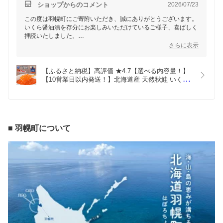
ショップからのコメント
2026/07/23
この度は羽幌町にご寄附いただき、誠にありがとうございます。
いくら醤油漬を存分にお楽しみいただけているご様子、喜ばしく
拝読いたしました。
これからも、羽幌町をどうぞよろしくお願い申し上げます
さらに表示
【ふるさと納税】高評価 ★4.7【選べる内容量！】
【10営業日以内発送！】北海道産 天然秋鮭 いくら
醤油漬け360g～1.08kg(1個180g)| 国産 天然 さけ い
くら 秋鮭 いくら丼 海鮮 卵 セット ふるさと納税 北
海道 羽幌
■ 羽幌町について