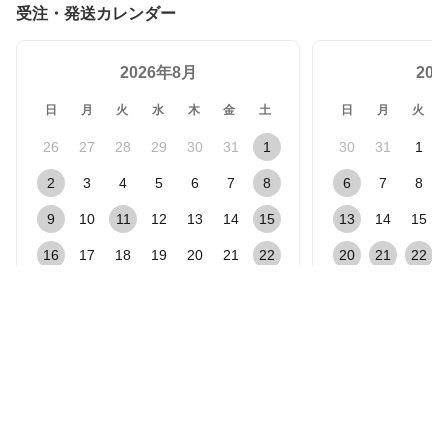
受注・発送カレンダー
2026年8月
20
日
月
火
水
木
金
土
日
月
火
26
27
28
29
30
31
1
30
31
1
2
3
4
5
6
7
8
6
7
8
9
10
11
12
13
14
15
13
14
15
16
17
18
19
20
21
22
20
21
22
23
24
25
26
27
28
29
27
28
29
30
31
1
2
3
4
5
休業日（受注・発送対応なし）
受注対応のみ
発送対応のみ