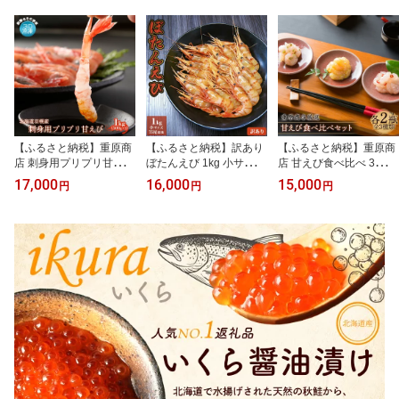
【ふるさと納税】重原商
【ふるさと納税】訳あり
【ふるさと納税】重原商
店 刺身用プリプリ甘えび
ぼたんえび 1kg 小サイズ
店 甘えび食べ比べ 3種セ
1kg | えび エビ 海老 甘え
75尾前後 | ボタンエビ ぼ
ット（2瓶ずつ） 塩辛 え
17,000
16,000
15,000
円
円
円
び 甘エビ 甘海老 1kg 1キ
たんえび えび エビ 刺身
びわさび 味噌仕込み 珍
ロ 1キロ 1kg 3D冷凍で新
魚介 冷凍 北海道 ふるさ
味 生珍味 おつまみ 酒の
鮮さそのまま 3D冷凍 冷
と納税 羽幌町 羽幌【051
つまみ ご飯のお供 瓶詰
凍 海産物 魚介類 刺身 丼
2402】
海産物 魚介類 人気 小分
北海道 羽幌町 羽幌 ふる
け エビカニ 甲殻類 北海
さと納税【0511301】
道 羽幌町 羽幌 ふるさと
納税【05115】