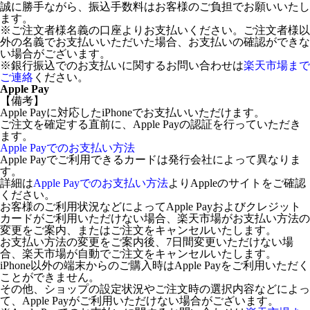
誠に勝手ながら、振込手数料はお客様のご負担でお願いいたし
ます。
※ご注文者様名義の口座よりお支払いください。ご注文者様以
外の名義でお支払いいただいた場合、お支払いの確認ができな
い場合がございます。
※銀行振込でのお支払いに関するお問い合わせは
楽天市場まで
ご連絡
ください。
Apple Pay
【備考】
Apple Payに対応したiPhoneでお支払いいただけます。
ご注文を確定する直前に、Apple Payの認証を行っていただき
ます。
Apple Payでのお支払い方法
Apple Payでご利用できるカードは発行会社によって異なりま
す。
詳細は
Apple Payでのお支払い方法
よりAppleのサイトをご確認
ください。
お客様のご利用状況などによってApple Payおよびクレジット
カードがご利用いただけない場合、楽天市場がお支払い方法の
変更をご案内、またはご注文をキャンセルいたします。
お支払い方法の変更をご案内後、7日間変更いただけない場
合、楽天市場が自動でご注文をキャンセルいたします。
iPhone以外の端末からのご購入時はApple Payをご利用いただく
ことができません。
その他、ショップの設定状況やご注文時の選択内容などによっ
て、Apple Payがご利用いただけない場合がございます。