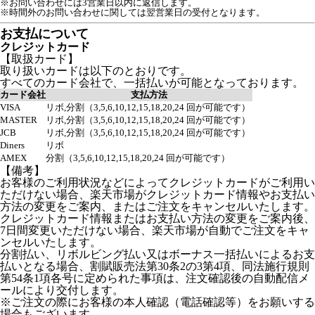
※お問い合わせには3営業日以内に返信します。
※時間外のお問い合わせに関しては翌営業日の受付となります。
お支払について
クレジットカード
【取扱カード】
取り扱いカードは以下のとおりです。
すべてのカード会社で、一括払いが可能となっております。
カード会社
支払方法
VISA
リボ,分割（3,5,6,10,12,15,18,20,24 回が可能です）
MASTER
リボ,分割（3,5,6,10,12,15,18,20,24 回が可能です）
JCB
リボ,分割（3,5,6,10,12,15,18,20,24 回が可能です）
Diners
リボ
AMEX
分割（3,5,6,10,12,15,18,20,24 回が可能です）
【備考】
お客様のご利用状況などによってクレジットカードがご利用い
ただけない場合、楽天市場がクレジットカード情報やお支払い
方法の変更をご案内、またはご注文をキャンセルいたします。
クレジットカード情報またはお支払い方法の変更をご案内後、
7日間変更いただけない場合、楽天市場が自動でご注文をキャ
ンセルいたします。
分割払い、リボルビング払い又はボーナス一括払いによるお支
払いとなる場合、割賦販売法第30条2の3第4項、同法施行規則
第54条1項各号に定められた事項は、注文確認後の自動配信メ
ールにより交付します。
※ご注文の際にお客様の本人確認（電話確認等）をお願いする
場合もございます。