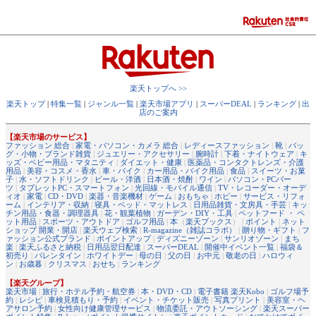
楽天トップへ >>
楽天トップ
|
特集一覧
|
ジャンル一覧
|
楽天市場アプリ
|
スーパーDEAL
|
ランキング
|
出
店のご案内
【楽天市場のサービス】
ファッション 総合
|
家電・パソコン・カメラ 総合
|
レディースファッション
|
靴
|
バッ
グ・小物・ブランド雑貨
|
ジュエリー・アクセサリー
|
腕時計
|
下着・ナイトウェア
|
キ
ッズ・ベビー用品・マタニティ
|
ダイエット・健康
|
医薬品・コンタクトレンズ・介護
用品
|
美容・コスメ・香水
|
車・バイク
|
カー用品・バイク用品
|
食品
|
スイーツ・お菓
子
|
水・ソフトドリンク
|
ビール・洋酒
|
日本酒・焼酎
|
ワイン
|
パソコン・PCパー
ツ
|
タブレットPC・スマートフォン
|
光回線・モバイル通信
|
TV・レコーダー・オーデ
ィオ
|
家電
|
CD・DVD
|
楽器・音楽機材
|
ゲーム
|
おもちゃ
|
ホビー
|
サービス・リフォ
ーム
|
インテリア・収納
|
寝具・ベッド・マットレス
|
日用品雑貨・文房具・手芸
|
キッ
チン用品・食器・調理器具
|
花・観葉植物
|
ガーデン・DIY・工具
|
ペットフード ・ ペ
ット用品
|
スポーツ・アウトドア
|
ゴルフ用品
|
本
（
楽天ブックス
） |
ポイント
|
ネット
ショップ 開業・開店
|
楽天ウェブ検索
|
R-magazine（雑誌コラボ）
|
贈り物・ギフト
|
フ
ァッション公式ブランド
|
ポイントアップ
|
ディズニーゾーン
|
サンリオゾーン
|
まち
楽
|
楽天ふるさと納税
|
日用品翌日配達
|
スーパーDEAL
|
開催中イベント一覧
|
福袋＆
初売り
|
バレンタイン
|
ホワイトデー
|
母の日
|
父の日
|
お中元
|
敬老の日
|
ハロウィ
ン
|
お歳暮
|
クリスマス
|
おせち
|
ランキング
【楽天グループ】
楽天市場
|
旅行・ホテル予約・航空券
|
本・DVD・CD
|
電子書籍 楽天Kobo
|
ゴルフ場予
約
|
レシピ
|
車検見積もり・予約
|
イベント・チケット販売
|
写真プリント
|
美容室・ヘ
アサロン予約
|
女性向け健康管理サービス
|
物流委託・アウトソーシング
|
楽天スーパー