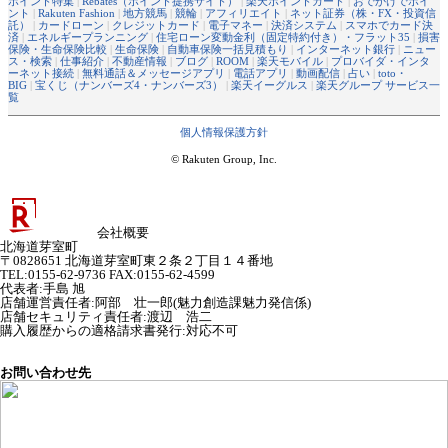
ポイント特集
|
Rebates（ポイント提携サイト）
|
楽天ポイントカード
|
おでかけでポイ
ント
|
Rakuten Fashion
|
地方競馬
|
競輪
|
アフィリエイト
|
ネット証券（株・FX・投資信
託）
|
カードローン
|
クレジットカード
|
電子マネー
|
決済システム
|
スマホでカード決
済
|
エネルギープランニング
|
住宅ローン変動金利（固定特約付き）・フラット35
|
損害
保険・生命保険比較
|
生命保険
|
自動車保険一括見積もり
|
インターネット銀行
|
ニュー
ス・検索
|
仕事紹介
|
不動産情報
|
ブログ
|
ROOM
|
楽天モバイル
|
プロバイダ・インタ
ーネット接続
|
無料通話＆メッセージアプリ
|
電話アプリ
|
動画配信
|
占い
|
toto・
BIG
|
宝くじ（ナンバーズ4・ナンバーズ3）
|
楽天イーグルス
|
楽天グループ サービス一
覧
個人情報保護方針
© Rakuten Group, Inc.
会社概要
北海道芽室町
〒0828651 北海道芽室町東２条２丁目１４番地
TEL:0155-62-9736 FAX:0155-62-4599
代表者
:
手島 旭
店舗運営責任者
:
阿部 壮一郎(魅力創造課魅力発信係)
店舗セキュリティ責任者
:
渡辺 浩二
購入履歴からの適格請求書発行:対応不可
お問い合わせ先