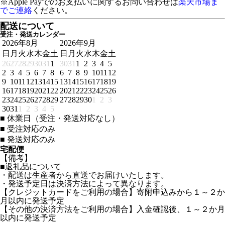
※Apple Payでのお支払いに関するお問い合わせは
楽天市場ま
でご連絡
ください。
配送について
受注・発送カレンダー
2026年8月
2026年9月
日
月
火
水
木
金
土
日
月
火
水
木
金
土
26
27
28
29
30
31
1
30
31
1
2
3
4
5
2
3
4
5
6
7
8
6
7
8
9
10
11
12
9
10
11
12
13
14
15
13
14
15
16
17
18
19
16
17
18
19
20
21
22
20
21
22
23
24
25
26
23
24
25
26
27
28
29
27
28
29
30
1
2
3
30
31
1
2
3
4
5
■
休業日（受注・発送対応なし）
■
受注対応のみ
■
発送対応のみ
宅配便
【備考】
■返礼品について
・配送は生産者から直送でお届けいたします。
・発送予定日は決済方法によって異なります。
【クレジットカードをご利用の場合】寄附申込みから１～２か
月以内に発送予定
【その他の決済方法をご利用の場合】入金確認後、１～２か月
以内に発送予定