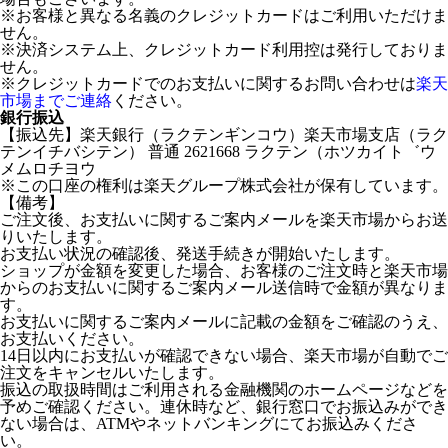
※お客様と異なる名義のクレジットカードはご利用いただけま
せん。
※決済システム上、クレジットカード利用控は発行しておりま
せん。
※クレジットカードでのお支払いに関するお問い合わせは
楽天
市場までご連絡
ください。
銀行振込
【振込先】楽天銀行（ラクテンギンコウ）楽天市場支店（ラク
テンイチバシテン） 普通 2621668 ラクテン（ホツカイト゛ウ
メムロチヨウ
※この口座の権利は楽天グループ株式会社が保有しています。
【備考】
ご注文後、お支払いに関するご案内メールを楽天市場からお送
りいたします。
お支払い状況の確認後、発送手続きが開始いたします。
ショップが金額を変更した場合、お客様のご注文時と楽天市場
からのお支払いに関するご案内メール送信時で金額が異なりま
す。
お支払いに関するご案内メールに記載の金額をご確認のうえ、
お支払いください。
14日以内にお支払いが確認できない場合、楽天市場が自動でご
注文をキャンセルいたします。
振込の取扱時間はご利用される金融機関のホームページなどを
予めご確認ください。連休時など、銀行窓口でお振込みができ
ない場合は、ATMやネットバンキングにてお振込みくださ
い。