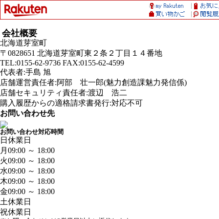
会社概要
北海道芽室町
〒0828651 北海道芽室町東２条２丁目１４番地
TEL:0155-62-9736 FAX:0155-62-4599
代表者:手島 旭
店舗運営責任者:阿部 壮一郎(魅力創造課魅力発信係)
店舗セキュリティ責任者:渡辺 浩二
購入履歴からの適格請求書発行:対応不可
お問い合わせ先
お問い合わせ対応時間
日
休業日
月
09:00 ～ 18:00
火
09:00 ～ 18:00
水
09:00 ～ 18:00
木
09:00 ～ 18:00
金
09:00 ～ 18:00
土
休業日
祝
休業日