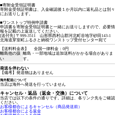
■寄附金受領証明書
寄附金受領証明書は、入金確認後１か月以内に返礼品とは別々
にお送りします。
■ワンストップ特例申請書
申請書を寄附金受領証明書と一緒にお送りしますので、必要情
報を記載の上返送してください。
[送付先] 〒999-3511 山形県西村山郡河北町谷地字砂田143-1
北海道芽室町ふるさと納税ワンストップ受付センター宛て
【送料料金表】
全国一律料金：0円
離島他の扱
離島・一部地域は追加送料がかかる場合がありま
い
す。
発送を伴わない
【備考】発送物はありません
海外配送について
当店は海外へ発送を行っていません
キャンセル・返品（返金・交換）について
当店では以下の条件の通りです。詳細は、各リンク先をご確認
ください。
お客様都合によるキャンセル（商品発送前）
お客様都合による返金