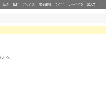
証券
銀行
ブックス
電子書籍
ラクマ
リーベイツ
楽天24
使える。