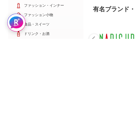
ファッション・インナー
有名ブランド・
ファッション小物
Rakuten AIで探す
食品・スイーツ
ドリンク・お酒
日用雑貨・キッチン用品
コスメ・健康・医薬品
キッズ・ベビー・玩具
家電・TV・カメラ
PC・スマホ・通信
スポーツ・ゴルフ
車・バイク
インテリア・寝具・収納
ペット・花・DIY工具
サービス・リフォーム