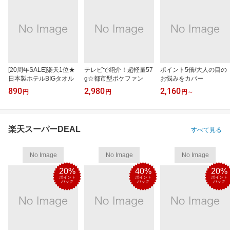
[20周年SALE]楽天1位★
テレビで紹介！超軽量57
ポイント5倍/大人の目の
日本製ホテルBIGタオル
g☆都市型ポケファン
お悩みをカバー
890
2,980
2,160
円
円
円
～
楽天スーパーDEAL
すべて見る
No Image
No Image
No Image
20%
40%
20%
ポイント
ポイント
ポイント
バック
バック
バック