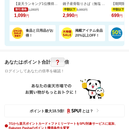
【楽天ランキング1位獲得！】靴下に貼れるお名前シール大容量66個 選べる3色セット
銚子産骨取りさば（無塩 選べる1kg・2kg）【骨取り魚の飯田商店】
1,280円
5,980円
1,
割引価格
半額以下
半額以下
1,099
2,990
699
円
円
円
食品と日用品がお
掲載アイテム全品
日
得！
20%以上OFF！
ポ
?
あなたはポイント
合計
倍
ログインしてあなたの倍率を確認！
ポイント最大
18.5
倍
!
とは？
7/1から楽天ポイントカード＋ファミリーマートをSPU対象サービスに追加、
Rakuten Pashaのポイント獲得条件を変更