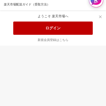
楽天市場配送ガイド（受取方法）
楽天にお店を開きませんか？
ようこそ 楽天市場へ
楽天ショッピングサービスご利用規約
ログイン
ページ内容・広告に関するご意見はこちら
新規会員登録はこちら
楽天クラッチ募金
Rakuten Ichiba English Guide
ご利用ガイド
ヘルプ
ログイン
8/16(日)メンテナンス実施のお知らせ
プラットフォームの透明性及び公正性の向上に関する取り組み