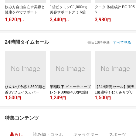
飲み方自由自在☆美容と
1袋ビタミンC1,000mg
タニタ 体組成計 BC-705
健康をWでサポート
美容サポートグミ 6袋
N
1,620
3,440
3,980
円
～
円
～
円
24時間タイムセール
毎日10時更新
すべて見る
ひんやり冷感！360°顔と
半額以下 ビューティーブ
【24H限定セール】楽天
首UVフェイスカバー
レンド800g(400g×2袋)
1位獲得！むくみサプリ
1,500
1,249
1,500
円
円
円
特集コンテンツ
暮らし
読み物・コラボ
キャラクター
スポーツ