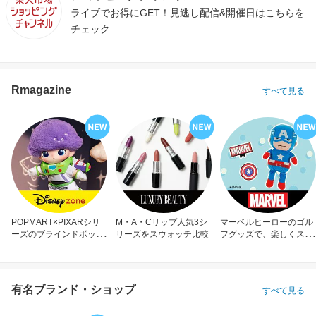
ライブでお得にGET！見逃し配信&開催日はこちらを
チェック
Rmagazine
すべて見る
POPMART×PIXARシリ
M・A・Cリップ人気3シ
マーベルヒーローのゴル
ーズのブラインドボック
リーズをスウォッチ比較
フグッズで、楽しくスコ
ス
アアップ！
有名ブランド・ショップ
すべて見る